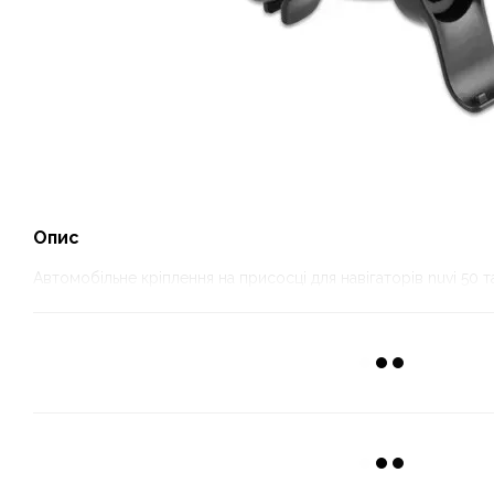
Опис
Автомобільне кріплення на присосці для навігаторів nuvi 50 т