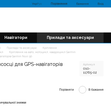
Порівняння
Укр
Рус
Бажання
Вхід
Навігатори
Прилади та аксесуари
і
Прилади та аксесуари
Кріплення
икл
Кріплення на авто, мотоцикл, квадроцикл Garmin
ігаторів Garmin Nuvi 50
сосці для GPS-навігаторів
Артикул
010-
11765-02
Порівняти
В бажання
ичувальної знижки