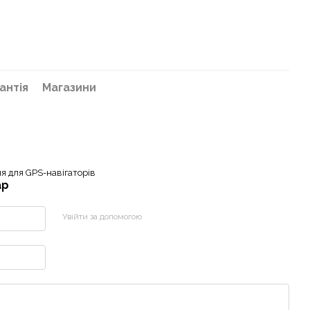
антія
Магазини
я для GPS-навігаторів
ар
Увійти за допомогою