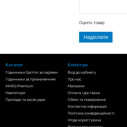
Оцініть товар
Надіслати
Каталог
Клієнтам
Годинники Garmin за серіями
Вхід до кабінету
Годинники за призначенням
Про нас
MARQ Premium
Магазини
Навігатори
Оплата і доставка
Прилади та аксесуари
Обмін та повернення
Контактна інформація
Політика конфіденційності
Угода користувача
Відгуки про магазин