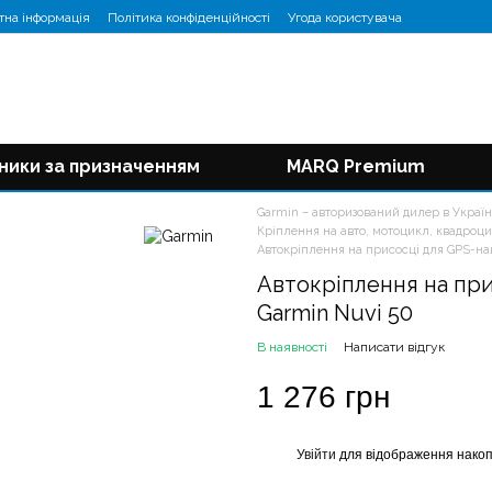
тна інформація
Політика конфіденційності
Угода користувача
ники за призначенням
MARQ Premium
Garmin – авторизований дилер в Україн
Кріплення на авто, мотоцикл, квадроц
Автокріплення на присосці для GPS-нав
Автокріплення на при
Garmin Nuvi 50
В наявності
Написати відгук
1 276 грн
Увійти
для відображення накоп
%