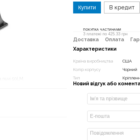
В кредит
Купити
ПОКУПКА ЧАСТИНАМИ
3 платежі по 425.33 грн
Доставка
Оплата
Гар
Характеристики
Країна виробництва
США
Колір корпусу
Чорний
Тип
Кріпленн
а nuvi 50LM.
Новий відгук або комент