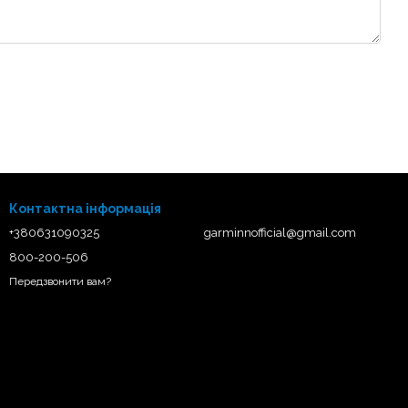
Контактна інформація
+380631090325
garminnofficial@gmail.com
800-200-506
Передзвонити вам?