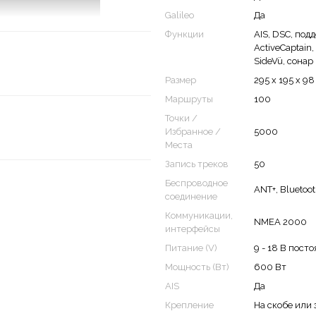
Galileo
Да
Функции
AIS, DSC, по
ActiveCaptain
SideVü, сонар
Размер
295 x 195 x 9
Маршруты
100
Точки /
Избранное /
5000
Места
Запись треков
50
Беспроводное
ANT+, Bluetoo
соединение
Коммуникации,
NMEA 2000
интерфейсы
 IPS-экране
Питание (V)
9 - 18 В пост
Мощность (Вт)
600 Вт
AIS
Да
Крепление
На скобе или