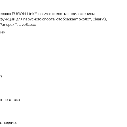
ддержка FUSION-Link™, совместимость с приложением
, функции для парусного спорта, отображает эхолот, ClearVü,
 Panoptix™, LiveScope
8 мм
th
оянного тока
 заподлицо