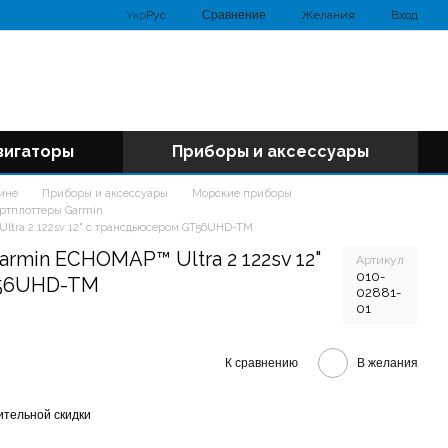
Сравнение
Укр
Рус
Желания
Вход
вигаторы
Приборы и аксессуары
аине
Приборы и аксессуары
Морские приборы
артплоттеры Garmin
ltra 2 122sv 12" с трансдьюсером GT56UHD-TM
rmin ECHOMAP™ Ultra 2 122sv 12"
Артикул
010-
T56UHD-TM
02881-
01
К сравнению
В желания
тельной скидки