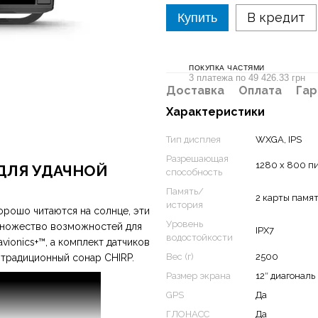
В кредит
Купить
ПОКУПКА ЧАСТЯМИ
3 платежа по 49 426.33 грн
Доставка
Оплата
Гар
Характеристики
Тип дисплея
WXGA, IPS
Разрешающая
1280 x 800 п
ДЛЯ УДАЧНОЙ
способность
Память/
2 карты памя
история
орошо читаются на солнце, эти
Уровень
множество возможностей для
IPX7
водостойкости
ionics+™, а комплект датчиков
Вес (г)
2500
е традиционный сонар CHIRP.
Размер экрана
12″ диагональ
GPS
Да
ГЛОНАСС
Да