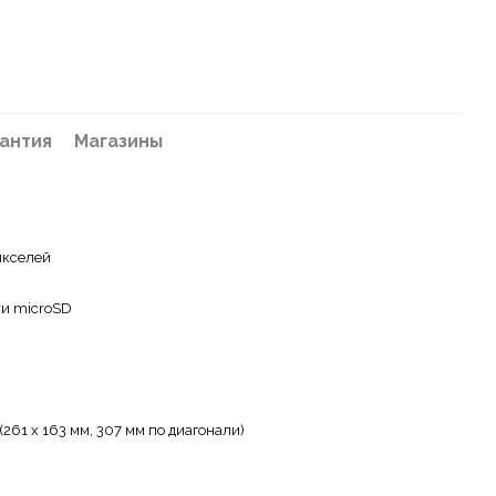
антия
Магазины
икселей
ти microSD
 (261 x 163 мм, 307 мм по диагонали)