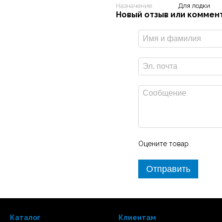
Назначение
Для лодки
Новый отзыв или коммен
ionics+™ карт внутренних и
и вспомогательными клавишами
Оцените товар
артами.
Отправить
Каталог
Клиентам