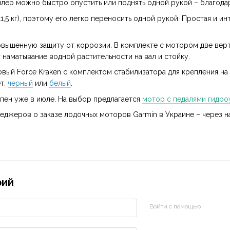
лер можно быстро опустить или поднять одной рукой – благод
1,5 кг), поэтому его легко переносить одной рукой. Простая и и
повышенную защиту от коррозии. В комплекте с мотором две вер
 наматывание водной растительности на вал и стойку.
овый Force Kraken с комплектом стабилизатора для крепления на
т:
черный
или
белый
.
упен уже в июле. На выбор предлагается
мотор с педалями гидро
еджеров о заказе лодочных моторов Garmin в Украине – через 
рий
Войти с помощью