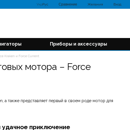
Сравнение
Укр
Рус
Желания
Вход
вигаторы
Приборы и аксессуары
e Kraken и Force Current
овых мотора – Force
n, а также представляет первый в своем роде мотор для
и удачное приключение