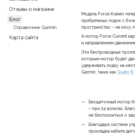
Отзывы о магазине
Модель Force Kraken тепе
Блог
прибрежных лодок с боль
пространство – на носу л
Справочник Garmin
А мотор Force Current к
Карта сайта
и направлением движения 
Эти беспроводные тролли
которым мотор будет дви
удерживать лодку на мест
Garmin, таких как
Quatix 8
Бесщеточный мотор Kr
– при 24 вольтах. Бла
не беспокоиться о зар
Благодаря системе уп
прокладка кабеля дат