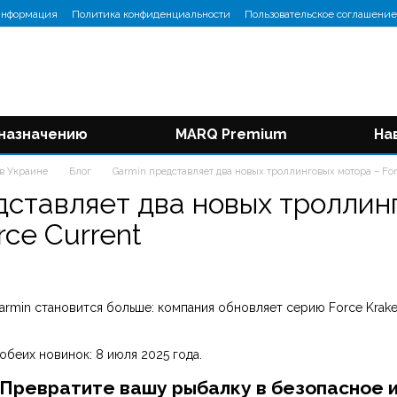
информация
Политика конфиденциальности
Пользовательское соглашение
 назначению
MARQ Premium
На
 в Украине
Блог
Garmin представляет два новых троллинговых мотора – Forc
дставляет два новых троллинг
rce Current
rmin становится больше: компания обновляет серию Force Krake
обеих новинок: 8 июля 2025 года.
Превратите вашу рыбалку в безопасное 