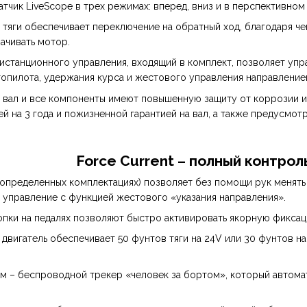
тчик LiveScope в трех режимах: вперед, вниз и в перспективном
тяги обеспечивает переключение на обратный ход, благодаря ч
ачивать мотор.
истанционного управления, входящий в комплект, позволяет упр
топилота, удержания курса и жестового управления направлением
вал и все компоненты имеют повышенную защиту от коррозии и
ей на 3 года и пожизненной гарантией на вал, а также предусмо
Force Current – полный контрол
 определенных комплектациях) позволяет без помощи рук менять
управление с функцией жестового «указания направления».
ки на педалях позволяют быстро активировать якорную фиксаци
вигатель обеспечивает 50 фунтов тяги на 24V или 30 фунтов на 
м – беспроводной трекер «человек за бортом», который автома