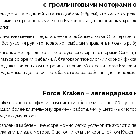
с троллинговыми моторами о
рь доступна с длиной вала 110 дюймов (285 см), что является ре
шими центр-консолями. Force Kraken оснащен шарнирным крепле
одки.
ардинально меняет представление о рыбалке с каяка. Это перво
без участия рук, что позволяет рыбакам управлять и ловить рыбу
нговые моторы легко интегрируются с картплоттерами Garmin, 
гаться во время рыбалки. А благодаря технологии якорной фикс
е даже при сильном ветре или течении. Моторами Force Kraken 
. Надежные и долговечные, оба мотора разработаны для использов
Force Kraken – легендарная
aken с высокоэффективным винтом обеспечивает до 100 фунтов 
годаря более длительному времени работы, чем у щеточных мотор
яде аккумулятора.
равления кабелем LiveScope можно легко установить эхолот с п
чика внутри вала мотора. С дополнительным кронштейном Kraken 