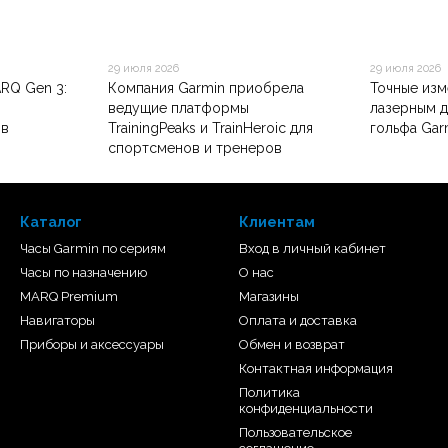
29 июля 2026
29 июля 2026
RQ Gen 3:
Компания Garmin приобрела
Точные изм
ведущие платформы
лазерным 
ов
TrainingPeaks и TrainHeroic для
гольфа Gar
спортсменов и тренеров
Каталог
Клиентам
Часы Garmin по сериям
Вход в личный кабинет
Часы по назначению
О нас
MARQ Premium
Магазины
Навигаторы
Оплата и доставка
Приборы и аксессуары
Обмен и возврат
Контактная информация
Политика
конфиденциальности
Пользовательское