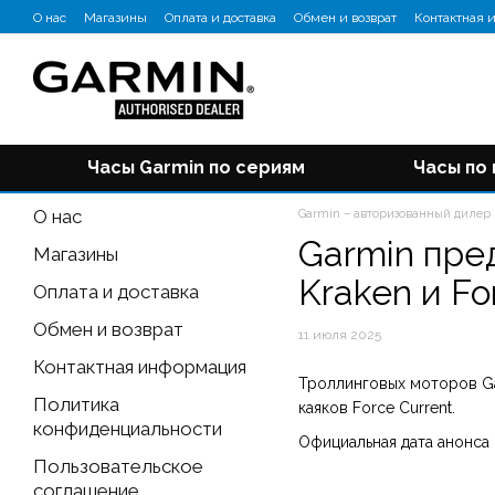
Перейти к основному контенту
О нас
Магазины
Оплата и доставка
Обмен и возврат
Контактная 
Отзывы о магазине
Блог
Часы Garmin по сериям
Часы по
О нас
Garmin – авторизованный дилер
Garmin пре
Магазины
Kraken и Fo
Оплата и доставка
Обмен и возврат
11 июля 2025
Контактная информация
Троллинговых моторов Ga
Политика
каяков Force Current.
конфиденциальности
Официальная дата анонса 
Пользовательское
соглашение