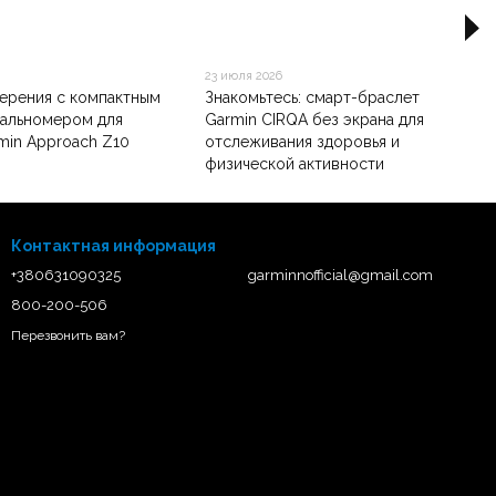
23 июля 2026
ерения с компактным
Знакомьтесь: смарт-браслет
дальномером для
Garmin CIRQA без экрана для
min Approach Z10
отслеживания здоровья и
физической активности
Контактная информация
+380631090325
garminnofficial@gmail.com
800-200-506
Перезвонить вам?