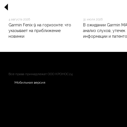
4 августа 2026
31 июля 2026
Garmin Fenix 9 на горизонте: что
В ожидании Garmin MA
указывает на приближение
анализ слухов, утечек
новинки
информации и патент
Все права принадлежат ООО КРОНОС24
Мобильная версия