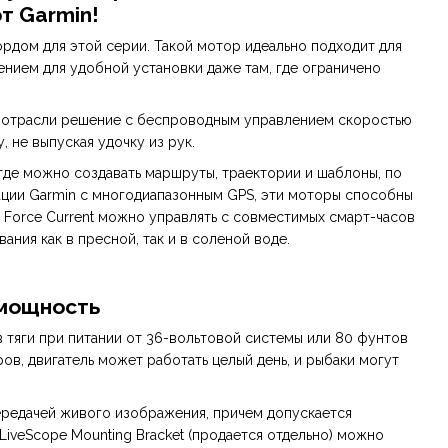
т Garmin!
кордом для этой серии. Такой мотор идеально подходит для
нием для удобной установки даже там, где ограничено
е в отрасли решение с беспроводным управлением скоростью
, не выпуская удочку из рук.
где можно создавать маршруты, траектории и шаблоны, по
ации Garmin с многодиапазонным GPS, эти моторы способны
и Force Current можно управлять с совместимых смарт-часов
ания как в пресной, так и в соленой воде.
 мощность
тяги при питании от 36-вольтовой системы или 80 фунтов
ов, двигатель может работать целый день, и рыбаки могут
ередачей живого изображения, причем допускается
LiveScope Mounting Bracket (продается отдельно) можно