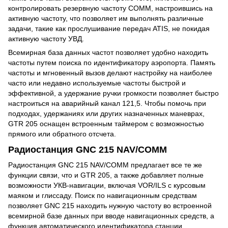
контролировать резервную частоту COMM, настроившись на
активную частоту, что позволяет им выполнять различные
задачи, такие как прослушивание передач ATIS, не покидая
активную частоту УВД.
Всемирная база данных частот позволяет удобно находить
частоты путем поиска по идентификатору аэропорта. Память
частоты и мгновенный вызов делают настройку на наиболее
часто или недавно используемые частоты быстрой и
эффективной, а удержание ручки громкости позволяет быстро
настроиться на аварийный канал 121,5. Чтобы помочь при
подходах, удержаниях или других назначенных маневрах,
GTR 205 оснащен встроенным таймером с возможностью
прямого или обратного отсчета.
Радиостанция GNC 215 NAV/COMM
Радиостанция GNC 215 NAV/COMM предлагает все те же
функции связи, что и GTR 205, а также добавляет полные
возможности УКВ-навигации, включая VOR/ILS с курсовым
маяком и глиссаду. Поиск по навигационным средствам
позволяет GNC 215 находить нужную частоту во встроенной
всемирной базе данных при вводе навигационных средств, а
функция автоматического идентификатора станции