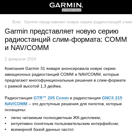
Блог
Garmin представляет новую серию радиостанций сл
Garmin представляет новую серию
радиостанций слим-формата: COMM
и NAV/COMM
2 февраля 2024
Компания Garmin 31 января анонсировала новую серию
авиационных радиостанций COMM и NAV/COMM, которые
предлагают многофункциональные решения в слим-формате
с рамкой высотой 1,3 дюйма.
Радиостанция
GTR™ 205 Comm
и радиостанция
GNC® 215
NAV/COMM
– это доступные решения для пилотов, которые
оснащены:
• легко читаемым полноцветным ЖК-дисплеем;
• интуитивно понятным пользовательским интерфейсом;
• всемирной базой данных частот.