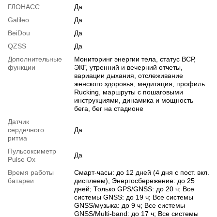
ГЛОНАСС
Да
Galileo
Да
BeiDou
Да
QZSS
Да
Дополнительные
Мониторинг энергии тела, статус ВСР,
функции
ЭКГ, утренний и вечерний отчеты,
вариации дыхания, отслеживание
женского здоровья, медитация, профиль
Rucking, маршруты с пошаговыми
инструкциями, динамика и мощность
бега, бег на стадионе
Датчик
сердечного
Да
ритма
Пульсоксиметр
Да
Pulse Ox
Время работы
Смарт-часы: до 12 дней (4 дня с пост. вкл.
батареи
дисплеем); Энергосбережение: до 25
дней; Только GPS/GNSS: до 20 ч; Все
системы GNSS: до 19 ч; Все системы
GNSS/музыка: до 9 ч; Все системы
GNSS/Multi-band: до 17 ч; Все системы