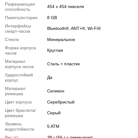
Разрешающая
454 x 454 пикселя
способность
Память/история
8 GB
Интерфейсы
Bluetooth®, ANT+®, Wi-Fi®
смарт-часов
Стекло
Минеральное
Форма корпуса
Круглая
часов
Материал
Сталь + пластик
корпуса часов
Ударостойкий
Да
корпус
Материал
Силикон
ремешка
Цвет корпуса
Серебристый
Цвет браслета/
Серый
ремешка
Уровень
5 ATM
водостойкости
Вес (г)
38 г (56 г с ремешком)