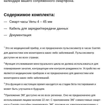
календаре вашего сопряженного смартфона.
Содержимое комплекта:
Смарт-часы Venu 4 – 45 мм
Кабель для зарядки/передачи данных
Документация
1
Это не медицинский прибор, и не предназначен пульсоксиметр в часах Garmin
для диагностики или мониторинга каких-либо заболеваний. Пульсоксиметр
доступен не во всех странах.
2
Функция отслеживания менструального цикла не должна использоваться для
планирования зачатия, контрацепции или контроля рождаемости. Устройство не
является медицинским прибором и не предназначено для диагностики или
мониторинга каких-либо заболеваний.
3
Эта функция в настоящее время находится на стадии бета-тестирования и
может быть улучшена в будущем.
4
Приложение ЭКГ доступно не во всех регионах. Оно не предназначено для
использования лицами моложе 22 лет. С приложением ЭКГ совместимые смарт-
часы Garmin способны генерировать ЭКГ, похожую на электрокардиограмму с