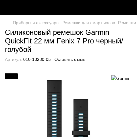
Приборы и аксессуары
Ремешки для смарт-часов
Ремешки 
Силиконовый ремешок Garmin
QuickFit 22 мм Fenix 7 Pro черный/
голубой
Артикул:
010-13280-05
Оставить отзыв
3