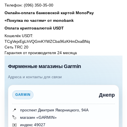
Телефон: (096) 350-35-00
Онлайн-оплата банковской картой MonoPay
«Покупка по частям» от monobank
Оплата криптовалютой USDT
Кошелёк USDT:
TCgVejxEgLhVQGmKYWZCba96zKHmDxaBNq
Сеть TRC 20
Гарантия от производителя 24 месяцa
Фирменные магазины Garmin
Адреса и контакты для связи
Днепр
GARMIN
📍
проспект Дмитрия Яворницкого, 94А
🏷️
магазин «GARMIN»
✉️
индекс 49027