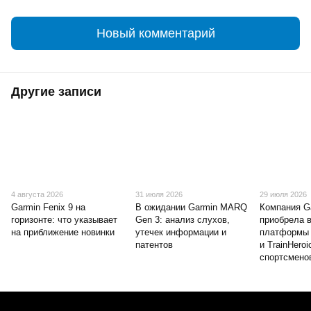
Новый комментарий
Другие записи
4 августа 2026
31 июля 2026
29 июля 2026
Garmin Fenix 9 на
В ожидании Garmin MARQ
Компания G
горизонте: что указывает
Gen 3: анализ слухов,
приобрела 
на приближение новинки
утечек информации и
платформы 
патентов
и TrainHeroi
спортсмено