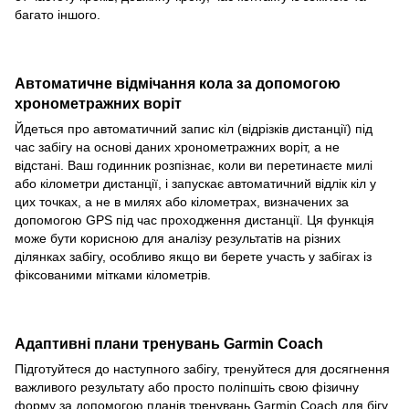
багато іншого.
Автоматичне відмічання кола за допомогою
хронометражних воріт
Йдеться про автоматичний запис кіл (відрізків дистанції) під
час забігу на основі даних хронометражних воріт, а не
відстані. Ваш годинник розпізнає, коли ви перетинаєте милі
або кілометри дистанції, і запускає автоматичний відлік кіл у
цих точках, а не в милях або кілометрах, визначених за
допомогою GPS під час проходження дистанції. Ця функція
може бути корисною для аналізу результатів на різних
ділянках забігу, особливо якщо ви берете участь у забігах із
фіксованими мітками кілометрів.
Адаптивні плани тренувань Garmin Coach
Підготуйтеся до наступного забігу, тренуйтеся для досягнення
важливого результату або просто поліпшіть свою фізичну
форму за допомогою планів тренувань Garmin Coach для бігу,