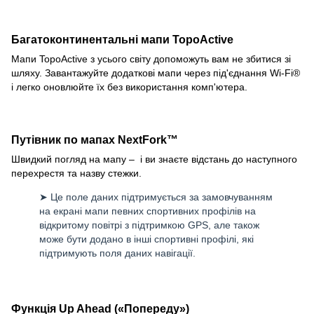
Багатоконтинентальні мапи TopoActive
Мапи TopoActive з усього світу допоможуть вам не збитися зі
шляху. Завантажуйте додаткові мапи через під'єднання Wi-Fi®
і легко оновлюйте їх без використання комп'ютера.
Путівник по мапах NextFork™
Швидкий погляд на мапу – і ви знаєте відстань до наступного
перехрестя та назву стежки.
➤ Це поле даних підтримується за замовчуванням
на екрані мапи певних спортивних профілів на
відкритому повітрі з підтримкою GPS, але також
може бути додано в інші спортивні профілі, які
підтримують поля даних навігації.
Функція Up Ahead («Попереду»)