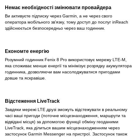
Немає необхідності змінювати провайдера
Ви активуєте підписку через Garmin, а не через свого
оператора мобільного зв'язку, тому доступ до послуг inReach
здійснюється безпосередньо через ваш годинник.
Економте енергію
Розумний годинник Fenix 8 Pro використовує мережу LTE-M,
яка споживає менше енергії та мінімізує розрядку акумулятора
годинника, дозволяючи вам насолоджуватися пригодами
довше та яскравіше.
Відстеження LiveTrack
Завдяки мережі LTE друзі зможуть відстежувати в реальному
часі ваші пригоди (поточне місцезнаходження, маршрути та
відвідані місця) за допомогою функції обміну геоданими
LiveTrack, яка ділиться вашим місцезнаходженням через
застосунок Garmin Messenger на пристрої. Застосунок також