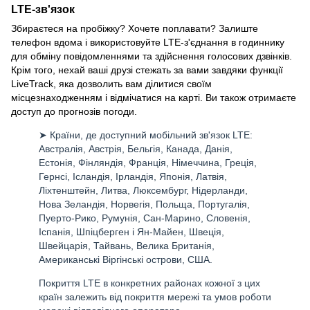
LTE-зв'язок
Збираєтеся на пробіжку? Хочете поплавати? Залиште
телефон вдома і використовуйте LTE-з'єднання в годиннику
для обміну повідомленнями та здійснення голосових дзвінків.
Крім того, нехай ваші друзі стежать за вами завдяки функції
LiveTrack, яка дозволить вам ділитися своїм
місцезнаходженням і відмічатися на карті. Ви також отримаєте
доступ до прогнозів погоди.
➤ Країни, де доступний мобільний зв'язок LTE:
Австралія, Австрія, Бельгія, Канада, Данія,
Естонія, Фінляндія, Франція, Німеччина, Греція,
Гернсі, Ісландія, Ірландія, Японія, Латвія,
Ліхтенштейн, Литва, Люксембург, Нідерланди,
Нова Зеландія, Норвегія, Польща, Португалія,
Пуерто-Рико, Румунія, Сан-Марино, Словенія,
Іспанія, Шпіцберген і Ян-Майен, Швеція,
Швейцарія, Тайвань, Велика Британія,
Американські Віргінські острови, США.
Покриття LTE в конкретних районах кожної з цих
країн залежить від покриття мережі та умов роботи