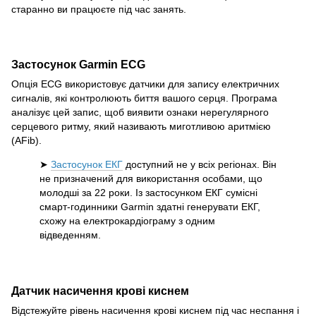
старанно ви працюєте під час занять.
Застосунок Garmin ECG
Опція ECG використовує датчики для запису електричних
сигналів, які контролюють биття вашого серця. Програма
аналізує цей запис, щоб виявити ознаки нерегулярного
серцевого ритму, який називають миготливою аритмією
(AFib).
➤
Застосунок ЕКГ
доступний не у всіх регіонах. Він
не призначений для використання особами, що
молодші за 22 роки. Із застосунком ЕКГ сумісні
смарт-годинники Garmin здатні генерувати ЕКГ,
схожу на електрокардіограму з одним
відведенням.
Датчик насичення крові киснем
Відстежуйте рівень насичення крові киснем під час неспання і