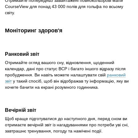
Отримайте попередньо завантажені повнокольорові мапи
CourseView для понад 43 000 полів для гольфа по всьому
світу.
Моніторинг здоров'я
Ранковий звіт
Отримайте огляд вашого сну, відновлення, щоденний
календар, дані про статус ВСР і багато іншого відразу після
пробудження. Ви навіть можете налаштувати свій
ранковий
звіт
у такий спосіб, щоб він відображав ту інформацію, яку ви
хочете бачити на екрані розумного годинника.
Вечірній звіт
Щоб краще підготуватися до наступного дня, перед сном ви
отримаєте вечірній звіт із нагадуваннями про потреби уві сні,
завтрашнє тренування, погоду та намічені події.