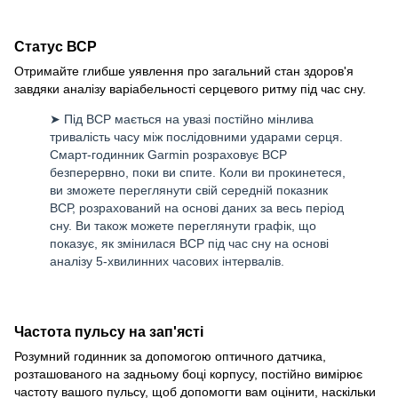
Статус ВСР
Отримайте глибше уявлення про загальний стан здоров'я
завдяки аналізу варіабельності серцевого ритму під час сну.
➤ Під ВСР мається на увазі постійно мінлива
тривалість часу між послідовними ударами серця.
Смарт-годинник Garmin розраховує ВСР
безперервно, поки ви спите. Коли ви прокинетеся,
ви зможете переглянути свій середній показник
ВСР, розрахований на основі даних за весь період
сну. Ви також можете переглянути графік, що
показує, як змінилася ВСР під час сну на основі
аналізу 5-хвилинних часових інтервалів.
Частота пульсу на зап'ясті
Розумний годинник за допомогою оптичного датчика,
розташованого на задньому боці корпусу, постійно вимірює
частоту вашого пульсу, щоб допомогти вам оцінити, наскільки