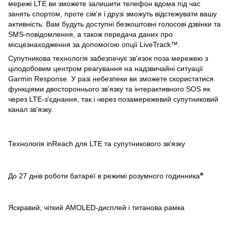
мережі LTE ви зможете залишити телефон вдома під час
занять спортом, проте сім'я і друзі зможуть відстежувати вашу
активність. Вам будуть доступні безкоштовні голосові дзвінки та
SMS-повідомлення, а також передача даних про
місцезнаходження за допомогою опції LiveTrack™.
Супутникова технологія забезпечує зв'язок поза мережею з
цілодобовим центром реагування на надзвичайні ситуації
Garmin Response. У разі небезпеки ви зможете скористатися
функціями двостороннього зв'язку та інтерактивного SOS як
через LTE-з'єднання, так і через позамережевий супутниковий
канал зв'язку.
Технологія inReach для LTE та супутникового зв'язку
*
До 27 днів роботи батареї в режимі розумного годинника
Яскравий, чіткий AMOLED-дисплей і титанова рамка