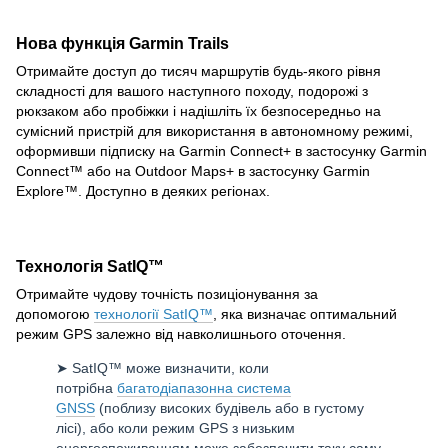
Нова функція Garmin Trails
Отримайте доступ до тисяч маршрутів будь-якого рівня
складності для вашого наступного походу, подорожі з
рюкзаком або пробіжки і надішліть їх безпосередньо на
сумісний пристрій для використання в автономному режимі,
оформивши підписку на Garmin Connect+ в застосунку Garmin
Connect™ або на Outdoor Maps+ в застосунку Garmin
Explore™. Доступно в деяких регіонах.
Технологія SatIQ™
Отримайте чудову точність позиціонування за
допомогою
технології SatIQ™
, яка визначає оптимальний
режим GPS залежно від навколишнього оточення.
➤ SatIQ™ може визначити, коли
потрібна
багатодіапазонна система
GNSS
(поблизу високих будівель або в густому
лісі), або коли режим GPS з низьким
енергоспоживанням може забезпечити таку саму