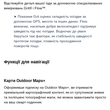
Відстежуйте деталі вашої їзди за допомогою спеціалізованих
вимірювань Grit® і Flow™.
➤ Показник Grit оцінює складність поїздки за
допомогою GPS, висоти та інших даних. Flow
визначає, наскільки добре велосипедист підтримує
швидкість під час поїздки. Водночас до уваги
беруться такі фактори, як стабільність швидкості
протягом поїздки, плавність проходження
поворотів тощо.
Функції для навігації
Карти Outdoor Maps+
Оформивши підписку на Outdoor Maps+, ви отримаєте
преміальний картографічний контент, як-от супутникові знімки
та поліпшені топографічні мапи, які можна завантажити просто
на ваш смарт-годинник.