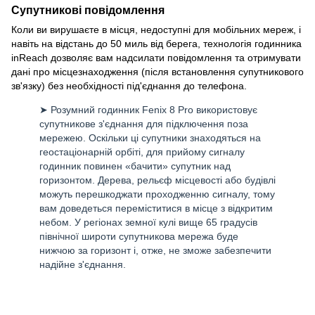
Супутникові повідомлення
Коли ви вирушаєте в місця, недоступні для мобільних мереж, і
навіть на відстань до 50 миль від берега, технологія годинника
inReach дозволяє вам надсилати повідомлення та отримувати
дані про місцезнаходження (після встановлення супутникового
зв'язку) без необхідності під'єднання до телефона.
➤ Розумний годинник Fenix 8 Pro використовує
супутникове з'єднання для підключення поза
мережею. Оскільки ці супутники знаходяться на
геостаціонарній орбіті, для прийому сигналу
годинник повинен «бачити» супутник над
горизонтом. Дерева, рельєф місцевості або будівлі
можуть перешкоджати проходженню сигналу, тому
вам доведеться переміститися в місце з відкритим
небом. У регіонах земної кулі вище 65 градусів
північної широти супутникова мережа буде
нижчою за горизонт і, отже, не зможе забезпечити
надійне з'єднання.