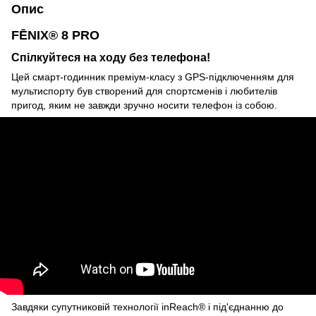
Опис
FĒNIX® 8 PRO
Спілкуйтеся на ходу без телефона!
Цей смарт-годинник преміум-класу з GPS-підключенням для
мультиспорту був створений для спортсменів і любителів
пригод, яким не завжди зручно носити телефон із собою.
Завдяки супутниковій технології inReach® і під'єднанню до