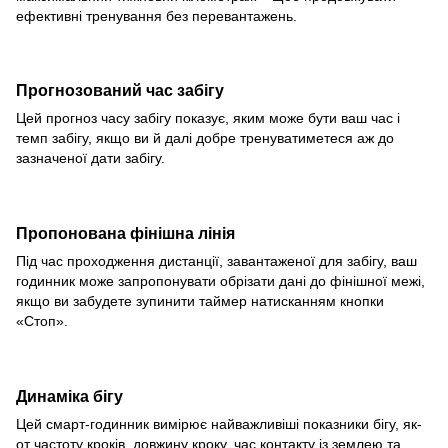
ефективні тренування без перевантажень.
Прогнозований час забігу
Цей прогноз часу забігу показує, яким може бути ваш час і
темп забігу, якщо ви й далі добре тренуватиметеся аж до
зазначеної дати забігу.
Пропонована фінішна лінія
Під час проходження дистанції, завантаженої для забігу, ваш
годинник може запропонувати обрізати дані до фінішної межі,
якщо ви забудете зупинити таймер натисканням кнопки
«Стоп».
Динаміка бігу
Цей смарт-годинник вимірює найважливіші показники бігу, як-
от частоту кроків, довжину кроку, час контакту із землею та