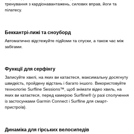
тренування з кардіонавантажень, силових вправ, йоги та
пілатесу.
Беккантрі-лижі та сноуборд
Автоматично відстежуйте підйоми та спуски, а також час між
забігами.
Функції для серфінгу
Записуйте хвилі, на яких ви катаєтеся, максимальну досягнуту
швидкість, пройдену відстань і багато іншого. Використовуйте
технологію Surfline Sessions™, щоб знімати відео хвиль, на
яких ви катаєтеся, перед камерою Surfline® (у разі сполучення
із застосунками Garmin Connect і Surfline для смарт-
пристроїв).
Динаміка для гірських велосипедів