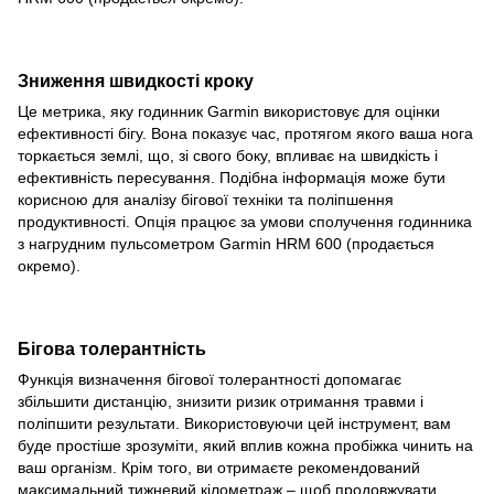
Зниження швидкості кроку
Це метрика, яку годинник Garmin використовує для оцінки
ефективності бігу. Вона показує час, протягом якого ваша нога
торкається землі, що, зі свого боку, впливає на швидкість і
ефективність пересування. Подібна інформація може бути
корисною для аналізу бігової техніки та поліпшення
продуктивності. Опція працює за умови сполучення годинника
з нагрудним пульсометром Garmin HRM 600 (продається
окремо).
Бігова толерантність
Функція визначення бігової толерантності допомагає
збільшити дистанцію, знизити ризик отримання травми і
поліпшити результати. Використовуючи цей інструмент, вам
буде простіше зрозуміти, який вплив кожна пробіжка чинить на
ваш організм. Крім того, ви отримаєте рекомендований
максимальний тижневий кілометраж – щоб продовжувати