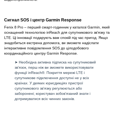
Сигнал SOS і центр Garmin Response
Fenix 8 Pro – перший смарт-годинник у каталозі Garmin, який
оснащений технологією inReach для супутникового зв'язку та
LTE. Ці інновації подарують вам спокій під час пригод. Якщо
знадобиться екстрена допомога, ви зможете надіслати
інтерактивне повідомлення SOS до цілодобового
координаційного центру Garmin Response.
➤ Необхідна активна підписка на супутниковий
зв'язок, перш ніж ви зможете використовувати
функції inReach®. Покриття мережі LTE і
супутникове підключення доступні не у всіх
країнах. У деяких юрисдикціях пристрої
супутникового зв'язку регулюються або
заборонені; користувач зобов'язаний знати і
дотримуватися всіх чинних законів.