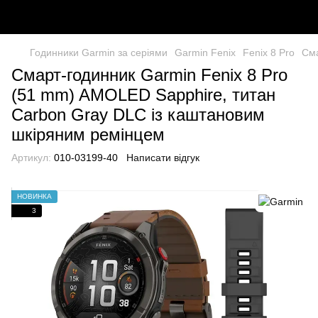
Годинники Garmin за серіями
Garmin Fenix
Fenix 8 Pro
Сма
Смарт-годинник Garmin Fenix 8 Pro
(51 mm) AMOLED Sapphire, титан
Carbon Gray DLC із каштановим
шкіряним ремінцем
Артикул:
010-03199-40
Написати відгук
НОВИНКА
3