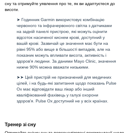
сну та отримуйте уявлення про те, як ви адаптуєтеся до
висоти.
➤ Годинник Garmin використовує комбінацію
червоного та інфрачервоного світла з датчиками
на задній панелі пристрою, які можуть оцінити
відсоток насиченої киснем крові, доступний у
вашій крові. Зазвичай це значення має бути на
рівні 95% або вище в більшості випадків, але на
показник можуть впливати висота, активність і
здоров'я людини. За даними Mayo Clinic, значення
нижче 90% можна вважати низькими.
➤➤ Цей пристрій не призначений для медичних
цілей, і на будь-які запитання щодо показань Pulse
Ox має відповідати ваш лікар або інший
кваліфікований фахівець у галузі охорони
здоров'я. Pulse Ox доступний не у всіх країнах.
Тренер зі сну
Отримайте оцінку сну та персоналізовані рекомендації щодо