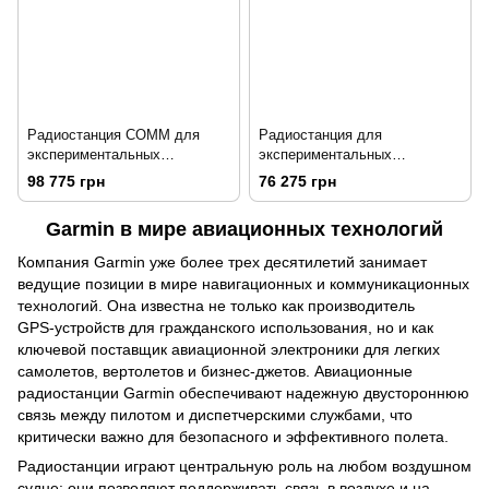
Радиостанция COMM для
Радиостанция для
экспериментальных
экспериментальных
самолетов Garmin GTR 205X
самолетов Garmin GTR 205xR
98 775 грн
76 275 грн
Garmin в мире авиационных технологий
Компания Garmin уже более трех десятилетий занимает
ведущие позиции в мире навигационных и коммуникационных
технологий. Она известна не только как производитель
GPS‑устройств для гражданского использования, но и как
ключевой поставщик авиационной электроники для легких
самолетов, вертолетов и бизнес-джетов. Авиационные
радиостанции Garmin обеспечивают надежную двустороннюю
связь между пилотом и диспетчерскими службами, что
критически важно для безопасного и эффективного полета.
Радиостанции играют центральную роль на любом воздушном
судне: они позволяют поддерживать связь в воздухе и на