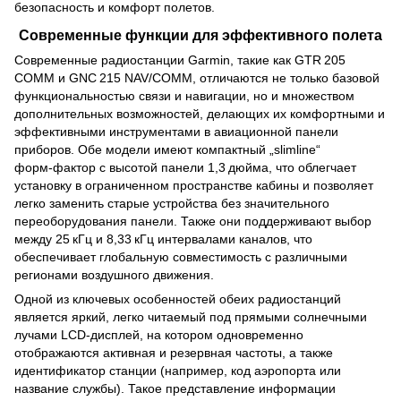
безопасность и комфорт полетов.
Современные функции для эффективного полета
Современные радиостанции Garmin, такие как GTR 205
COMM и GNC 215 NAV/COMM, отличаются не только базовой
функциональностью связи и навигации, но и множеством
дополнительных возможностей, делающих их комфортными и
эффективными инструментами в авиационной панели
приборов. Обе модели имеют компактный „slimline“
форм‑фактор с высотой панели 1,3 дюйма, что облегчает
установку в ограниченном пространстве кабины и позволяет
легко заменить старые устройства без значительного
переоборудования панели. Также они поддерживают выбор
между 25 кГц и 8,33 кГц интервалами каналов, что
обеспечивает глобальную совместимость с различными
регионами воздушного движения.
Одной из ключевых особенностей обеих радиостанций
является яркий, легко читаемый под прямыми солнечными
лучами LCD‑дисплей, на котором одновременно
отображаются активная и резервная частоты, а также
идентификатор станции (например, код аэропорта или
название службы). Такое представление информации