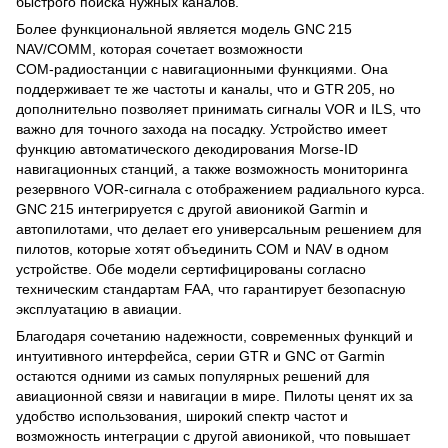
быстрого поиска нужных каналов.
Более функциональной является модель GNC 215
NAV/COMM, которая сочетает возможности
COM‑радиостанции с навигационными функциями. Она
поддерживает те же частоты и каналы, что и GTR 205, но
дополнительно позволяет принимать сигналы VOR и ILS, что
важно для точного захода на посадку. Устройство имеет
функцию автоматического декодирования Morse‑ID
навигационных станций, а также возможность мониторинга
резервного VOR‑сигнала с отображением радиального курса.
GNC 215 интегрируется с другой авионикой Garmin и
автопилотами, что делает его универсальным решением для
пилотов, которые хотят объединить COM и NAV в одном
устройстве. Обе модели сертифицированы согласно
техническим стандартам FAA, что гарантирует безопасную
эксплуатацию в авиации.
Благодаря сочетанию надежности, современных функций и
интуитивного интерфейса, серии GTR и GNC от Garmin
остаются одними из самых популярных решений для
авиационной связи и навигации в мире. Пилоты ценят их за
удобство использования, широкий спектр частот и
возможность интеграции с другой авионикой, что повышает