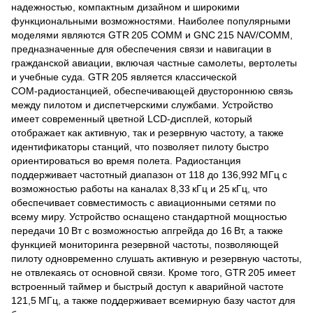
надежностью, компактным дизайном и широкими
функциональными возможностями. Наиболее популярными
моделями являются GTR 205 COMM и GNC 215 NAV/COMM,
предназначенные для обеспечения связи и навигации в
гражданской авиации, включая частные самолеты, вертолеты
и учебные суда. GTR 205 является классической
COM‑радиостанцией, обеспечивающей двустороннюю связь
между пилотом и диспетчерскими службами. Устройство
имеет современный цветной LCD‑дисплей, который
отображает как активную, так и резервную частоту, а также
идентификаторы станций, что позволяет пилоту быстро
ориентироваться во время полета. Радиостанция
поддерживает частотный диапазон от 118 до 136,992 МГц с
возможностью работы на каналах 8,33 кГц и 25 кГц, что
обеспечивает совместимость с авиационными сетями по
всему миру. Устройство оснащено стандартной мощностью
передачи 10 Вт с возможностью апгрейда до 16 Вт, а также
функцией мониторинга резервной частоты, позволяющей
пилоту одновременно слушать активную и резервную частоты,
не отвлекаясь от основной связи. Кроме того, GTR 205 имеет
встроенный таймер и быстрый доступ к аварийной частоте
121,5 МГц, а также поддерживает всемирную базу частот для