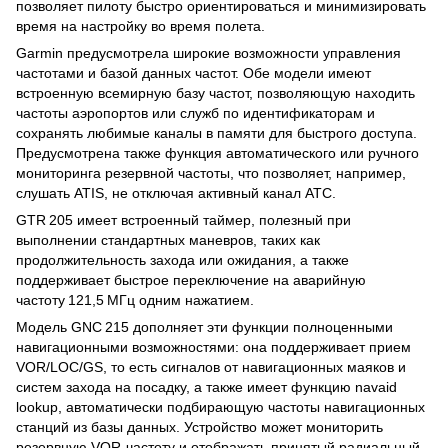
позволяет пилоту быстро ориентироваться и минимизировать
время на настройку во время полета.
Garmin предусмотрела широкие возможности управления
частотами и базой данных частот. Обе модели имеют
встроенную всемирную базу частот, позволяющую находить
частоты аэропортов или служб по идентификаторам и
сохранять любимые каналы в памяти для быстрого доступа.
Предусмотрена также функция автоматического или ручного
мониторинга резервной частоты, что позволяет, например,
слушать ATIS, не отключая активный канал ATC.
GTR 205 имеет встроенный таймер, полезный при
выполнении стандартных маневров, таких как
продолжительность захода или ожидания, а также
поддерживает быстрое переключение на аварийную
частоту 121,5 МГц одним нажатием.
Модель GNC 215 дополняет эти функции полноценными
навигационными возможностями: она поддерживает прием
VOR/LOC/GS, то есть сигналов от навигационных маяков и
систем захода на посадку, а также имеет функцию navaid
lookup, автоматически подбирающую частоты навигационных
станций из базы данных. Устройство может мониторить
резервную VOR‑частоту и отображать принятый радиальный,