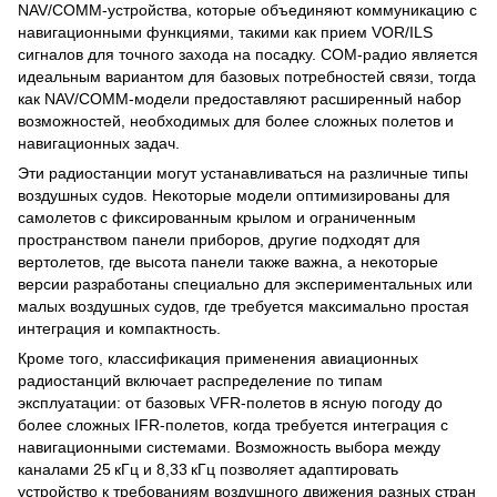
NAV/COMM‑устройства, которые объединяют коммуникацию с
навигационными функциями, такими как прием VOR/ILS
сигналов для точного захода на посадку. COM‑радио является
идеальным вариантом для базовых потребностей связи, тогда
как NAV/COMM‑модели предоставляют расширенный набор
возможностей, необходимых для более сложных полетов и
навигационных задач.
Эти радиостанции могут устанавливаться на различные типы
воздушных судов. Некоторые модели оптимизированы для
самолетов с фиксированным крылом и ограниченным
пространством панели приборов, другие подходят для
вертолетов, где высота панели также важна, а некоторые
версии разработаны специально для экспериментальных или
малых воздушных судов, где требуется максимально простая
интеграция и компактность.
Кроме того, классификация применения авиационных
радиостанций включает распределение по типам
эксплуатации: от базовых VFR‑полетов в ясную погоду до
более сложных IFR‑полетов, когда требуется интеграция с
навигационными системами. Возможность выбора между
каналами 25 кГц и 8,33 кГц позволяет адаптировать
устройство к требованиям воздушного движения разных стран