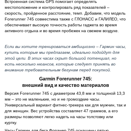
Встроенная система GPS помогает определять
местоположение и контролировать ряд показателей –
скорость, пройденное расстояние, темп. Добавим, что модель
Forerunner 745 совместима также с ГЛОНАСС и ГАЛИЛЕО, что
обеспечивает высокую точность работы гаджета во время
активного отдыха и во время пробежек на свежем воздухе.
Если вы хотите тренироваться амбициозно – Гармин часы,
купить которые мы предлагаем, идеально подойдут для
этой цели. В этих часах скрыт большой потенциал, но
есть несколько нюансов, которые следует принять во
внимание требовательным бегунам перед покупкой.
Garmin Forerunner 745:
внешний вид и качество материалов
Версия Forerunner 745 с диаметром 43,8 мм и толщиной 13,3
мм – это не маленькие, но и не громоздкие часы.
Универсальный вариант фитнес-трекера как для мужчин, так и
для женщин. Вес устройства составляет 47 граммов, а его
размеры позволяют легко надеть на часы толстовку или
куртку.
Часы Гармин для бега Форанер 745 оснащены пятью