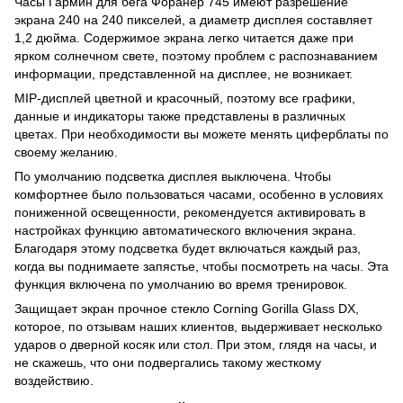
Часы Гармин для бега Форанер 745 имеют разрешение
экрана 240 на 240 пикселей, а диаметр дисплея составляет
1,2 дюйма. Содержимое экрана легко читается даже при
ярком солнечном свете, поэтому проблем с распознаванием
информации, представленной на дисплее, не возникает.
MIP-дисплей цветной и красочный, поэтому все графики,
данные и индикаторы также представлены в различных
цветах. При необходимости вы можете менять циферблаты по
своему желанию.
По умолчанию подсветка дисплея выключена. Чтобы
комфортнее было пользоваться часами, особенно в условиях
пониженной освещенности, рекомендуется активировать в
настройках функцию автоматического включения экрана.
Благодаря этому подсветка будет включаться каждый раз,
когда вы поднимаете запястье, чтобы посмотреть на часы. Эта
функция включена по умолчанию во время тренировок.
Защищает экран прочное стекло Corning Gorilla Glass DX,
которое, по отзывам наших клиентов, выдерживает несколько
ударов о дверной косяк или стол. При этом, глядя на часы, и
не скажешь, что они подвергались такому жесткому
воздействию.