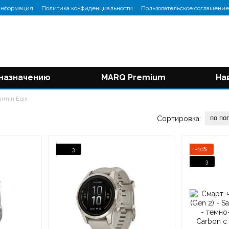
информация
Политика конфиденциальности
Пользовательское соглашение
 назначению
MARQ Premium
На
armin Epix
по по
Сортировка:
3
−10%
3