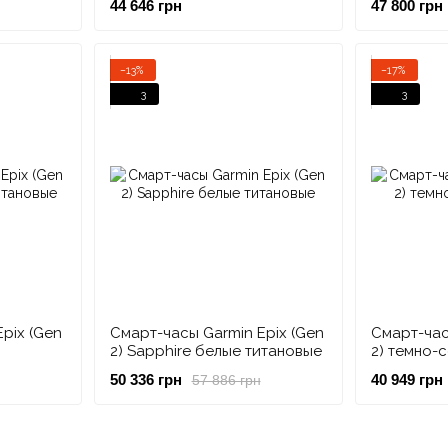
44 646 грн
47 800 грн
емешком
нейлоновым ремешком
Carbon с
ремешком
−13%
−17%
3
3
pix (Gen
Смарт-часы Garmin Epix (Gen
Смарт-час
2) Sapphire белые титановые
2) темно-
50 336 грн
40 949 грн
57 886 грн