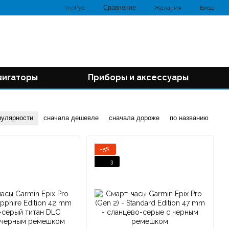
Сравнение
Укр
Рус
Желания
Вход
вигаторы
Приборы и аксессуары
пулярности
сначала дешевле
сначала дороже
по названию
−5%
3