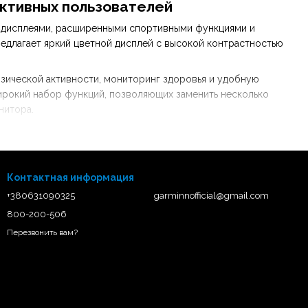
активных пользователей
D‑дисплеями, расширенными спортивными функциями и
едлагает яркий цветной дисплей с высокой контрастностью
изической активности, мониторинг здоровья и удобную
широкий набор функций, позволяющих заменить несколько
нитора.
льных датчиков, серия Epix стала важным выбором для тех,
Контактная информация
+380631090325
garminnofficial@gmail.com
800-200-506
Перезвонить вам?