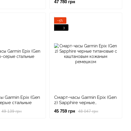
47 780 грн
 кожаным
каштановым кожаным
ремешком
−5%
3
ы Garmin Epix (Gen
Смарт-часы Garmin Epix (Gen
серые стальные
2) Sapphire черные
титановые с каштановым
45 759 грн
49 139 грн
48 047 грн
кожаным ремешком