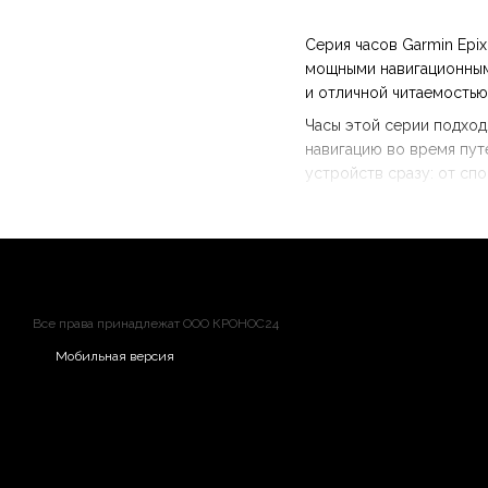
Серия часов Garmin Ep
мощными навигационными
и отличной читаемостью
Часы этой серии подход
навигацию во время пут
устройств сразу: от сп
Благодаря сочетанию пр
кто хочет получить мак
Все права принадлежат ООО КРОНОС24
Мобильная версия