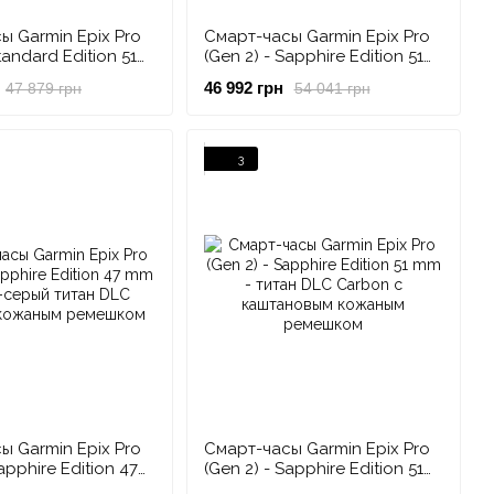
ы Garmin Epix Pro
Смарт-часы Garmin Epix Pro
tandard Edition 51
(Gen 2) - Sapphire Edition 51
цево-серые с
mm - титан с ремешком
46 992 грн
47 879 грн
54 041 грн
емешком
цвета молочного кварца
3
ы Garmin Epix Pro
Смарт-часы Garmin Epix Pro
apphire Edition 47
(Gen 2) - Sapphire Edition 51
о-серый титан DLC
mm - титан DLC Carbon с