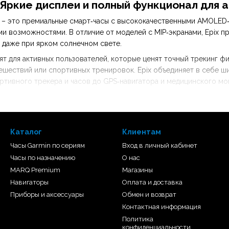
Яркие дисплеи и полный функционал для 
ix – это премиальные смарт‑часы с высококачественными AMOLE
 возможностями. В отличие от моделей с MIP‑экранами, Epix пр
 даже при ярком солнечном свете.
ят для активных пользователей, которые ценят точный трекинг ф
ешествий или спортивных тренировок. Epix объединяет в себе 
ортивного трекера и часов до GPS‑навигатора и медицинского мо
емиальных материалов, сенсорного управления и многофункциона
симум возможностей в формате смарт‑часов.
Каталог
Клиентам
Часы Garmin по сериям
Вход в личный кабинет
Часы по назначению
О нас
MARQ Premium
Магазины
Навигаторы
Оплата и доставка
Приборы и аксессуары
Обмен и возврат
Контактная информация
Политика
конфиденциальности