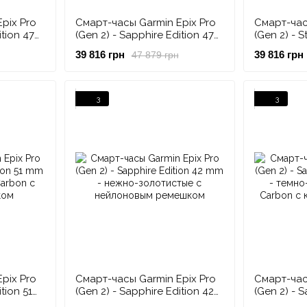
pix Pro
Смарт-часы Garmin Epix Pro
Смарт-час
ition 47
(Gen 2) - Sapphire Edition 47
(Gen 2) - S
ком
mm - темно-серый титан DLC
mm - слан
39 816 грн
39 816 грн
47 879 грн
арца
Carbon с черным ремешком
черным р
3
3
pix Pro
Смарт-часы Garmin Epix Pro
Смарт-час
tion 51
(Gen 2) - Sapphire Edition 42
(Gen 2) - S
LC
mm - нежно-золотистые с
mm - темн