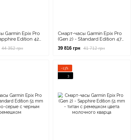
ы Garmin Epix Pro
Смарт-часы Garmin Epix Pro
apphire Edition 42
(Gen 2) - Standard Edition 47
о-серый титан DLC
mm - сланцево-серые с
39 816 грн
44 352 грн
41 712 грн
 черным ремешком
черным ремешком
−13%
3