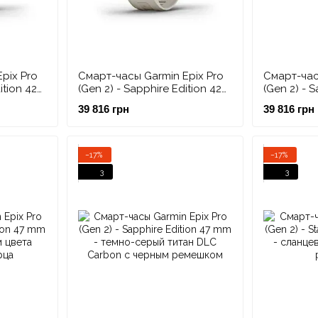
pix Pro
Смарт-часы Garmin Epix Pro
Смарт-час
ition 42
(Gen 2) - Sapphire Edition 42
(Gen 2) - S
с
mm - нежно-золотистые со
mm - темн
39 816 грн
39 816 грн
лочного
светло-песочным ремешком
Carbon с
−17%
−17%
3
3