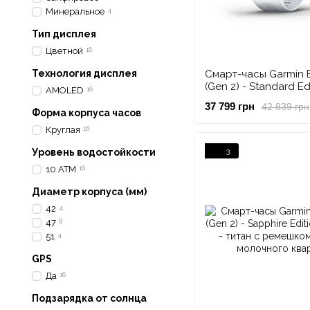
Минеральное
4
Тип дисплея
Цветной
16
Технология дисплея
Смарт-часы Garmin E
(Gen 2) - Standard Ed
AMOLED
16
mm - серебристые 
37 799 грн
42 839 грн
ремешком цвета мо
Форма корпуса часов
кварца
Круглая
16
3
Уровень водостойкости
10 АТМ
16
Диаметр корпуса (мм)
42
4
47
8
51
4
GPS
Да
16
Подзарядка от солнца