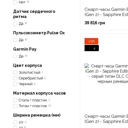
Нет
16
Смарт-часы Garmin E
Датчик сердечного
(Gen 2) - Sapphire Ed
ритма
mm - титан с ремеш
39 816 грн
Да
16
цвета молочного кв
Пульсоксиметр Pulse Ox
Да
16
−25%
4
Garmin Pay
Да
16
Цвет корпуса
Золотистый
2
Серебристый
5
Черный
9
Материал корпуса часов
Сталь + пластик
4
Титан + пластик
12
Ширина ремешка (мм)
Смарт-часы Garmin E
(Gen 2) - Sapphire Edi
20
4
mm - серый титан D
22
8