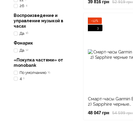
39 816 грн
52 919 грн
Carbon с черным р
26
4
Воспроизведение и
управление музыкой в
−12%
часах
3
Да
16
Фонарик
Да
12
«Покупка частями» от
monobank
По умолчанию
15
4
1
Смарт-часы Garmin E
2) Sapphire черные
титановые
48 047 грн
54 599 грн