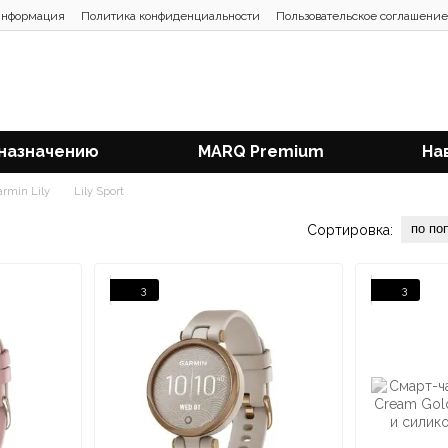
информация
Политика конфиденциальности
Пользовательское соглашение
 назначению
MARQ Premium
На
armin Lily
Lily Sport
по по
Сортировка:
3
3