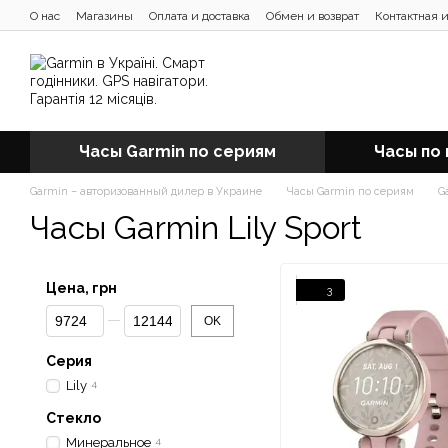
Перейти к основному контенту
О нас
Магазины
Оплата и доставка
Обмен и возврат
Контактная 
Отзывы о магазине
Блог
Часы Garmin по сериям
Часы по
Garmin – авторизованный дилер в Украине
Часы Garmin по сериям
G
Часы Garmin Lily Sport
Цена, грн
3
От Цена, грн
До Цена, грн
OK
Серия
Lily
4
Стекло
Минеральное
4