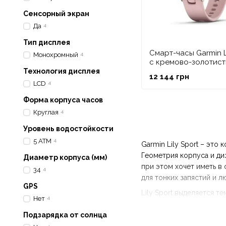
Сенсорный экран
Да
4
Тип дисплея
Смарт-часы Garmin L
Монохромный
4
с кремово-золотис
безелем, розовым к
Технология дисплея
12 144 грн
и силиконовым рем
LCD
4
Форма корпуса часов
Круглая
4
Уровень водостойкости
5 ATM
4
Garmin Lily Sport – эт
Геометрия корпуса и ди
Диаметр корпуса (мм)
при этом хочет иметь в
34
4
для тонких запястий и 
GPS
Lily Sport выделяется т
Нет
4
физического состояния в
Подзарядка от солнца
активности, не выбирая