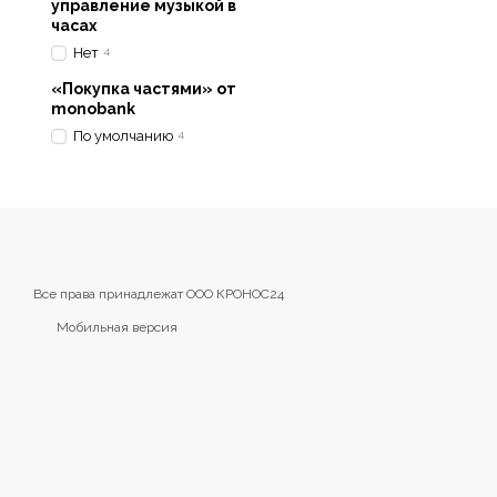
управление музыкой в
часах
Нет
4
«Покупка частями» от
monobank
По умолчанию
4
Все права принадлежат ООО КРОНОС24
Мобильная версия