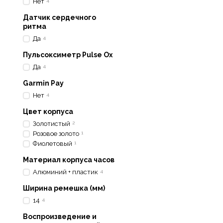
Нет
4
Эти часы также отличаю
большое количество доп
Датчик сердечного
– таких как мониторинг 
ритма
Да
4
Пульсоксиметр Pulse Ox
Garmin Lily Sport отлич
Да
4
смарт‑часов на рынке. 
Garmin Pay
Корпус имеет диаметр вс
длительном использован
Нет
4
Эстетика конструкции о
Цвет корпуса
легкость образа, что де
Золотистый
2
ремешков шириной 14 мм
Розовое золото
1
Фиолетовый
1
Корпус выполнен из ано
царапин и ударов при е
Материал корпуса часов
Алюминий + пластик
4
Благодаря небольшим ра
делает их универсальным
Ширина ремешка (мм)
14
4
Воспроизведение и