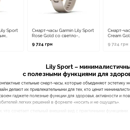
ily Sport
Смарт-часы Garmin Lily Sport
Смарт-часы
тым
Rose Gold со светло-
Cream Gol
орпусом
бежевым корпусом и
корпусом
9 724 грн
9 724 грн
ешком
силиконовым ремешком
ремешком
Lily Sport – минималистичн
с полезными функциями для здоров
о компактные стильные смарт‑часы, которые объединяют эстетику
зайн делают их привлекательными для тех, кто ценит минималист
 своем гаджете полезные функции для здоровья, активности и по
любителей легких решений в формате «носить и не ощущать».
ем, что сочетает стильный внешний вид с практичными функциями
 течение дня. Он создан для тех, кто хочет не только хорошо вы
 громоздкие спортивные модели смарт‑часов.