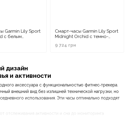
 Garmin Lily Sport
Смарт-часы Garmin Lily Sport
d с белым
Midnight Orchid с темно-
 и силиконовым
фиолетовым корпусом и
9 724 грн
силиконовым ремешком
ый дизайн
ья и активности
 модного аксессуара с функциональностью фитнес‑трекера.
ичный внешний вид без излишней технической нагрузки, но
вседневного использования. Эти часы оптимально подходят
: от отслеживания активности и сна до мониторинга
глядеть, но и получать визуальные данные о своем здоровье и