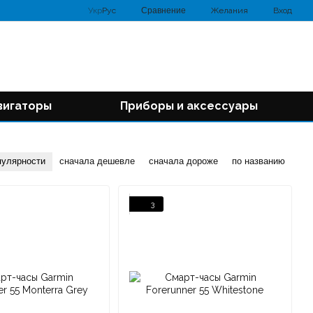
Сравнение
Укр
Рус
Желания
Вход
вигаторы
Приборы и аксессуары
пулярности
сначала дешевле
сначала дороже
по названию
3