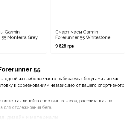
ы Garmin
Смарт-часы Garmin
 55 Monterra Grey
Forerunner 55 Whitestone
9 828 грн
Forerunner 55
тся одной из наиболее часто выбираемых бегунами линеек
отовку к соревнованиям независимо от вашего спортивного
о бюджетная линейка спортивных часов, рассчитанная на
 для отслеживания бега.
ид, дизайн и материалы