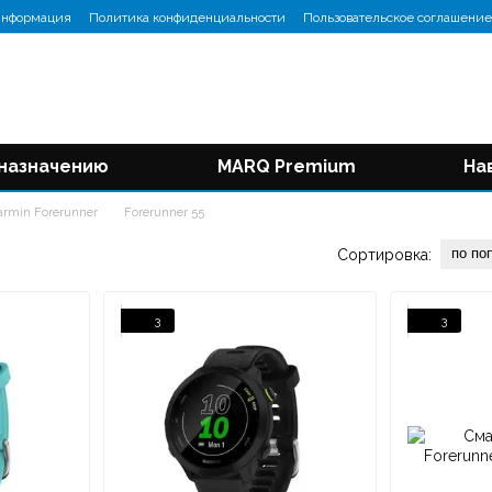
информация
Политика конфиденциальности
Пользовательское соглашение
 назначению
MARQ Premium
На
armin Forerunner
Forerunner 55
по по
Сортировка:
3
3