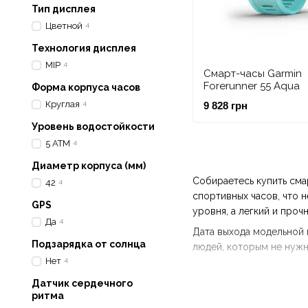
Тип дисплея
Цветной
4
Технология дисплея
MIP
4
Смарт-часы Garmin
Forerunner 55 Aqua
Форма корпуса часов
Круглая
4
9 828 грн
Уровень водостойкости
5 ATM
4
Диаметр корпуса (мм)
Собираетесь купить сма
42
4
спортивных часов, что 
GPS
уровня, а легкий и про
Да
4
Дата выхода модельной в
Подзарядка от солнца
людей, которым не нужн
Нет
4
Датчик сердечного
Предлагаемая вашему вн
ритма