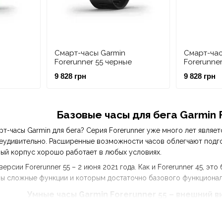
Смарт-часы Garmin
Смарт-час
Forerunner 55 черные
Forerunner
9 828 грн
9 828 грн
Базовые часы для бега Garmin 
рт-часы Garmin для бега? Серия Forerunner уже много лет являе
неудивительно. Расширенные возможности часов облегчают подг
чный корпус хорошо работает в любых условиях.
ерсии Forerunner 55 – 2 июня 2021 года. Как и Forerunner 45, эт
ы сложные функции и которым достаточно базового функционала
Умные часы Garmin Forerunner 55 – внешний в
иманию модель доступна в четырех цветах: