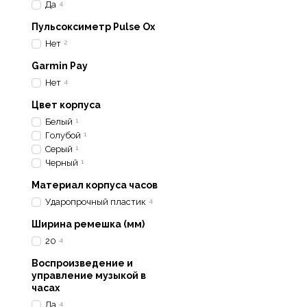
•
черный
;
Да
4
•
белый
;
Пульсоксиметр Pulse Ox
•
серый
;
Нет
2
•
бирюзовый
.
Garmin Pay
Доступен лишь один раз
Нет
4
Цвет корпуса
Белый
1
Голубой
1
Серый
1
Черный
1
Материал корпуса часов
Ударопрочный пластик
4
Ширина ремешка (мм)
20
4
Воспроизведение и
управление музыкой в
часах
Экран, который использу
Да
4