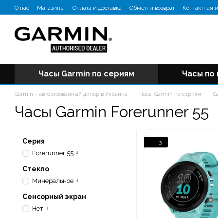
Перейти к основному контенту
О нас
Магазины
Оплата и доставка
Обмен и возврат
Контактная 
Отзывы о магазине
Блог
Часы Garmin по сериям
Часы по
Garmin – авторизованный дилер в Украине
Часы Garmin по сериям
G
Часы Garmin Forerunner 55
Серия
3
Forerunner 55
4
Стекло
Минеральное
4
Сенсорный экран
Нет
4