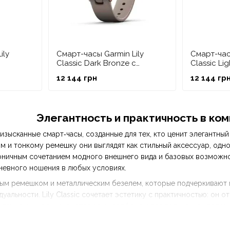
ily
Смарт-часы Garmin Lily
Смарт-час
Classic Dark Bronze с
Classic Li
, серым
бежевым корпусом и
корпусом 
12 144 грн
12 144 гр
ским
ремешком из итальянской
итальянск
кожи
Элегантность и практичность в ко
то изысканные смарт‑часы, созданные для тех, кто ценит элегант
м и тонкому ремешку они выглядят как стильный аксессуар, одн
моничным сочетанием модного внешнего вида и базовых возможно
невного ношения в любых условиях.
м ремешком и металлическим безелем, которые подчеркивают кл
уальности. Lily Classic сочетает эстетику с практичностью: он 
, а также синхронизируется со смартфоном для получения уведо
х, кто хочет иметь на запястье не просто технологичное устройс