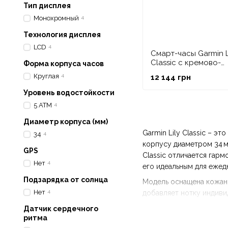
Тип дисплея
Монохромный
4
Технология дисплея
LCD
4
Смарт-часы Garmin L
Classic с кремово-
Форма корпуса часов
золотистым безелем
Круглая
4
12 144 грн
корпусом и итальян
кожаным ремешком
Уровень водостойкости
5 ATM
4
Диаметр корпуса (мм)
Garmin Lily Classic – э
34
4
корпусу диаметром 34 м
GPS
Classic отличается гар
Нет
4
его идеальным для ежед
Подзарядка от солнца
Модель оснащена кожаны
Нет
4
добавляет нотку индивид
сон, шаги и активность
Датчик сердечного
ритма
Эти часы созданы для те