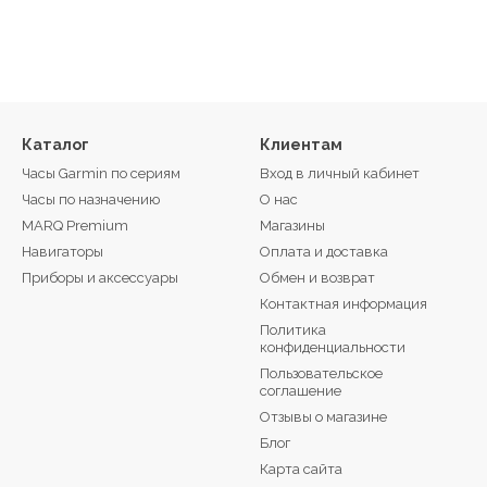
Каталог
Клиентам
Часы Garmin по сериям
Вход в личный кабинет
Часы по назначению
О нас
MARQ Premium
Магазины
Навигаторы
Оплата и доставка
Интуитивный интерфейс и настраивае
Приборы и аксессуары
Обмен и возврат
нащен сенсорным TFT‑дисплеем, который отличается четкой перед
Контактная информация
ых условиях освещения. Его размер составляет около 25,4 × 21,3 
Политика
ста и графики, не перегружая компактный экран.
конфиденциальности
 стеклом Corning® Gorilla® Glass 3, устойчивым к царапинам и 
Пользовательское
соглашение
 сочетании с декоративным узором на поверхности экран выгляд
Отзывы о магазине
остью сенсорный, без физических кнопок, что позволяет управ
Блог
одчеркивает минималистичный дизайн и обеспечивает интуитивно
Карта сайта
.