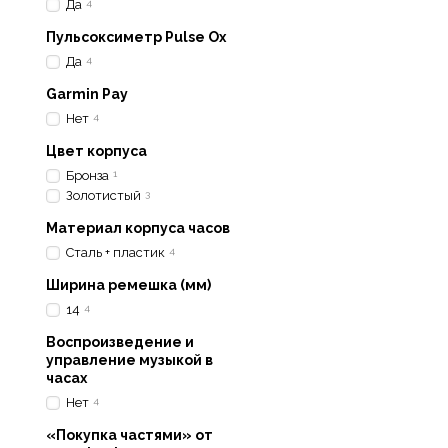
Да
4
любой образ.
Пульсоксиметр Pulse Ox
Да
4
Garmin Lily Classic вы
обеспечивает комфорт д
Garmin Pay
небольшой вес, не созд
Нет
4
Ремешок выполнен из ит
Цвет корпуса
Пользователю доступны 
Бронза
1
Золотистый
3
Дисплей украшен делика
часов ориентирован на 
Материал корпуса часов
использования, а класс
Сталь + пластик
4
повседневных дел.
Ширина ремешка (мм)
Особое внимание уделен
14
4
физических кнопках, а л
внешний вид с комфорто
Воспроизведение и
управление музыкой в
часах
Нет
4
«Покупка частями» от