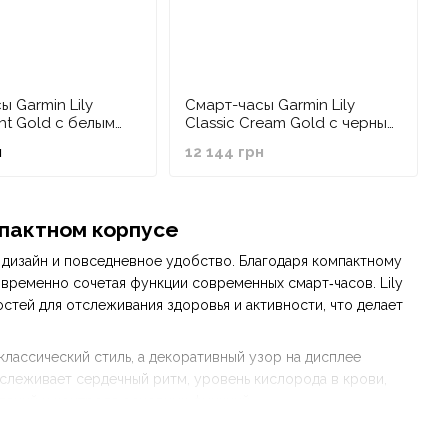
ы Garmin Lily
Смарт-часы Garmin Lily
ght Gold с белым
Classic Cream Gold с черным
и ремешком из
корпусом и ремешком из
н
12 144 грн
ой кожи
итальянской кожи
мпактном корпусе
ный дизайн и повседневное удобство. Благодаря компактному
овременно сочетая функции современных смарт‑часов. Lily
стей для отслеживания здоровья и активности, что делает
ассический стиль, а декоративный узор на дисплее
отслеживает сердечный ритм, уровень кислорода в крови,
млений и контроля основных функций.
тво, а стильный аксессуар, который гармонично дополняет