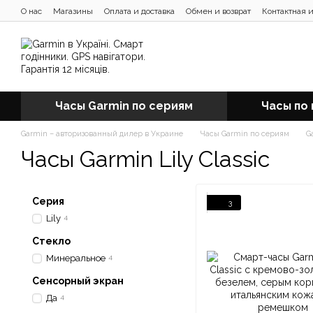
Перейти к основному контенту
О нас
Магазины
Оплата и доставка
Обмен и возврат
Контактная 
Отзывы о магазине
Блог
Часы Garmin по сериям
Часы по
Garmin – авторизованный дилер в Украине
Часы Garmin по сериям
G
Часы Garmin Lily Classic
Серия
3
Lily
4
Стекло
Минеральное
4
Сенсорный экран
Да
4