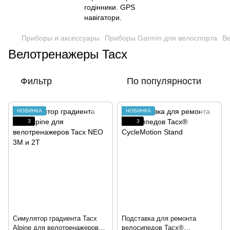
Приборы и аксессуары
Приборы Garmin для велоспорта
В
Велотренажеры Tacx
Фильтр
По популярности
НОВИНКА
НОВИНКА
3
3
Симулятор градиента Tacx
Подставка для ремонта
Alpine для велотренажеров
велосипедов Tacx®