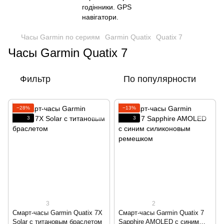
Часы Garmin по сериям
Garmin Quatix
Quatix 7
Часы Garmin Quatix 7
Фильтр
По популярности
−28%
−13%
3
3
3
2
Смарт-часы Garmin Quatix 7X
Смарт-часы Garmin Quatix 7
Solar с титановым браслетом
Sapphire AMOLED с синим