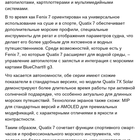
автопилотами, картплоттерами и мультимедийными
системами.
В то время как Fenix 7 ориентирован на универсальное
использование на суше и в спорте, Quatix 7 обеспечивает
дополнительные морские профили, специальные
инструменты для регат и отображения параметров судна, что
делает его более удобным для яхтсменов и водных
путешественников. Среди возможностей, которые есть у
Fenix 7, но которые Quatix 7 расширяет для водной среды, –
управление автопилотом с запястья и интеграция с морскими
картами BlueChart® g3.
Что касается автономности, обе серии имеют схожие
показатели в стандартных версиях, но модели Quatix 7X Solar
демонстрируют более длительное время работы при активной
солнечной подзарядке, что особенно актуально для длинных
морских путешествий. Технологии экранов также схожи: MIP
для стандартных версий и AMOLED для премиальных
модификаций, с характерными отличиями в яркости и
контрастности.
Таким образом, Quatix 7 сочетает функции спортивного смарт-
часов и профессионального морского инструмента, что