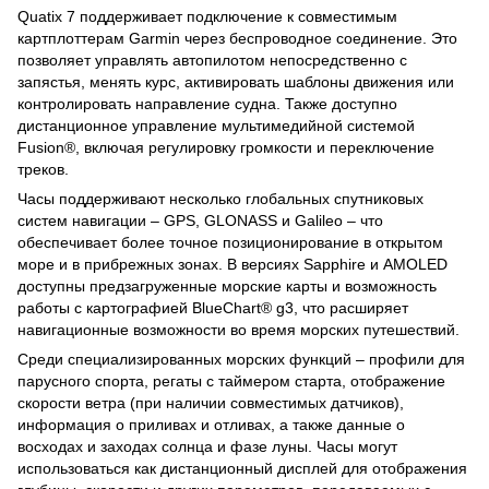
Quatix 7 поддерживает подключение к совместимым
картплоттерам Garmin через беспроводное соединение. Это
позволяет управлять автопилотом непосредственно с
запястья, менять курс, активировать шаблоны движения или
контролировать направление судна. Также доступно
дистанционное управление мультимедийной системой
Fusion®, включая регулировку громкости и переключение
треков.
Часы поддерживают несколько глобальных спутниковых
систем навигации – GPS, GLONASS и Galileo – что
обеспечивает более точное позиционирование в открытом
море и в прибрежных зонах. В версиях Sapphire и AMOLED
доступны предзагруженные морские карты и возможность
работы с картографией BlueChart® g3, что расширяет
навигационные возможности во время морских путешествий.
Среди специализированных морских функций – профили для
парусного спорта, регаты с таймером старта, отображение
скорости ветра (при наличии совместимых датчиков),
информация о приливах и отливах, а также данные о
восходах и заходах солнца и фазе луны. Часы могут
использоваться как дистанционный дисплей для отображения