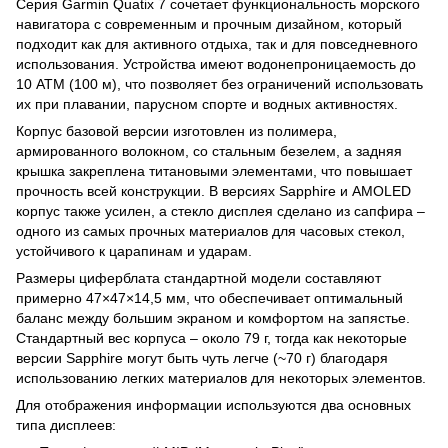
Серия Garmin Quatix 7 сочетает функциональность морского
навигатора с современным и прочным дизайном, который
подходит как для активного отдыха, так и для повседневного
использования. Устройства имеют водонепроницаемость до
10 ATM (100 м), что позволяет без ограничений использовать
их при плавании, парусном спорте и водных активностях.
Корпус базовой версии изготовлен из полимера,
армированного волокном, со стальным безелем, а задняя
крышка закреплена титановыми элементами, что повышает
прочность всей конструкции. В версиях Sapphire и AMOLED
корпус также усилен, а стекло дисплея сделано из сапфира –
одного из самых прочных материалов для часовых стекол,
устойчивого к царапинам и ударам.
Размеры циферблата стандартной модели составляют
примерно 47×47×14,5 мм, что обеспечивает оптимальный
баланс между большим экраном и комфортом на запястье.
Стандартный вес корпуса – около 79 г, тогда как некоторые
версии Sapphire могут быть чуть легче (~70 г) благодаря
использованию легких материалов для некоторых элементов.
Для отображения информации используются два основных
типа дисплеев: