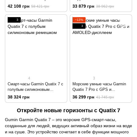
силиконовым ремешком
42 108 грн
33 879 грн
58 421 грн
38 962 грн
3
−13%
3
4
3
Смарт-часы Garmin Quatix 7 с
Морские умные часы Garmin
голубым силиконовым
Quatix 7 Pro с GPS и
ремешком
AMOLED-дисплеем
38 324 грн
36 299 грн
41 745 грн
Откройте новые горизонты с Quatix 7
Gu min Garmin Quatix 7 – это морские GPS‑смарт‑часы,
созданные для людей, ведущих активный образ жизни на воде
и на суше. Это устройство сочетает в себе функции мощного