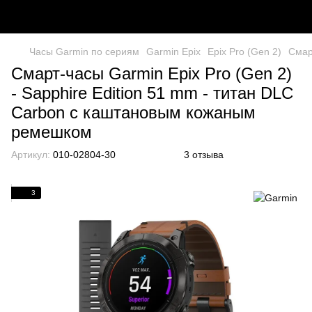
Часы Garmin по сериям
Garmin Epix
Epix Pro (Gen 2)
Смар
Смарт-часы Garmin Epix Pro (Gen 2)
- Sapphire Edition 51 mm - титан DLC
Carbon с каштановым кожаным
ремешком
Артикул:
010-02804-30
3 отзыва
3