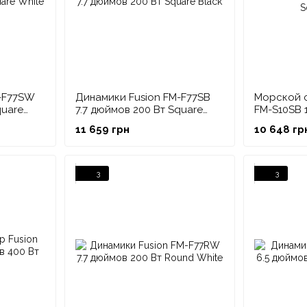
хотя еще совсем недавно она предлагалась и в сег
от своей линейки автомобильной аудиотехники, так 
словам директора, «цена важнее хорошего звука».
M-F77SW
Динамики Fusion FM-F77SB
Морской с
quare
7.7 дюймов 200 Вт Square
FM-S10SB 
Black
Square Bl
11 659 грн
10 648 гр
3
3