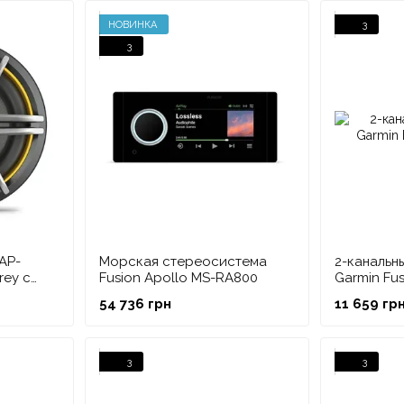
который являлся основателем известного бренда N
НОВИНКА
3
расширения ассортимента продукции и выхода на н
3
AP-
Морская стереосистема
2-канальн
rey с
Fusion Apollo MS-RA800
Garmin Fu
ерый
54 736 грн
11 659 гр
3
3