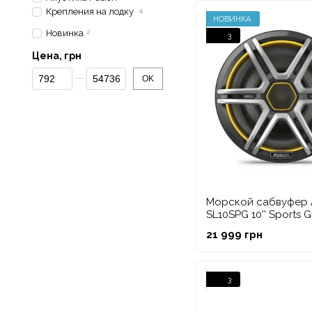
Крепления на лодку
4
НОВИНКА
Новинка
2
3
Цена, грн
От Цена, грн
До Цена, грн
OK
Морской сабвуфер 
SL10SPG 10'' Sports G
LED, спортивный, с
21 999 грн
3