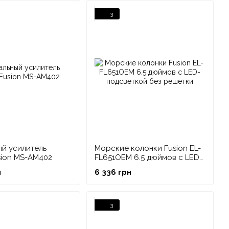
avman, дали компании капитал, необходимый для
3
овые рынки.
ый усилитель
Морские колонки Fusion EL-
sion MS-AM402
FL651OEM 6.5 дюймов с LED-
подсветкой без решетки
н
6 336 грн
3