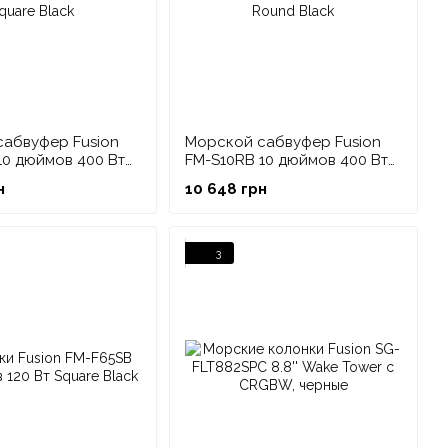
менте автомобильных аудиосистем. Компания отказалась
как этот бизнес стал низкорентабельным, и в нем, по
абвуфер Fusion
Морской сабвуфер Fusion
10 дюймов 400 Вт
FM-S10RB 10 дюймов 400 Вт
ack
Round Black
н
10 648 грн
3