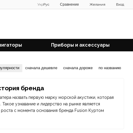
Сравнение
Укр
Рус
Желания
Вход
вигаторы
Приборы и аксессуары
пулярности
сначала дешевле
сначала дороже
по названию
история бренда
атера назвать первую марку морской акустики, которая
n». Такое узнавание и лидерство на рынке является
 роста с момента основания бренда Fusion Куртом
Колин, и в те годы становления они усердно работали,
ого бренда. Инвестиции в 2006 году сэра Питера Мэйра,