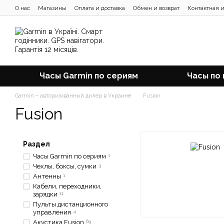
Перейти к основному контенту
О нас
Магазины
Оплата и доставка
Обмен и возврат
Контактная 
Отзывы о магазине
Блог
Часы Garmin по сериям
Часы по
Garmin – авторизованный дилер в Украине
Fusion
Fusion
Раздел
Часы Garmin по сериям
1
Чехлы, боксы, сумки
3
Антенны
1
Кабели, переходники,
зарядки
11
Пульты дистанционного
управления
4
Акустика Fusion
69