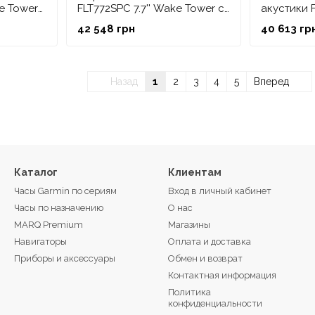
e Tower
FLT772SPC 7.7'' Wake Tower с
акустики F
ые белые
CRGBW, спортивные серые
SG-DA8200
Лучшая пр
42 548 грн
40 613 гр
Какую морскую акустику купить от известной торго
революционную серию морских стереосистем Apoll
цельным стеклянным сенсорным дисплеем.
Назад
1
2
3
4
5
Вперед
Apollo – флагманская морская акустика, цена кото
системой Wi-Fi PartyBus, позволяющей передавать 
необходимости прокладки физических кабелей меж
Каталог
Клиентам
Часы Garmin по сериям
Вход в личный кабинет
Часы по назначению
О нас
MARQ Premium
Магазины
Навигаторы
Оплата и доставка
Приборы и аксессуары
Обмен и возврат
Контактная информация
Политика
конфиденциальности