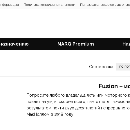
информация
Политика конфиденциальности
Пользовательское соглашение
 назначению
MARQ Premium
На
по по
Сортировка:
Fusion – 
Попросите любого владельца яхты или моторного к
придет на ум, и, скорее всего, вам ответят: «Fusio
результатом почти двух десятилетий непрерывного
МакНоллом в 1998 году.
Вскоре к нему присоединились брат Стюарт и отец 
чтобы создать узнаваемое и уважаемое имя для нов