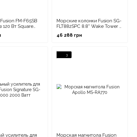
Fusion FM-F65SB
Морские колонки Fusion SG-
в 120 Вт Square
FLT882SPC 8.8'' Wake Tower с
CRGBW, черные
н
46 288 грн
ля экстремальных морских условий
словия для каждой компании, которая хочет оставаться
где превосходное качество и инженерия, которой
3
особо ценятся.
е составляет проблем: многие продукты Fusion по-
й Зеландии. При этом сейчас компания принадлежит
дами в Тайване и другими производствами в Китае.
ие компании были вынуждены пойти на большие и
вой инженерный персонал. Когда экономика стала
нкурентов и с тех пор не оглядывались назад.
ва в исследования и разработки, что является
 менять брендинг других продуктов и не становиться
фия продолжает приносить дивиденды: морские динамики
ый усилитель для
Морская магнитола Fusion
на выставке Hutchwilco Boat Show.