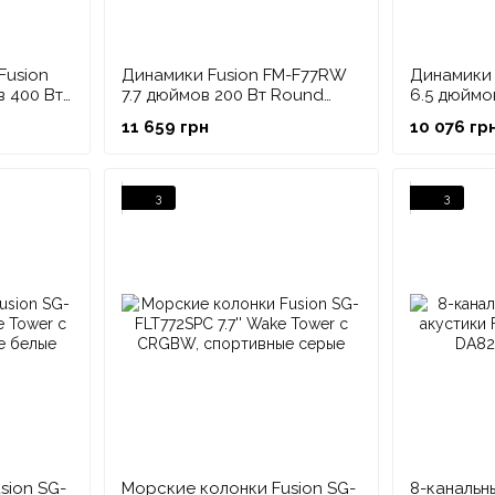
Fusion
Динамики Fusion FM-F77RW
Динамики 
 400 Вт
7.7 дюймов 200 Вт Round
6.5 дюймо
White
Black
11 659 грн
10 076 гр
Акустика Garmin Fusion – д
Неумолимая природа морской среды диктует свои у
«на гребне волны». Это именно тот сектор рынка, 
3
3
славится акустика морская Гармин, крайне важны и 
Сегодня качественную морскую акустику заказать н
прежнему разрабатываются и производятся в Ново
американской мегакорпорации Гармин с тремя заво
Во время мирового кризиса 2008 года, когда мног
болезненные сокращения, Fusion сохранила весь с
восстанавливаться, они уже были впереди многих ко
Компания по-прежнему вкладывает огромные средст
продолжением принятого ранее решения никогда не
одной из многих «похожих» компаний. Эта филосо
sion SG-
Морские колонки Fusion SG-
8-канальн
Fusion получили награду за инновационные решения 