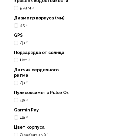
Уровень водостойкости
Модель ориентирована н
5 ATM
2
тех, кто только начина
Диаметр корпуса (мм)
влюбленных в высоту.
45
2
Особенностью
модифик
GPS
взаимодействие с прибо
Да
2
управления штурвалом 
технологические процес
Подзарядка от солнца
Нет
2
Датчик сердечного
ритма
Да
2
Пульсоксиметр Pulse Ox
Да
2
Garmin Pay
Да
2
Цвет корпуса
Серебристый
1