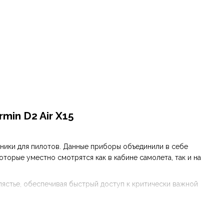
in D2 Air X15
ники для пилотов. Данные приборы объединили в себе
торые уместно смотрятся как в кабине самолета, так и на
ястье, обеспечивая быстрый доступ к критически важной
оров были громоздкими и сложными в управлении, однако
енты в элегантный корпус.