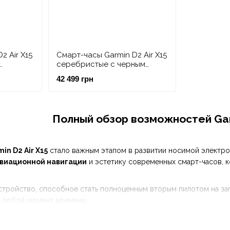
2 Air X15
Смарт-часы Garmin D2 Air X15
серебристые с черным
шком
силиконовым ремешком
42 499 грн
Полный обзор возможностей Garm
in D2 Air X15
стало важным этапом в развитии носимой электро
виационной навигации
и эстетику современных смарт-часов, ко
стройство, способное стать полноценным вторым пилотом на зап
 любой момент времени.
ясняется её универсальностью. Традиционно приборы для авиат
ть огромную базу данных аэродромов и навигационные инструм