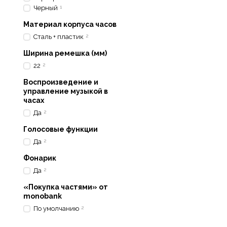
Черный
1
Материал корпуса часов
Сталь + пластик
2
Ширина ремешка (мм)
22
2
Воспроизведение и
управление музыкой в
часах
Да
2
Голосовые функции
Да
2
Фонарик
Внешний вид приборов г
внимание каждой детали
Да
2
Технологичный ди
«Покупка частями» от
monobank
Центральное место в к
По умолчанию
2
заключается в исключит
лучами, которые часто 