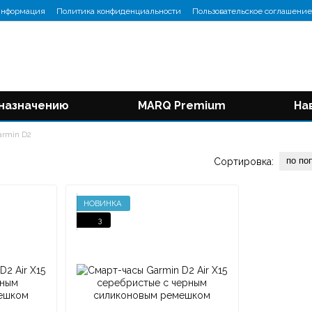
информация
Политика конфиденциальности
Пользовательское соглашение
 назначению
MARQ Premium
На
armin D2
по по
Сортировка:
НОВИНКА
3