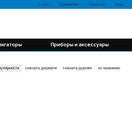
Сравнение
Укр
Рус
Желания
Вход
вигаторы
Приборы и аксессуары
пулярности
сначала дешевле
сначала дороже
по названию