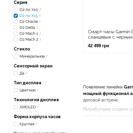
Серия
D2 Air X10
2
D2 Air X15
2
D2 Charlie
1
D2 Delta
3
Смарт-часы Garmin D
D2 Mach 1
3
сланцевые с черным
D2 Mach 2
3
силиконовым реме
42 499 грн
Стекло
Минеральное
2
Сенсорный экран
Да
2
Тип дисплея
Появление линейки
Garm
Цветной
2
мощный функционал а
Технология дисплея
деловой встрече.
AMOLED
2
Разработчики создали у
полетной информации в
Форма корпуса часов
Круглая
2
Популярность серии объ
инженеры смогли умести