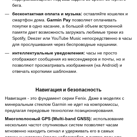
бега.
бесконтактная оплата и музыка:
оставляйте кошелек и
смартфон дома.
Garmin Pay
позволяет оплачивать
покупки в одно касание, а большой объем встроенной
памяти дает возможность загружать любимые треки из
Spotify, Deezer или YouTube Music непосредственно в часы
для прослушивания через беспроводные наушники.
интеллектуальные уведомления:
часы не просто
отображают сообщения из мессенджеров и почты, но и
позволяют просматривать изображения (на Android) и
отвечать короткими шаблонами.
Навигация и безопасность
Навигация - это фундамент серии Fenix. Даже в моделях с
минеральным стеклом Garmin не идет на компромиссы,
предлагая передовые технологии позиционирования.
Многополосный GPS (Multi-band GNSS):
использование
нескольких частот спутниковых систем позволяет часам
мгновенно находить сигнал и удерживать его в самых
сложных условиях (среди небоскребов, в густом лесу или