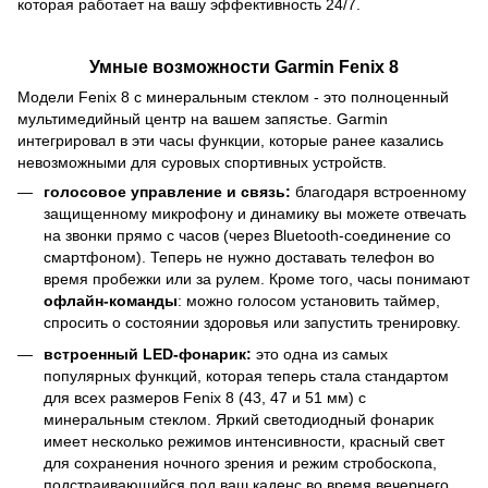
которая работает на вашу эффективность 24/7.
Умные возможности Garmin Fenix 8
Модели Fenix 8 с минеральным стеклом - это полноценный
мультимедийный центр на вашем запястье. Garmin
интегрировал в эти часы функции, которые ранее казались
невозможными для суровых спортивных устройств.
голосовое управление и связь:
благодаря встроенному
защищенному микрофону и динамику вы можете отвечать
на звонки прямо с часов (через Bluetooth-соединение со
смартфоном). Теперь не нужно доставать телефон во
время пробежки или за рулем. Кроме того, часы понимают
офлайн-команды
: можно голосом установить таймер,
спросить о состоянии здоровья или запустить тренировку.
встроенный LED-фонарик:
это одна из самых
популярных функций, которая теперь стала стандартом
для всех размеров Fenix 8 (43, 47 и 51 мм) с
минеральным стеклом. Яркий светодиодный фонарик
имеет несколько режимов интенсивности, красный свет
для сохранения ночного зрения и режим стробоскопа,
подстраивающийся под ваш каденс во время вечернего