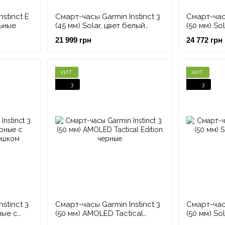
stinct E
Смарт-часы Garmin Instinct 3
Смарт-часы
ьные
(45 мм) Solar, цвет белый
(50 мм) So
камень с ремешком
камень с 
21 999 грн
24 772 грн
Whitestone/Bolt Blue
ремешком
ХИТ
ХИТ
3
3
stinct 3
Смарт-часы Garmin Instinct 3
Смарт-часы
ные с
(50 мм) AMOLED Tactical
(50 мм) Sol
ком
Edition черные
черные