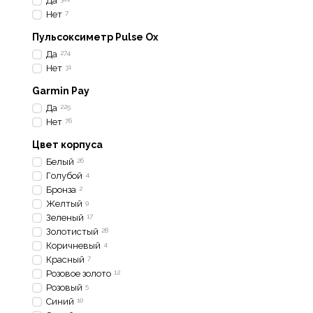
Да
Нет
7
Пульсоксиметр Pulse Ox
Да
274
Нет
31
Garmin Pay
Да
225
Нет
76
Цвет корпуса
Белый
26
Голубой
4
Бронза
2
Желтый
9
Зеленый
17
Золотистый
28
Коричневый
4
Красный
7
Розовое золото
12
Розовый
5
Синий
10