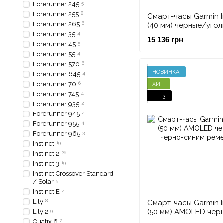
Forerunner 245
5
Forerunner 255
8
Смарт-часы Garmin In
Forerunner 265
6
(40 мм) черные/угол
Forerunner 35
4
15 136 грн
Forerunner 45
5
Forerunner 55
4
Forerunner 570
6
НОВИНКА
Forerunner 645
4
Forerunner 70
6
ХИТ
Forerunner 745
4
3
Forerunner 935
2
Forerunner 945
2
Forerunner 955
4
Forerunner 965
3
Instinct
19
Instinct 2
26
Instinct 3
19
Instinct Crossover Standard
/ Solar
5
Instinct E
4
Lily
8
Смарт-часы Garmin In
(50 мм) AMOLED чер
Lily 2
9
черно-синим ремеш
Quatix 6
2