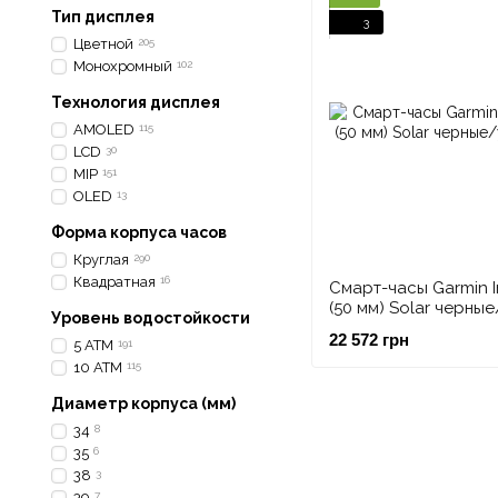
Тип дисплея
3
Цветной
205
Монохромный
102
Технология дисплея
AMOLED
115
LCD
30
MIP
151
OLED
13
Форма корпуса часов
Круглая
290
Квадратная
16
Смарт-часы Garmin In
(50 мм) Solar черные
Уровень водостойкости
угольные
22 572 грн
5 ATM
191
10 АТМ
115
Диаметр корпуса (мм)
34
8
35
6
38
3
39
7