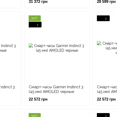
31 372 грн
28 599 грн
ХИТ
3
3
stinct 3
Смарт-часы Garmin Instinct 3
Смарт-часы
(45 мм) AMOLED черные
(45 мм) A
неотропи
22 572 грн
22 572 грн
ХИТ
3