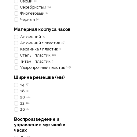
Серый
45
Серебристый
34
Фиолетовый
10
Черный
94
Материал корпуса часов
Алюминий
19
Алюминий + пластик
37
Керамика + пластик
3
Сталь + пластик
119
Титан + пластик
5
Ударопрочный пластик
125
Ширина ремешка (мм)
14
17
18
33
20
121
22
111
26
27
Воспроизведение и
управление музыкой в
часах