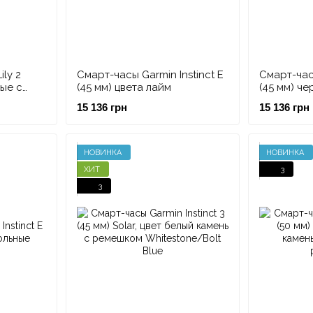
ly 2
Смарт-часы Garmin Instinct E
Смарт-часы
ые с
(45 мм) цвета лайм
(45 мм) ч
ым
15 136 грн
15 136 грн
НОВИНКА
НОВИНКА
ХИТ
3
3