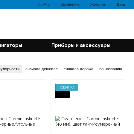
Сравнение
Укр
Рус
Желания
Вход
вигаторы
Приборы и аксессуары
пулярности
сначала дешевле
сначала дороже
по названию
НОВИНКА
3