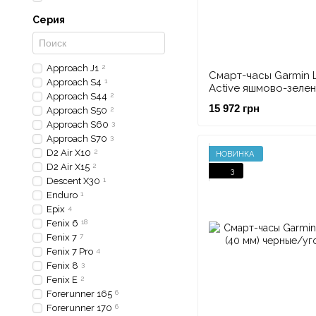
Серия
Approach J1
2
Смарт-часы Garmin Li
Approach S4
1
Active яшмово-зелен
Approach S44
2
зеленым силиконов
15 972 грн
Approach S50
2
ремешком
Approach S60
3
Approach S70
3
D2 Air X10
2
НОВИНКА
D2 Air X15
2
3
Descent X30
1
Enduro
1
Epix
4
Fenix 6
18
Fenix 7
7
Fenix 7 Pro
4
Fenix 8
3
Fenix E
2
Forerunner 165
6
Forerunner 170
6