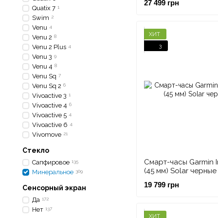
27 499 грн
Quatix 7
1
Swim
2
Venu
4
ХИТ
Venu 2
8
3
Venu 2 Plus
4
Venu 3
9
Venu 4
8
Venu Sq
7
Venu Sq 2
6
Vivoactive 3
1
Vivoactive 4
6
Vivoactive 5
4
Vivoactive 6
4
Vivomove
21
Стекло
Смарт-часы Garmin In
Сапфировое
135
(45 мм) Solar черные
Минеральное
309
19 799 грн
Сенсорный экран
Да
172
Нет
137
ХИТ