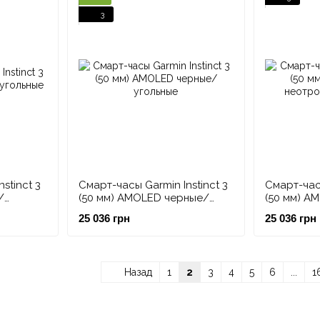
3
stinct 3
Смарт-часы Garmin Instinct 3
Смарт-часы
/
(50 мм) AMOLED черные/
(50 мм) A
угольные
неотропи
25 036 грн
25 036 грн
Назад
1
2
3
4
5
6
...
1