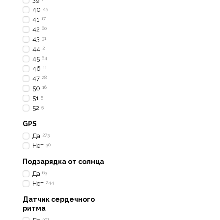
40
45
41
17
42
60
43
31
44
2
45
64
46
11
47
28
50
16
51
5
52
5
GPS
Да
273
Нет
30
Подзарядка от солнца
Да
63
Нет
244
Датчик сердечного
ритма
301