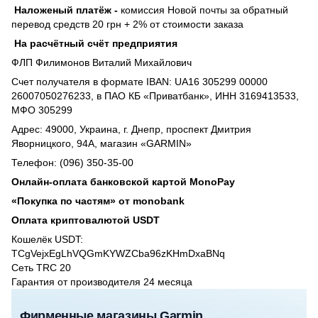
Наложеный платёж
-
комиссия
Новой почты за обратный
перевод средств 20 грн + 2% от стоимости заказа
На расчётный счёт предприятия
ФЛП Филимонов Виталий Михайлович
Счет получателя в формате IBAN: UA16 305299 00000
26007050276233, в ПАО КБ «Приватбанк», ИНН 3169413533,
МФО 305299
Адрес: 49000, Украина, г. Днепр, проспект Дмитрия
Яворницкого, 94А, магазин «GARMIN»
Телефон: (096) 350-35-00
Онлайн-оплата банковской картой MonoPay
«Покупка по частям» от monobank
Оплата криптовалютой USDT
Кошелёк USDT:
TCgVejxEgLhVQGmKYWZCba96zKHmDxaBNq
Сеть TRC 20
Гарантия от производителя 24 месяцa
Фирменные магазины Garmin