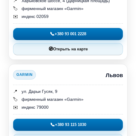
📍
Харьковское шоссе, 4 (Дарницкая площадь)
🏷️
фирменный магазин «Garmin»
✉️
индекс 02059
📞
+380 93 001 2228
🧭
Открыть на карте
Львов
GARMIN
📍
ул. Дарьи Гусяк, 9
🏷️
фирменный магазин «Garmin»
✉️
индекс 79000
📞
+380 93 115 1030