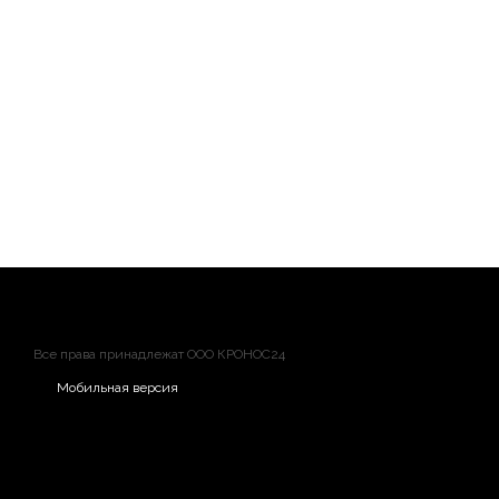
Все права принадлежат ООО КРОНОС24
Мобильная версия
СИСТЕМА ИЗБЕЖАНИЯ СТОЛКНОВЕНИЙ
Этот радар обеспечивает обзор на
360 градусов
каждую се
отрасли функции вращения со скоростью
20-24 оборотов
в