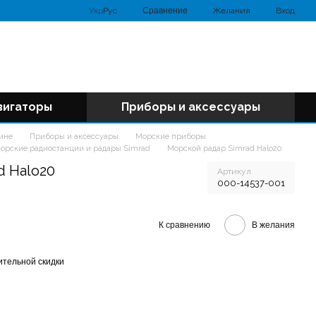
Сравнение
Укр
Рус
Желания
Вход
вигаторы
Приборы и аксессуары
аине
Приборы и аксессуары
Морские приборы
орские радиостанции и радары Simrad
Морской радар Simrad Halo20
d Halo20
Артикул
000-14537-001
К сравнению
В желания
тельной скидки