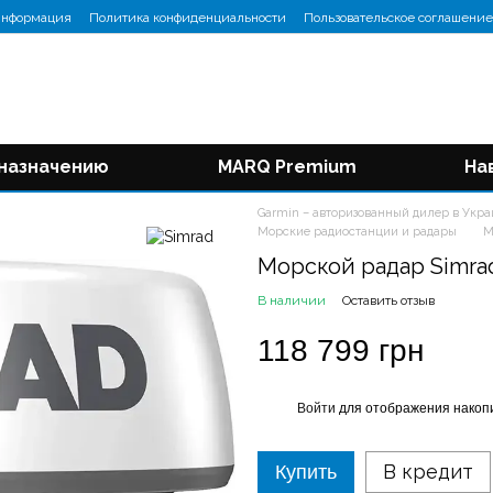
информация
Политика конфиденциальности
Пользовательское соглашение
 назначению
MARQ Premium
На
Garmin – авторизованный дилер в Укр
Морские радиостанции и радары
М
Морской радар Simra
В наличии
Оставить отзыв
118 799 грн
Войти
для отображения накопи
%
В кредит
Купить