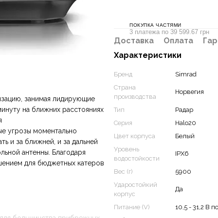
ПОКУПКА ЧАСТЯМИ
3 платежа по 39 599.67 грн
Доставка
Оплата
Гар
Характеристики
Бренд
Simrad
Страна
Норвегия
производства
изацию, занимая лидирующие
минуту на ближних расстояниях
Тип
Радар
я
Серия
Halo20
ые угрозы моментально
Цвет корпуса
Белый
 и за ближней, и за дальней
Уровень
льной антенны. Благодаря
IPX6
водостойкости
шением для бюджетных катеров
Вес (г)
5900
Ударостойкий
Да
корпус
Питание (V)
10,5 - 31,2 В 