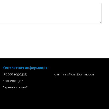
Контактная информация
+380631090325
garminnofficial@gmail.com
800-200-506
Перезвонить вам?