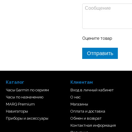
Оцените товар
Отправить
Каталог
Клиентам
Часы Garmin по сериям
Вход в личный кабинет
Часы по назначению
О нас
MARQ Premium
Магазины
Навигаторы
Оплата и доставка
Приборы и аксессуары
Обмен и возврат
кунду благодаря уникальной в
Контактная информация
 минуту. Эти ультрабыстрые