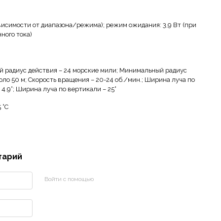
ависимости от диапазона/режима); режим ожидания: 3,9 Вт (при
нного тока)
 радиус действия – 24 морские мили; Минимальный радиус
оло 50 м; Скорость вращения – 20-24 об./мин.; Ширина луча по
 4.9°; Ширина луча по вертикали – 25°
5 °C
тарий
Войти с помощью