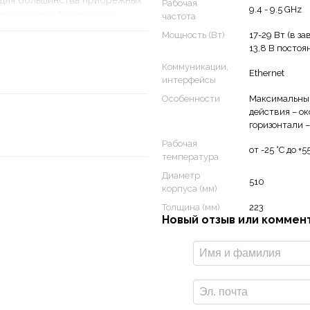
 для большинства прибрежных
Рабочая
9.4 - 9.5 GHz
тенну, что обеспечивает
частота
 дистанциях. Двойной
Мощность (Вт)
17-29 Вт (в з
ь две зоны расстояний, следя
13,8 В постоя
отенциальными угрозами
Коммуникации,
Ethernet
 непревзойденное обнаружение
интерфейсы
нтирует повышенное
Особенности
Максимальный
действия – ок
горизонтали –
Рабочая
от -25 °C до +5
температура
Диаметр
510
корпуса (мм)
Толщина (мм)
223
Новый отзыв или коммен