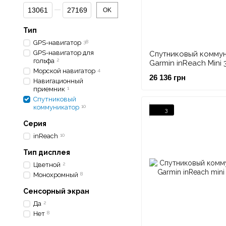
От Цена, грн
До Цена, грн
OK
Тип
GPS-навигатор
38
GPS-навигатор для
Спутниковый комму
гольфа
2
Garmin inReach Mini 3
Морской навигатор
4
функцией отправки 
26 136 грн
голосовых сообщен
Навигационный
приемник
1
Спутниковый
коммуникатор
10
3
Серия
inReach
10
Тип дисплея
Цветной
2
Монохромный
8
Сенсорный экран
Да
2
Нет
8