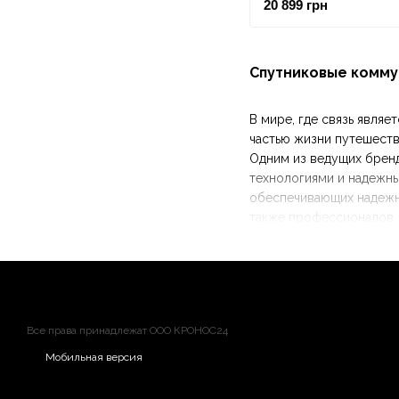
20 899 грн
время плавания
Спутниковые комму
В мире, где связь явля
частью жизни путешеств
Одним из ведущих бренд
технологиями и надежны
обеспечивающих надежну
также профессионалов,
Все права принадлежат ООО КРОНОС24
Мобильная версия