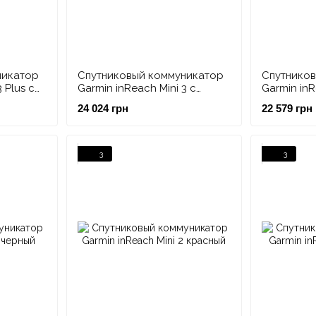
никатор
Спутниковый коммуникатор
Спутнико
 Plus с
Garmin inReach Mini 3 с
Garmin inR
фото и
сенсорным экраном
Bundle кр
24 024 грн
22 579 грн
ий
3
3