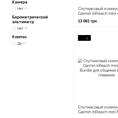
Камера
Спутниковый комму
Нет
10
Garmin inReach mini
Барометрический
13 061 грн
альтиметр
Нет
10
Компас
3
Да
10
Спутниковый комму
Garmin inReach mini 
Bundle для общения