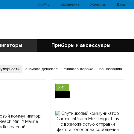
Сравнение
Укр
Рус
Желания
Вход
вигаторы
Приборы и аксессуары
пулярности
сначала дешевле
сначала дороже
по названию
ХИТ
3