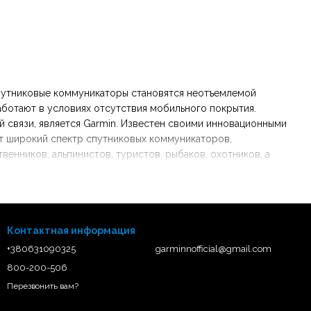
 спутниковые коммуникаторы становятся неотъемлемой
ботают в условиях отсутствия мобильного покрытия.
 связи, является Garmin. Известен своими инновационными
ет широкий спектр спутниковых коммуникаторов,
енников, альпинистов, туристов, рыбаков, охотников, а
Контактная информация
+380631090325
garminnofficial@gmail.com
800-200-506
Перезвонить вам?