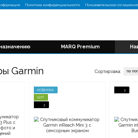
информация
Политика конфиденциальности
Пользовательское соглашение
 назначению
MARQ Premium
На
ры Garmin
по по
Сортировка:
НОВИНКА
3
ХИТ
3