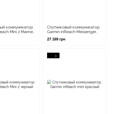
вый коммуникатор
Спутниковый коммуникатор
each Mini 2 Marine
Garmin inReach Messenger
асный
Plus с возможностью
27 169 грн
отправки фото и голосовых
сообщений
3