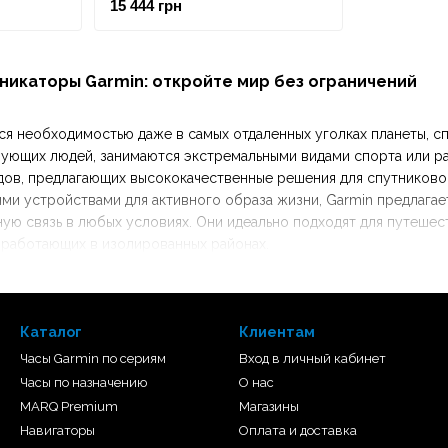
15 444 грн
никаторы Garmin: откройте мир без ограничений
ется необходимостью даже в самых отдаленных уголках планеты,
ующих людей, занимаются экстремальными видами спорта или ра
ов, предлагающих высококачественные решения для спутниковой
ми устройствами для активного образа жизни, Garmin предлага
ю связь в любых условиях. Они идеально подходят для путешеств
 работающих в изолированных районах.
Каталог
Клиентам
Часы Garmin по сериям
Вход в личный кабинет
Часы по назначению
О нас
MARQ Premium
Магазины
Навигаторы
Оплата и доставка