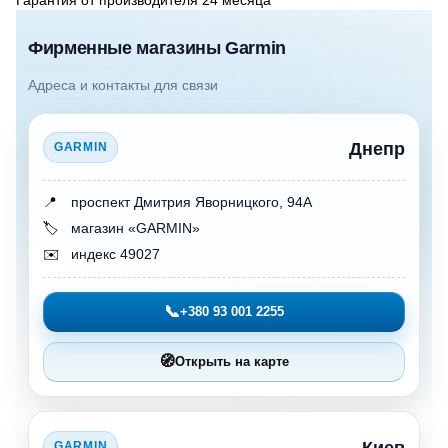
Гарантия от производителя 24 месяцa
Фирменные магазины Garmin
Адреса и контакты для связи
Днепр
GARMIN
📍
проспект Дмитрия Яворницкого, 94А
🏷️
магазин «GARMIN»
✉️
индекс 49027
📞
+380 93 001 2255
🧭
Открыть на карте
GARMIN