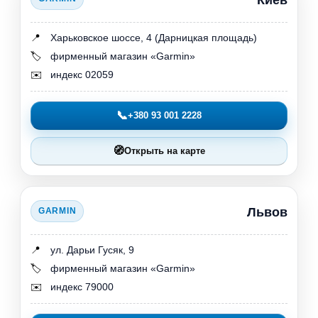
Киев
📍
Харьковское шоссе, 4 (Дарницкая площадь)
🏷️
фирменный магазин «Garmin»
✉️
индекс 02059
📞
+380 93 001 2228
🧭
Открыть на карте
Львов
GARMIN
📍
ул. Дарьи Гусяк, 9
🏷️
фирменный магазин «Garmin»
✉️
индекс 79000