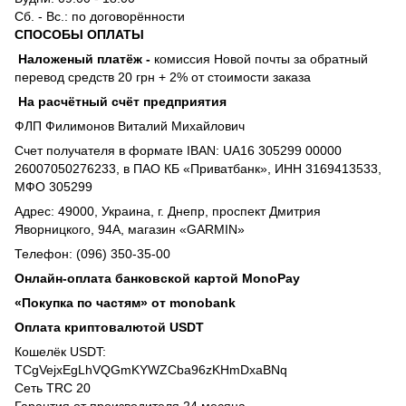
Сб. - Вс.: по договорённости
СПОСОБЫ ОПЛАТЫ
Наложеный платёж
-
комиссия
Новой почты за обратный
перевод средств 20 грн + 2% от стоимости заказа
На расчётный счёт предприятия
ФЛП Филимонов Виталий Михайлович
Счет получателя в формате IBAN: UA16 305299 00000
26007050276233, в ПАО КБ «Приватбанк», ИНН 3169413533,
МФО 305299
Адрес: 49000, Украина, г. Днепр, проспект Дмитрия
Яворницкого, 94А, магазин «GARMIN»
Телефон: (096) 350-35-00
Онлайн-оплата банковской картой MonoPay
«Покупка по частям» от monobank
Оплата криптовалютой USDT
Кошелёк USDT:
TCgVejxEgLhVQGmKYWZCba96zKHmDxaBNq
Сеть TRC 20