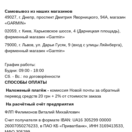
Самовывоз из наших магазинов
49027, г. Днепр, проспект Дмитрия Яворницкого, 94А, магазин
«GARMIN»
02059, г. Киев, Харьковское шоссе, 4 (Дарницкая площадь),
фирменный магазин «Garmin»
79000, г. Львов, ул. Дарьи Гусяк, 9 (вход с улицы Ляйнберга),
фирменный магазин «Garmin»
График работы:
Будни: 09:00 - 18:00
Сб. - Вс.: по договорённости
СПОСОБЫ ОПЛАТЫ
Наложеный платёж
-
комиссия
Новой почты за обратный
перевод средств 20 грн + 2% от стоимости заказа
На расчётный счёт предприятия
ФЛП Филимонов Виталий Михайлович
Счет получателя в формате IBAN: UA16 305299 00000
26007050276233, в ПАО КБ «Приватбанк», ИНН 3169413533,
МФО 305299