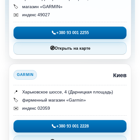
🏷️
магазин «GARMIN»
✉️
индекс 49027
📞
+380 93 001 2255
🧭
Открыть на карте
Киев
GARMIN
📍
Харьковское шоссе, 4 (Дарницкая площадь)
🏷️
фирменный магазин «Garmin»
✉️
индекс 02059
📞
+380 93 001 2228