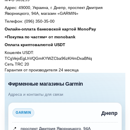
Адрес: 49000, Украина, г. Днепр, проспект Дмитрия
Яворницкого, 94А, магазин «GARMIN»
Телефон: (096) 350-35-00
Онлайн-оплата банковской картой MonoPay
«Покупка по частям» от monobank
Оплата криптовалютой USDT
Кошелёк USDT:
TCgVejxEgLhVQGmKYWZCba96zKHmDxaBNq
Сеть TRC 20
Гарантия от производителя 24 месяцa
Фирменные магазины Garmin
Адреса и контакты для связи
Днепр
GARMIN
📍
проспект Дмитрия Яворницкого, 94А