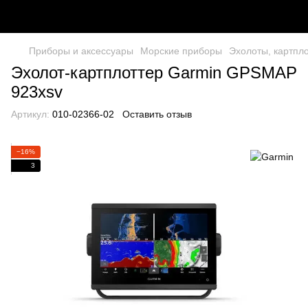
Приборы и аксессуары
Морские приборы
Эхолоты, картпл
Эхолот-картплоттер Garmin GPSMAP
923xsv
Артикул:
010-02366-02
Оставить отзыв
−16%
3