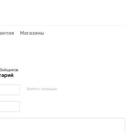
антия
Магазины
обойщиков
тарий
Войти с помощью