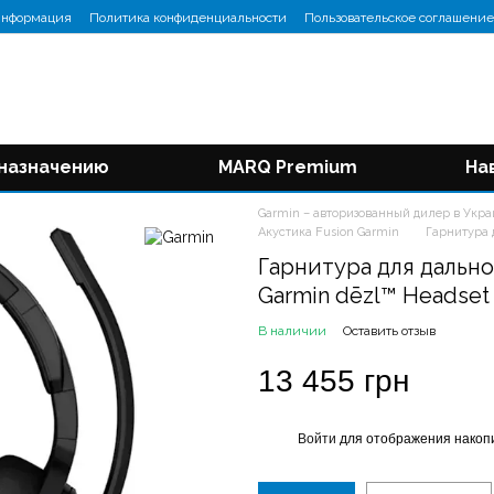
информация
Политика конфиденциальности
Пользовательское соглашение
 назначению
MARQ Premium
На
Garmin – авторизованный дилер в Укр
Акустика Fusion Garmin
Гарнитура 
Гарнитура для дальн
Garmin dēzl™ Headset
В наличии
Оставить отзыв
13 455 грн
Войти
для отображения накопи
%