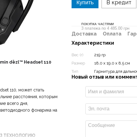
В кредит
Купить
ПОКУПКА ЧАСТЯМИ
3 платежа по 4 485.00 грн
Доставка
Оплата
Гар
Характеристики
Вес (г)
219 гр
min dēzl™ Headset 110
Размер
18,0 x 19,0 x 8,5 см
Тип
Гарнитура для дальн
Новый отзыв или коммен
set 110, может стать
льние расстояния, которым
ие всего дня,
светодиодного фонарика на
ЕЗ ТЕХНОЛОГИЮ