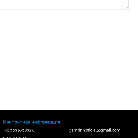
Контактная информация
+380631090325
garminnofficial@gmail.com