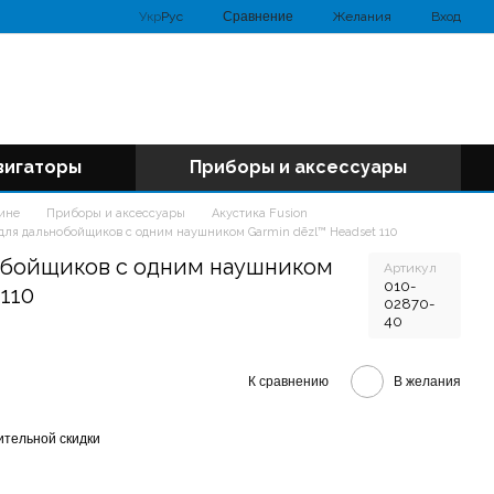
Сравнение
Укр
Рус
Желания
Вход
вигаторы
Приборы и аксессуары
аине
Приборы и аксессуары
Акустика Fusion
для дальнобойщиков с одним наушником Garmin dēzl™ Headset 110
обойщиков с одним наушником
Артикул
010-
 110
02870-
40
К сравнению
В желания
тельной скидки