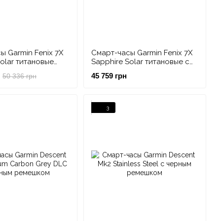
ы Garmin Fenix 7X
Смарт-часы Garmin Fenix 7X
Solar титановые
Sapphire Solar титановые с
 синий минерал с
каштановым кожаным
45 759 грн
50 336 грн
мешком
ремешком
3