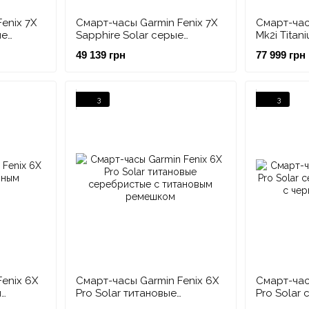
enix 7X
Смарт-часы Garmin Fenix 7X
Смарт-час
ые
Sapphire Solar серые
Mk2i Titan
рным
титановые карбон DLC с
DLC с че
49 139 грн
77 999 грн
титановым ремешком
3
3
enix 6X
Смарт-часы Garmin Fenix 6X
Смарт-час
м
Pro Solar титановые
Pro Solar
серебристые с титановым
DLC с че