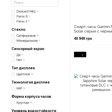
Descent Mk2
4
Fenix 6
5
Fenix 7
6
Смарт-часы Garmin F
Стекло
Solar серые с черны
ремешком
Сапфировое
10
40 949 грн
Минеральное
5
Сенсорный экран
3
Да
6
Нет
9
Тип дисплея
Цветной
15
Технология дисплея
MIP
15
Форма корпуса часов
Круглая
15
Уровень водостойкости