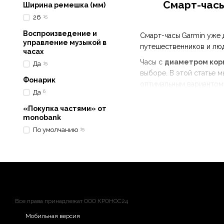
Смарт-часы
Ширина ремешка (мм)
26
15
Воспроизведение и
Смарт-часы
Garmin уже 
управление музыкой в
путешественников и люд
часах
Часы с
диаметром корп
Да
15
выборе. В этой статье 
Фонарик
оптимальным вариантом
Да
6
«Покупка частями» от
monobank
По умолчанию
15
Все права принадлежат ООО КРОНОС24
Мобильная версия