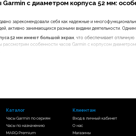
 Garmin с диаметром корпуса 52 мм: особ
давно зарекомендовали себя как надежные и многофункциональн
ей, активно занимающихся разными видами деятельности. Одним 
уса 52 мм имеют большой экран
, что обеспечивает отличную
мы рассмотрим особенности часов Garmin с корпусом диаметром 
.
Каталог
Клиентам
Часы Garmin по сериям
Вход в личный кабинет
Часы по назначению
О нас
MARQ Premium
Магазины