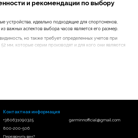
енности и рекомендации по выбору
ые устройства, идеально подходящие для спортсменов,
из важных аспектов выбора часов является его размер.
 видимость, но также требует определенных учетов при
52 мм, которые серии производят и для кого они являются
Контактная информация
+380631090325
garminnofficial@gmail.com
800-200-506
Перезвонить вам?