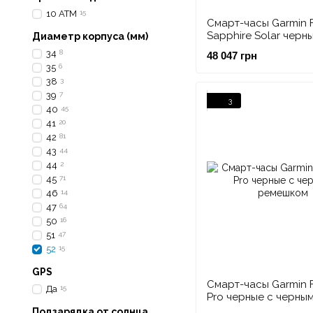
10 АТМ
15
Смарт-часы Garmin F
Sapphire Solar черн
Диаметр корпуса (мм)
титановые DLC с че
34
8
48 047 грн
ремешком
35
6
38
3
39
7
3
40
45
41
20
42
81
43
44
44
2
45
71
46
14
47
64
50
16
51
47
52
15
GPS
Смарт-часы Garmin F
Да
15
Pro черные с черны
ремешком
Подзарядка от солнца