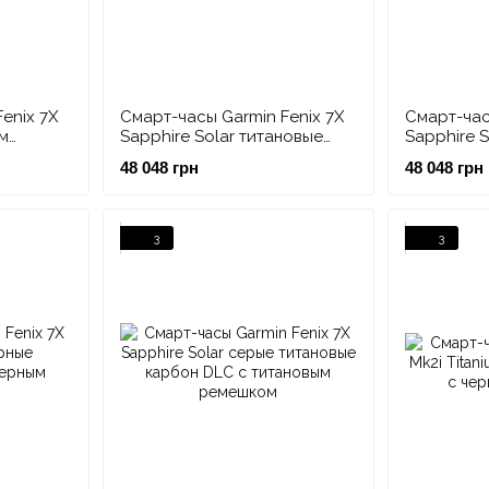
enix 7X
Смарт-часы Garmin Fenix 7X
Смарт-час
м
Sapphire Solar титановые
Sapphire 
DLC серый карбон с черным
DLC цвета
48 048 грн
48 048 грн
ремешком
белым ре
3
3