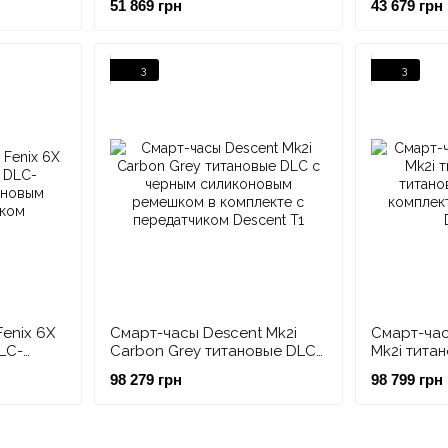
51 869 грн
43 679 грн
ремешком
3
3
enix 6X
Смарт-часы Descent Mk2i
Смарт-час
LC-
Carbon Grey титановые DLC
Mk2i тита
новым
с черным силиконовым
титановым
98 279 грн
98 799 грн
ремешком в комплекте с
комплекте
передатчиком Descent T1
Descent T1