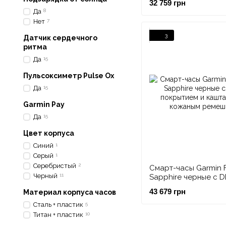
32 759 грн
Да
8
Нет
7
3
Датчик сердечного
ритма
Да
15
Пульсоксиметр Pulse Ox
Да
15
Garmin Pay
Да
15
Цвет корпуса
Синий
1
Серый
1
Серебристый
2
Смарт-часы Garmin F
Черный
11
Sapphire черные с D
покрытием и кашта
43 679 грн
Материал корпуса часов
кожаным ремешком
Сталь + пластик
5
Титан + пластик
10