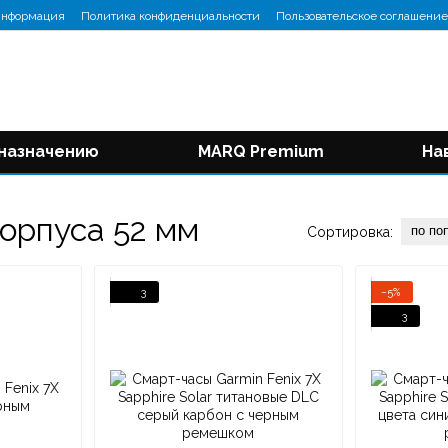
информация
Политика конфиденциальности
Пользовательское соглашение
 назначению
MARQ Premium
На
орпуса 52 мм
по по
Сортировка:
3
−5%
3