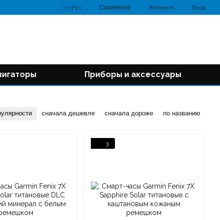
Сравнение
Укр
Рус
Желания
Вход
вигаторы
Приборы и аксессуары
пулярности
сначала дешевле
сначала дороже
по названию
3