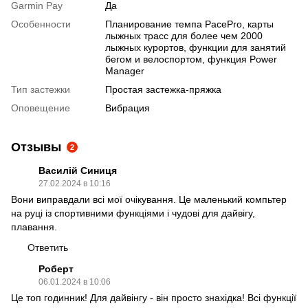
Garmin Pay
Да
Особенности
Планирование темпа PacePro, карты
лыжных трасс для более чем 2000
лыжных курортов, функции для занятий
бегом и велоспортом, функция Power
Manager
Тип застежки
Простая застежка-пряжка
Оповещение
Вибрация
Отзывы
2
Василій Синиця
27.02.2024 в 10:16
Вони виправдали всі мої очікування. Це маленький компьтер
на руці із спортивними функціями і чудові для дайвігу,
плавання.
Ответить
Роберт
06.01.2024 в 10:06
Це топ годинник! Для дайвінгу - він просто знахідка! Всі функції