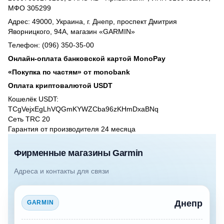
МФО 305299
Адрес: 49000, Украина, г. Днепр, проспект Дмитрия
Яворницкого, 94А, магазин «GARMIN»
Телефон: (096) 350-35-00
Онлайн-оплата банковской картой MonoPay
«Покупка по частям» от monobank
Оплата криптовалютой USDT
Кошелёк USDT:
TCgVejxEgLhVQGmKYWZCba96zKHmDxaBNq
Сеть TRC 20
Гарантия от производителя 24 месяцa
Фирменные магазины Garmin
Адреса и контакты для связи
Днепр
GARMIN