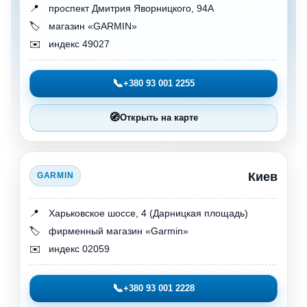
📍
проспект Дмитрия Яворницкого, 94А
🏷️
магазин «GARMIN»
✉️
индекс 49027
📞
+380 93 001 2255
🧭
Открыть на карте
Киев
GARMIN
📍
Харьковское шоссе, 4 (Дарницкая площадь)
🏷️
фирменный магазин «Garmin»
✉️
индекс 02059
📞
+380 93 001 2228