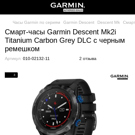
Часы Garmin по сериям
Garmin Descent
Descent Mk
Смарт
Смарт-часы Garmin Descent Mk2i
Titanium Carbon Grey DLC с черным
ремешком
Артикул:
010-02132-11
2 отзыва
3