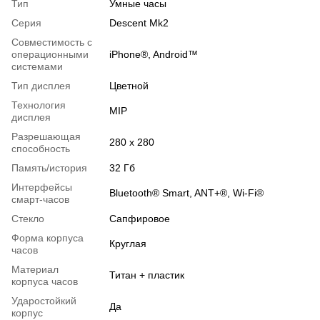
Тип
Умные часы
Серия
Descent Mk2
Совместимость с
операционными
iPhone®, Android™
системами
Тип дисплея
Цветной
Технология
MIP
дисплея
Разрешающая
280 x 280
способность
Память/история
32 Гб
Интерфейсы
Bluetooth® Smart, ANT+®, Wi-Fi®
смарт-часов
Стекло
Сапфировое
Форма корпуса
Круглая
часов
Материал
Титан + пластик
корпуса часов
Ударостойкий
Да
корпус