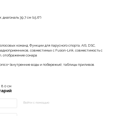
м; диагональ 39.7 см (15.6")
олосовых команд, Функции для парусного спорта, AIS, DSC,
адиоприемников, совместимых с Fusion-Link, совместимость с
in, отображение сонара
onics+ (внутренние воды и побережья), таблицы приливов
x 8.0 см
тарий
Войти с помощью