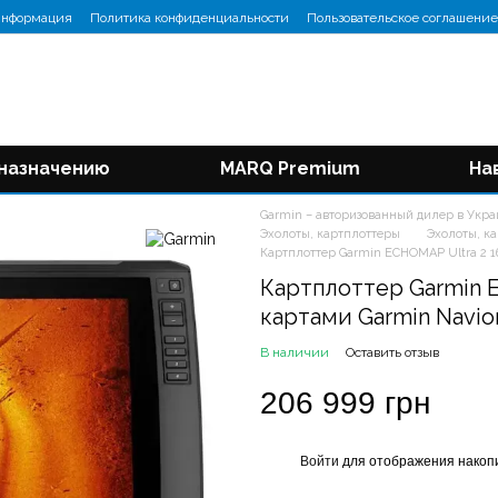
информация
Политика конфиденциальности
Пользовательское соглашение
 назначению
MARQ Premium
На
Garmin – авторизованный дилер в Укр
Эхолоты, картплоттеры
Эхолоты, к
Картплоттер Garmin ECHOMAP Ultra 2 16
Картплоттер Garmin E
картами Garmin Navio
В наличии
Оставить отзыв
206 999 грн
Войти
для отображения накопи
%