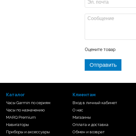
ОСТИ ПОЗИЦИОНИРОВАНИЯ
ю линейку продуктов
серы продаются отдельно).
Оцените товар
Отправить
Каталог
Клиентам
Часы Garmin по сериям
Вход в личный кабинет
Часы по назначению
О нас
MARQ Premium
Магазины
Навигаторы
Оплата и доставка
Приборы и аксессуары
Обмен и возврат
ром GT56, который