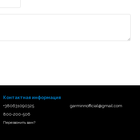
Контактная информация
+380631090325
garminnofficial@gmail.com
800-200-506
Перезвонить вам?