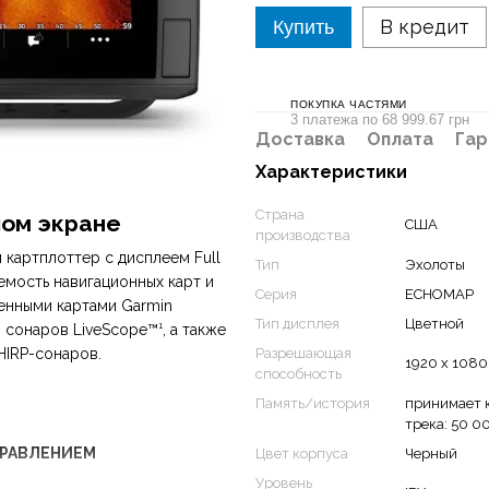
В кредит
Купить
ПОКУПКА ЧАСТЯМИ
3 платежа по 68 999.67 грн
Доставка
Оплата
Гар
Характеристики
Страна
шом экране
США
производства
 картплоттер с дисплеем Full
Тип
Эхолоты
емость навигационных карт и
Серия
ECHOMAP
енными картами Garmin
Тип дисплея
Цветной
 сонаров LiveScope™¹, а также
Разрешающая
HIRP-сонаров.
1920 x 1080
способность
Память/история
принимает к
трека: 50 0
ПРАВЛЕНИЕМ
Цвет корпуса
Черный
Уровень