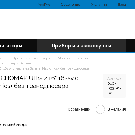
Сравнение
Укр
Рус
Желания
Вход
вигаторы
Приборы и аксессуары
аине
Приборы и аксессуары
Морские приборы
артплоттеры Garmin
" 162sv с картами Garmin Navionics+ без трансдьюсера
CHOMAP Ultra 2 16" 162sv с
Артикул
010-
nics+ без трансдьюсера
03386-
00
К сравнению
В желания
тельной скидки