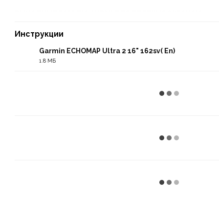
ВЫХОДНЫЕ РАЗЪЕМЫ HDMI ДЛЯ ДЕЛЕНИЯ ЭКРАНОМ
Инструкции
Garmin ECHOMAP Ultra 2 16" 162sv( En)
1.8 МБ
PDF
ТЕХНОЛОГИЯ BLUETOOTH® ПОЗВОЛЯЕТ ИСПОЛЬЗОВАТ
УПРАВЛЕНИЯ
ПОДДЕРЖИВАЕТ СОНАР LIVESCOPE™¹ И МНОГОЕ
БЕСПРОВОДНАЯ СЕТЬ; ОБМЕН ДАННЫМИ СОНАРА, МАРШ
МАРШРУТАМИ²