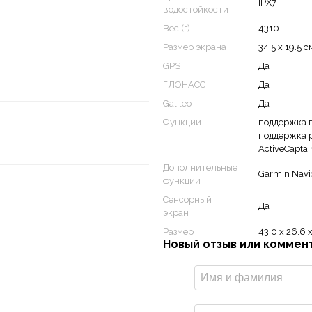
IPX7
водостойкости
Вес (г)
4310
Размер экрана
34.5 x 19.5 с
GPS
Да
ГЛОНАСС
Да
Ь ФУНКЦИИ ГОЛОСОВОГО
Galileo
Да
Функции
поддержка г
поддержка р
ActiveCapta
Дополнительные
Garmin Navi
функции
Сенсорный
Да
экран
Размер
43.0 x 26.6 
РУТНЫМИ ТОЧКАМИ И
Новый отзыв или коммен