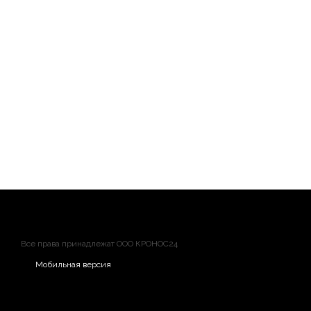
МНОГОДИАПАЗОННЫЙ GPS ДЛЯ ПРЕВОСХОДНОЙ ТОЧН
ПОДДЕРЖКА СОНАРА LIVESCOPE™
Серия картплоттеров ECHOMAP Ultra 2 поддерживает полну
LiveScope™ для сканирования в реальном времени (трансдью
Все права принадлежат ООО КРОНОС24
Мобильная версия
ВСТРОЕННЫЙ СОНАР UHD
Некоторые модели поставляются в комплекте с трансдьюсе