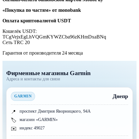
«Покупка по частям» от monobank
Оплата криптовалютой USDT
Кошелёк USDT:
TCgVejxEgLhVQGmKYWZCba96zKHmDxaBNq
Сеть TRC 20
Гарантия от производителя 24 месяцa
Фирменные магазины Garmin
Адреса и контакты для связи
Днепр
GARMIN
проспект Дмитрия Яворницкого, 94А
📍
магазин «GARMIN»
🏷️
индекс 49027
✉️