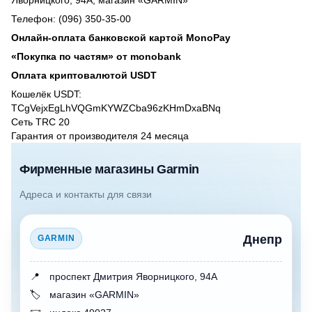
Телефон: (096) 350-35-00
Онлайн-оплата банковской картой MonoPay
«Покупка по частям» от monobank
Оплата криптовалютой USDT
Кошелёк USDT:
TCgVejxEgLhVQGmKYWZCba96zKHmDxaBNq
Сеть TRC 20
Гарантия от производителя 24 месяцa
Фирменные магазины Garmin
Адреса и контакты для связи
Днепр
GARMIN
📍
проспект Дмитрия Яворницкого, 94А
🏷️
магазин «GARMIN»