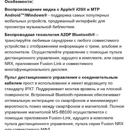
Особенности:
Воспроизведение медиа с Apple® iOS® и MTP
Android™/Windows®
- поддержка самых популярных
мобильных устройств, продуманный интерфейс для
просмотра музыкальной библиотеки.
Беспроводная технология A2DP Bluetooth®
–
транслируйте любимые саундтреки с любого совместимого
устройства с отображением информации о треке, альбоме и
исполнителе. Осуществляйте управление с помощью пульта
дистанционного управления, идущего в комплекте, или серии
NRX, приложения Fusion-Link и совместимого
многофункционального дисплея.
Пульт дистанционного управления с соединительным
кабелем
прост в использовании и имеет водозащиту по
стандарту IPX7. Поддерживает монтаж вровень и на плоской
поверхности. Встроенный Bluetooth-приемник обеспечивает
оптимальную интеграцию со смартфоном и минимизирует
вероятность помех между смартфоном и магнитолой. Полное
управление магнитолой MS-BB100 осуществляется с
помощью приложения Fusion-Link, идущего в комплекте
пульта дистанционного управления, пульта серии Fusion NRX
или совместимого МФД.