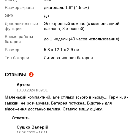
Размер экрана
диагональ 1.8″ (4.5 см)
GPS
Да
Дополнительные
Электронный компас (с компенсацией
функции
наклона, 3-х осевой)
Время работы
до 1 недели (40 часов использования)
батареи
Размер
5.8 x 12.1 x 2.9 см
Тип батареи
Литиево-ионная батарея
Отзывы
2
Артем
13.03.2024 в 09:31
Маленький компактний, але стільки всього в ньому... Гармін, як
завжди. не розчарував. Батарея потужна, Відстань для
відсеження достаньо велика. Ставлю вищу оцінку.
Ответить
Сушко Валерій
18.08.2023 в 18:11