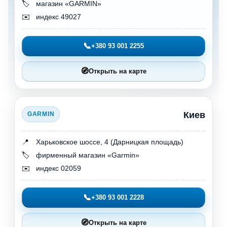
🏷️
магазин «GARMIN»
✉️
индекс 49027
📞
+380 93 001 2255
🧭
Открыть на карте
Киев
GARMIN
📍
Харьковское шоссе, 4 (Дарницкая площадь)
🏷️
фирменный магазин «Garmin»
✉️
индекс 02059
📞
+380 93 001 2228
🧭
Открыть на карте