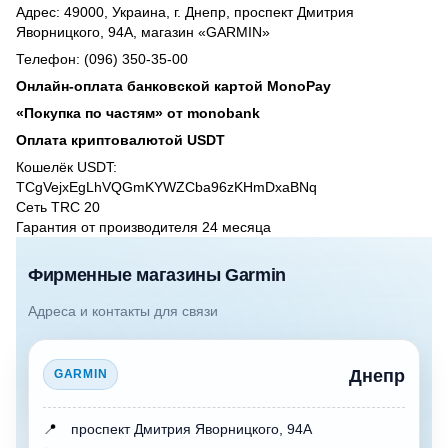
Адрес: 49000, Украина, г. Днепр, проспект Дмитрия
Яворницкого, 94А, магазин «GARMIN»
Телефон: (096) 350-35-00
Онлайн-оплата банковской картой MonoPay
«Покупка по частям» от monobank
Оплата криптовалютой USDT
Кошелёк USDT:
TCgVejxEgLhVQGmKYWZCba96zKHmDxaBNq
Сеть TRC 20
Гарантия от производителя 24 месяцa
Фирменные магазины Garmin
Адреса и контакты для связи
Днепр
GARMIN
📍
проспект Дмитрия Яворницкого, 94А