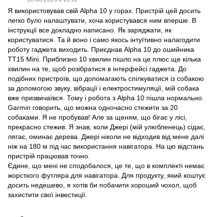
Я використовував свій Alpha 10 у горах. Пристрій цей досить
легко було налаштувати, хоча користувався ним вперше. В
інструкції все докладно написано. Як заряджати, як
користуватися. Та й воно і само якось інтуїтивно налагодити
роботу гаджета виходить. Приєднав Alpha 10 до ошийника
TT15 Mini. Приблизно 10 хвилин пішло на це плюс ще кілька
хвилин на те, щоб розібратися в інтерфейсі гаджета. До
подібних пристроїв, що допомагають спілкуватися із собакою
за допомогою звуку, вібрації і електростимуляції, мій собака
вже призвичаївся. Тому і робота з Alpha 10 пішла нормально.
Garmin говорить, що можна одночасно стежити за 20
собаками. Я не пробував! Але за щеням, що бігає у лісі,
прекрасно стежив. Я знав, коли Джері (мій улюбленець) сідає,
лягає, оминає дерева. Джері ніколи не відходив від мене далі
ніж на 180 м під час використання навігатора. На цю відстань
пристрій працював точно.
Єдине, що мені не сподобалося, це те, що в комплекті немає
жорсткого футляра для навігатора. Для продукту, який коштує
досить недешево, я хотів би побачити хороший чохол, щоб
захистити свої інвестиції.