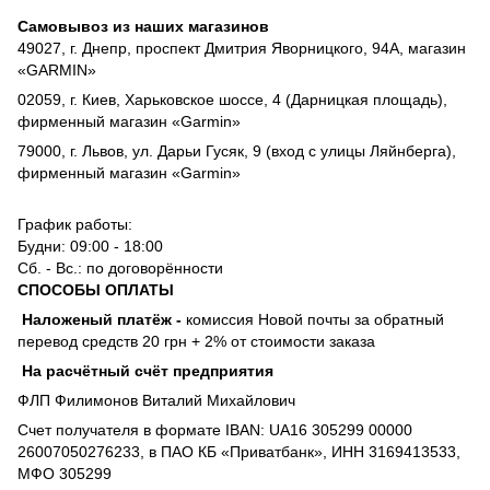
Самовывоз из наших магазинов
49027, г. Днепр, проспект Дмитрия Яворницкого, 94А, магазин
«GARMIN»
02059, г. Киев, Харьковское шоссе, 4 (Дарницкая площадь),
фирменный магазин «Garmin»
79000, г. Львов, ул. Дарьи Гусяк, 9 (вход с улицы Ляйнберга),
фирменный магазин «Garmin»
График работы:
Будни: 09:00 - 18:00
Сб. - Вс.: по договорённости
СПОСОБЫ ОПЛАТЫ
Наложеный платёж
-
комиссия
Новой почты за обратный
перевод средств 20 грн + 2% от стоимости заказа
На расчётный счёт предприятия
ФЛП Филимонов Виталий Михайлович
Счет получателя в формате IBAN: UA16 305299 00000
26007050276233, в ПАО КБ «Приватбанк», ИНН 3169413533,
МФО 305299