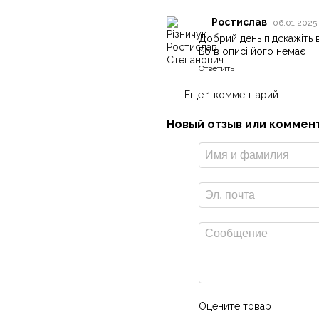
 а после завершения активности
няет пройденные шаги, калории,
Ростислав
06.01.2025 
и.
Добрий день підскажіть в
Бо в описі його немає
Ответить
 пульса, не превышающий
де батареи, ведь срок службы
Еще 1 комментарий
Новый отзыв или коммен
0/830
Оцените товар