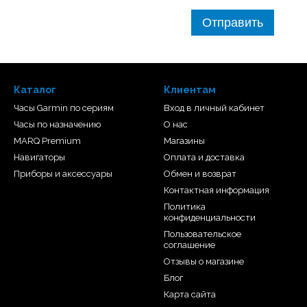
Отправить
T/745/920XT/935/945
Каталог
Клиентам
Часы Garmin по сериям
Вход в личный кабинет
6st
Часы по назначению
О нас
MARQ Premium
Магазины
Навигаторы
Оплата и доставка
Приборы и аксессуары
Обмен и возврат
Контактная информация
Политика
конфиденциальности
Пользовательское
соглашение
Отзывы о магазине
Блог
Карта сайта