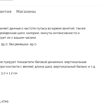
антия
Магазины
аняет данные о частоте пульса во время занятий, также
ройденные шаги, калории, минуты интенсивности и
рует их с вашим часами
 59.0; без ремешка: 49.0
истрирует показатели беговой динамики: вертикальные
при контакте с землей, длина шага, вертикальный баланс и т.д.
3.0 x 1.2 см
5 АТМ)