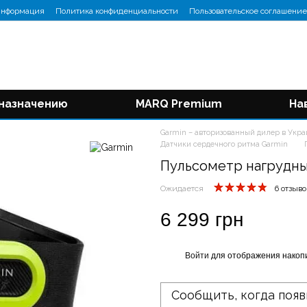
информация
Политика конфиденциальности
Пользовательское соглашение
 назначению
MARQ Premium
На
Garmin – авторизованный дилер в Укр
Датчики сердечного ритма Garmin
Пульсометр нагрудны
Ожидается
6 отзыво
6 299 грн
Войти
для отображения накопи
%
Сообщить, когда появ