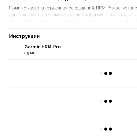
Помимо частоты сердечных сокращений, HRM-Pro регистрир
динамики, которые помогут улучшить форму. Сюда входят та
вертикальные колебания, время контакта с землей, длина шаг
другие.
Инструкции
Garmin HRM-Pro
0.9 МБ
PDF
Сохраняйте и обменивайтесь своими данными
Датчик сердечного ритма HRM-Pro сохраняет данные о часто