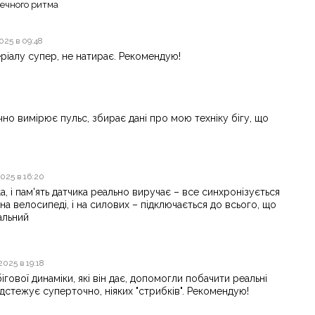
ечного ритма
2025 в 09:48
еріалу супер, не натирає. Рекомендую!
но вимірює пульс, збирає дані про мою техніку бігу, що
025 в 16:20
ка, і пам'ять датчика реально виручає – все синхронізується
на велосипеді, і на силових – підключається до всього, що
альний
2025 в 19:18
бігової динаміки, які він дає, допомогли побачити реальні
відстежує суперточно, ніяких "стрибків". Рекомендую!