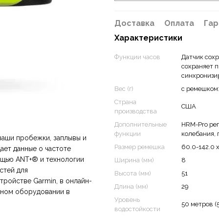
Доставка
Оплата
Гар
Характеристики
Функции часов
Датчик сохр
сохраняет п
синхронизи
Вес (г)
с ремешком:
Страна
США
производства
Дополнительные
HRM-Pro рег
функции
колебания, 
ваши пробежки, заплывы и
Размер ремешка
60.0-142.0 x 
ает данные о частоте
ощью ANT+® и технологии
Ширина (мм)
8
стей для
Высота (мм)
51
тройстве Garmin, в онлайн-
Длина (мм)
29
стном оборудовании в
Уровень
50 метров (
водостойкости