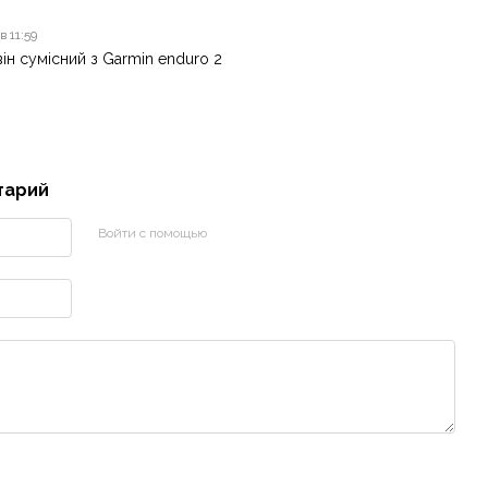
в 11:59
ін сумісний з Garmin enduro 2
тарий
Войти с помощью