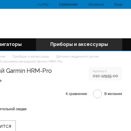
Сравнение
Укр
Рус
Желания
Вход
вигаторы
Приборы и аксессуары
аине
Приборы и аксессуары
Датчики сердечного ритма
Пульсометр нагрудный Garmin HRM-Pro
й Garmin HRM-Pro
Артикул
010-12955-00
в
К сравнению
В желания
тельной скидки
ится