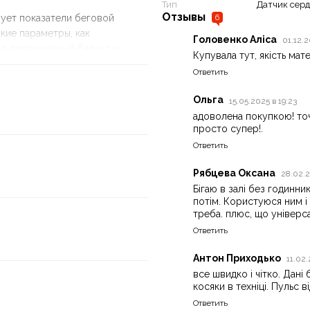
Тип
Датчик серд
Отзывы
ует показатели беговой
6
кие параметры, как
Головенко Аліса
01.12.
а, вертикальный баланс и
Купувала тут, якість мат
Ответить
Ольга
15.05.2025 в 19:23
адоволена покупкою! точ
просто супер!.
Ответить
Рябцева Оксана
28.02.2
Бігаю в залі без годинни
потім. Користуюся ним і 
треба. плюс, що універс
Ответить
Антон Приходько
11.02.
все швидко і чітко. Дані 
косяки в техніці. Пульс 
те пульса во время плавания
Ответить