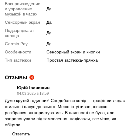
Воспроизведение
и управление
Да
музыкой в часах
Сенсорный экран
Да
Подзарядка от
Да
солнца
Garmin Pay
Да
Особенности
Сенсорный экран и кнопки
Тип застежки
Простая застежка-пряжка
Отзывы
4
Юрій Іванишин
04.03.2025 в 18:59
Дуже крутий годинник! Сподобався колір — графіт виглядає
стильно і пасує до всього. Меню інтуїтивне, швидко
розібрався, як користуватись. В наявності не було, але
запропонували під замовлення, надіслали, все чітко, як
обіцяли.
Ответить