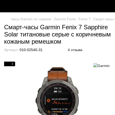
Часы Garmin по сериям
Garmin Fenix
Fenix 7
Смарт-часы 
Смарт-часы Garmin Fenix 7 Sapphire
Solar титановые серые с коричневым
кожаным ремешком
Артикул:
010-02540-31
4 отзыва
3