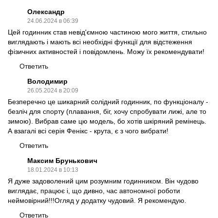
Олександр
24.06.2024 в 06:39
Цей годинник став невід'ємною частиною мого життя, стильно
виглядають і мають всі необхідні функції для відстеження
фізичних активностей і повідомлень. Можу їх рекомендувати!
Ответить
Володимир
26.05.2024 в 20:09
Безперечно це шикарний солідний годинник, по функціоналу -
безліч для спорту (плавання, біг, хочу спробувати лижі, але то
зимою). Вибрав саме цю модель, бо хотів шкіряний ремінець.
А взагалі всі серія Фенікс - крута, є з чого вибрати!
Ответить
Максим Брунькович
18.01.2024 в 10:13
Я дуже задоволений цим розумним годинником. Він чудово
виглядає, працює і, що дивно, час автономної роботи
неймовірний!!!Огляд у додатку чудовий. Я рекомендую.
Ответить