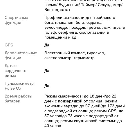
время/ Будильник/ Таймер/ Секундомер/
Восход, закат
Спортивные
Профили активности для трейлового
функции
бега, плавания, бега, езды на
велосипеде, походов, гребли, лыж, игры в
гольф, серфинга, скалолазания в
помещении и т.д.
GPS
Да
Дополнительные
Электронный компас, гироскоп,
функции
акселерометр, термометр
Датчик
сердечного
Да
ритма
Пульсоксиметр
Да
Pulse Ox
Время работы
Режим смарт-часов: до 18 дней/до 22
батареи
дней с подзарядкой от солнца; режим
экономии заряда: до 57 дней/до 173 дней
с подзарядкой от солнца; режим GPS: до
57 часов/до 73 часов с подзарядкой от
солнца; режим спутниковой системы: до
40 часов