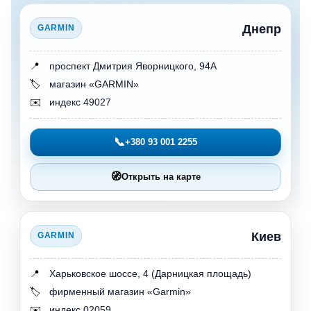
Днепр
GARMIN
📍
проспект Дмитрия Яворницкого, 94А
🏷️
магазин «GARMIN»
✉️
индекс 49027
📞
+380 93 001 2255
🧭
Открыть на карте
Киев
GARMIN
📍
Харьковское шоссе, 4 (Дарницкая площадь)
🏷️
фирменный магазин «Garmin»
✉️
индекс 02059