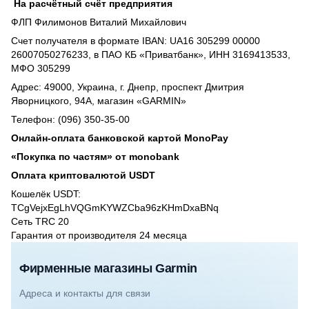
На расчётный счёт предприятия
ФЛП Филимонов Виталий Михайлович
Счет получателя в формате IBAN: UA16 305299 00000
26007050276233, в ПАО КБ «Приватбанк», ИНН 3169413533,
МФО 305299
Адрес: 49000, Украина, г. Днепр, проспект Дмитрия
Яворницкого, 94А, магазин «GARMIN»
Телефон: (096) 350-35-00
Онлайн-оплата банковской картой MonoPay
«Покупка по частям» от monobank
Оплата криптовалютой USDT
Кошелёк USDT:
TCgVejxEgLhVQGmKYWZCba96zKHmDxaBNq
Сеть TRC 20
Гарантия от производителя 24 месяцa
Фирменные магазины Garmin
Адреса и контакты для связи