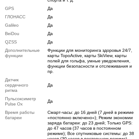
GPS
Да
ГЛОНАСС
Да
Galileo
Да
BeiDou
Да
QZSS
Да
Дополнительные
Функции для мониторинга здоровья 24/7,
функции
карты TopoActive, карты SkiView, карты
полей для гольфа, умные уведомления,
функции безопасности и отслеживания и
пр.
Датчик
сердечного
Да
ритма
Пульсоксиметр
Да
Pulse Ox
Время работы
Смарт-часы: до 16 дней (7 дней в режиме
батареи
«постоянно включено»); Режим экономии
заряда батареи: до 23 дней; Только GPS:
до 47 часов (37 часов в постоянном
режиме); Все спутниковые системы: до 38
часов (30 часов в постоянном режиме)