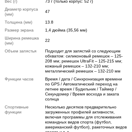
Вес (г)
73 г (только корпус: 52 г)
Диаметр корпуса
47
(мм)
Толщина (мм)
13.8
Размер экрана
1,4 дюйма (35,56 мм)
Ширина ремешка
22
(мм)
Объем запястья
Подходит для запястий со следующим
обхватом: силиконовый ремешок – 125-
208 мм; ремешок UltraFit – 125-215 мм;
кожаный ремешок – 132-210 мм;
металлический ремешок – 132-210 мм
Функции часов
Время / дата / Синхронизация времени
по GPS / Автоматический переход на
летнее время / Будильник / Таймер /
Секундомер / Время восхода и заката
солнца
Спортивные
Несколько десятков предварительно
функции
загруженных профилей активности,
включая программы для отслеживания
командных видов спорта (футбол,
американский футбол), ракеточных видов
спорта и т. д.