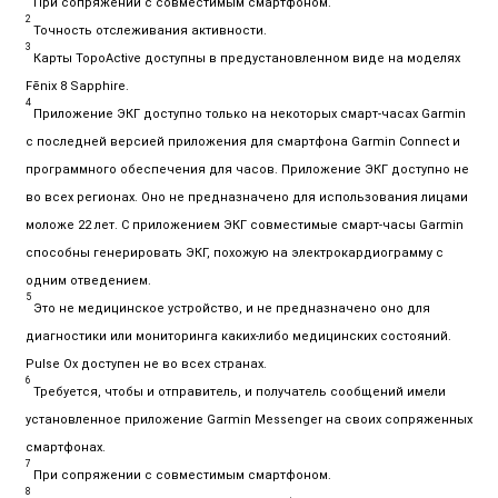
При сопряжении с совместимым смартфоном.
2
Точность отслеживания активности.
3
Карты TopoActive доступны в предустановленном виде на моделях
Fēnix 8 Sapphire.
4
Приложение ЭКГ доступно только на некоторых смарт-часах Garmin
с последней версией приложения для смартфона Garmin Connect и
программного обеспечения для часов. Приложение ЭКГ доступно не
во всех регионах
. Оно не предназначено для использования лицами
моложе 22 лет. С приложением ЭКГ совместимые смарт-часы Garmin
способны генерировать ЭКГ, похожую на электрокардиограмму с
одним отведением.
5
Это не медицинское устройство, и не предназначено оно для
диагностики или мониторинга каких-либо медицинских состояний
.
Pulse Ox доступен не во всех странах.
6
Требуется, чтобы и отправитель, и получатель сообщений имели
установленное приложение Garmin Messenger на своих сопряженных
смартфонах.
7
При сопряжении с совместимым смартфоном.
8