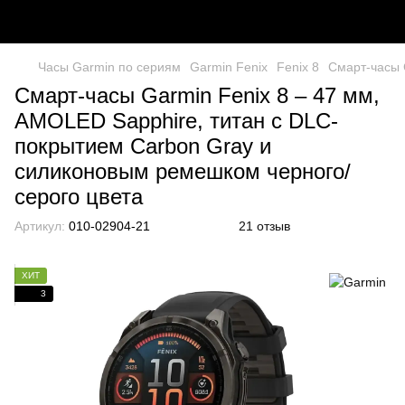
Часы Garmin по сериям
Garmin Fenix
Fenix 8
Смарт-часы 
Смарт-часы Garmin Fenix 8 – 47 мм,
AMOLED Sapphire, титан с DLC-
покрытием Carbon Gray и
силиконовым ремешком черного/
серого цвета
Артикул:
010-02904-21
21 отзыв
ХИТ
3