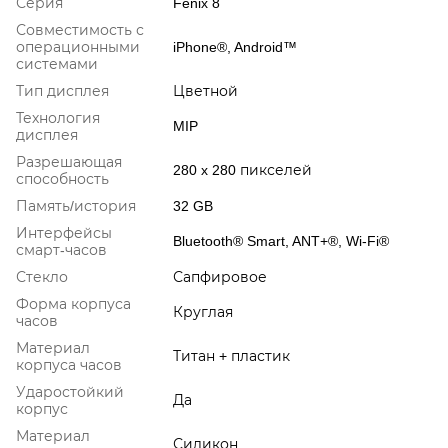
Серия
Fenix 8
Совместимость с
операционными
iPhone®, Android™
системами
Тип дисплея
Цветной
Технология
MIP
дисплея
Разрешающая
280 x 280 пикселей
способность
Память/история
32 GB
Интерфейсы
Bluetooth® Smart, ANT+®, Wi-Fi®
смарт-часов
Стекло
Сапфировое
Форма корпуса
Круглая
часов
Материал
Титан + пластик
корпуса часов
Ударостойкий
Да
корпус
Материал
Силикон