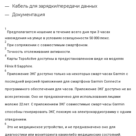
Кабель для зарядки/передачи данных
Документация
1
Предполагается ношение в течение всего дня при 3 часах
нахождения на улице в условиях освещенности 50 000 люкс.
2
П
ри сопряжении с совместимым смартфоном.
3
Точность отслеживания активности.
4
К
арты TopoActive доступны в предустановленном виде на моделях
Fēnix 8 Sapphire.
6
П
риложение ЭКГ доступно только на некоторых смарт-часах Garmin с
последней версией приложения для смартфона Garmin Connect и
программного обеспечения для часов. Приложение ЭКГ доступно не во
всех регионах
. Оно не предназначено для использования лицами
моложе 22 лет. С приложением ЭКГ совместимые смарт-часы Garmin
способны генерировать ЭКГ, похожую на электрокардиограмму с одним
отведением.
6
Э
то не медицинское устройство, и не предназначено оно для
диагностики или мониторинга каких-либо медицинских состояний
.