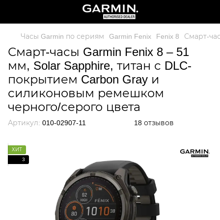
Часы Garmin по сериям
Garmin Fenix
Fenix 8
Смарт-час
Смарт-часы Garmin Fenix 8 – 51
мм, Solar Sapphire, титан с DLC-
покрытием Carbon Gray и
силиконовым ремешком
черного/серого цвета
Артикул:
010-02907-11
18 отзывов
ХИТ
3