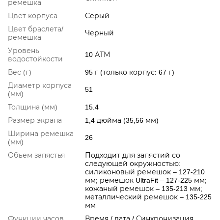
ремешка
Цвет корпуса
Серый
Цвет браслета/
Черный
ремешка
Уровень
10 АТМ
водостойкости
Вес (г)
95 г (только корпус: 67 г)
Диаметр корпуса
51
(мм)
Толщина (мм)
15.4
Размер экрана
1,4 дюйма (35,56 мм)
Ширина ремешка
26
(мм)
Объем запястья
Подходит для запястий со
следующей окружностью:
силиконовый ремешок – 127-210
мм; ремешок UltraFit – 127-225 мм;
кожаный ремешок – 135-213 мм;
металлический ремешок – 135-225
мм
Функции часов
Время / дата / Синхронизация