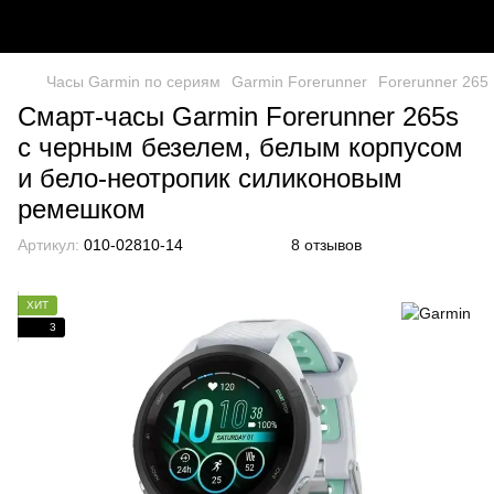
Часы Garmin по сериям
Garmin Forerunner
Forerunner 265
Смарт-часы Garmin Forerunner 265s
с черным безелем, белым корпусом
и бело-неотропик силиконовым
ремешком
Артикул:
010-02810-14
8 отзывов
ХИТ
3