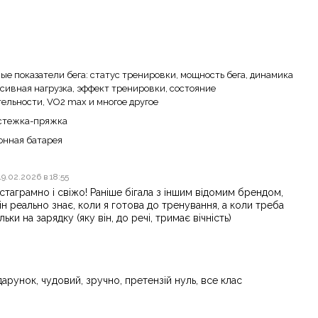
е показатели бега: статус тренировки, мощность бега, динамика
нсивная нагрузка, эффект тренировки, состояние
ельности, VO2 max и многое другое
астежка-пряжка
онная батарея
19.02.2026 в 18:55
стаграмно і свіжо! Раніше бігала з іншим відомим брендом,
н реально знає, коли я готова до тренування, а коли треба
ьки на зарядку (яку він, до речі, тримає вічність)
арунок, чудовий, зручно, претензій нуль, все клас