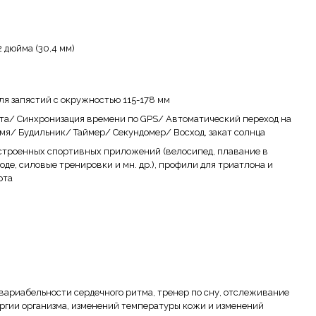
2 дюйма (30,4 мм)
ля запястий с окружностью 115-178 мм
та/ Синхронизация времени по GPS/ Автоматический переход на
мя/ Будильник/ Таймер/ Секундомер/ Восход, закат солнца
строенных спортивных приложений (велосипед, плавание в
оде, силовые тренировки и мн. др.), профили для триатлона и
рта
вариабельности сердечного ритма, тренер по сну, отслеживание
ргии организма, изменений температуры кожи и изменений