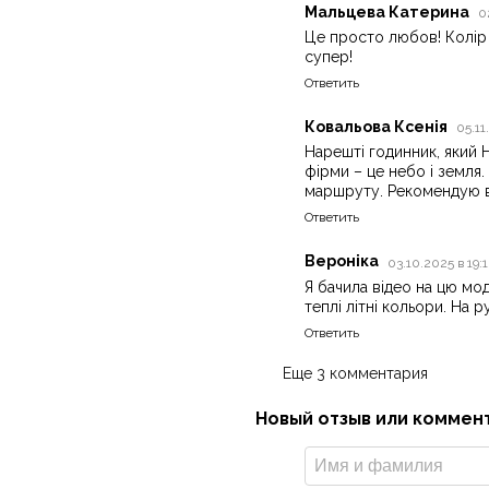
Мальцева Катерина
0
Це просто любов! Колір 
супер!
Ответить
Ковальова Ксенія
05.11
Нарешті годинник, який 
фірми – це небо і земля.
маршруту. Рекомендую в
Ответить
Вероніка
03.10.2025 в 19:
Я бачила відео на цю моде
теплі літні кольори. На 
Ответить
Еще 3 комментария
Новый отзыв или коммен