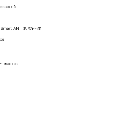
пикселей
 Smart, ANT+®, Wi-Fi®
ое
+ пластик