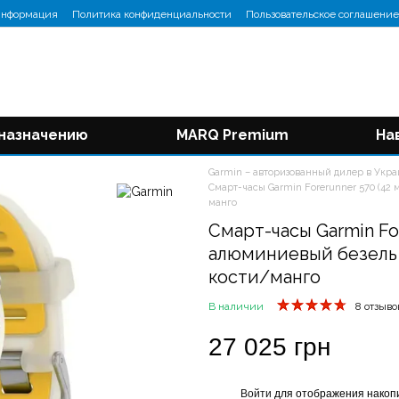
информация
Политика конфиденциальности
Пользовательское соглашение
 назначению
MARQ Premium
На
Garmin – авторизованный дилер в Укр
Смарт-часы Garmin Forerunner 570 (42
манго
Смарт-часы Garmin Fo
алюминиевый безель
кости/манго
В наличии
8 отзыво
27 025 грн
Войти
для отображения накопи
%