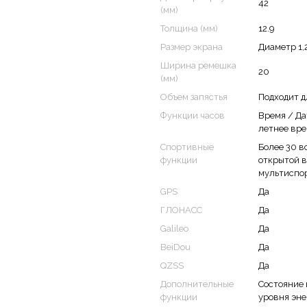
42
(мм)
Толщина (мм)
12.9
Размер экрана
Диаметр 1,
Ширина ремешка
20
(мм)
Объем запястья
Подходит д
Функции часов
Время / Да
летнее вре
Спортивные
Более 30 в
функции
открытой в
мультиспо
GPS
Да
ГЛОНАСС
Да
Galileo
Да
BeiDou
Да
QZSS
Да
Дополнительные
Состояние 
и телефонными звонками? А у
функции
уровня эне
бно взять в потные руки