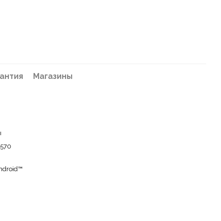
антия
Магазины
ы
 570
ndroid™