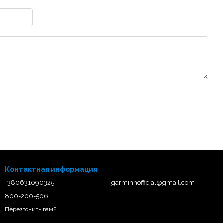
Контактная информация
+380631090325
garminnofficial@gmail.com
800-200-506
Перезвонить вам?