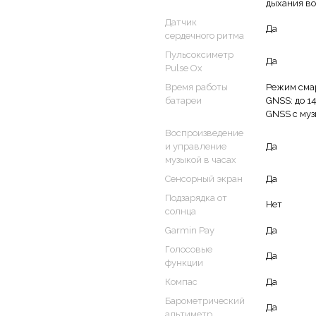
дыхания во
т тем, что в их корпус
Датчик
Да
жно принимать звонки во
сердечного ритма
Пульсоксиметр
Да
Pulse Ox
Время работы
Режим смар
батареи
GNSS: до 14
GNSS с музы
Воспроизведение
и управление
Да
музыкой в часах
Сенсорный экран
Да
Подзарядка от
Нет
солнца
Garmin Pay
Да
Голосовые
Да
функции
Компас
Да
Барометрический
Да
альтиметр