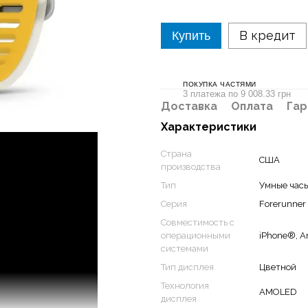
В кредит
Купить
ПОКУПКА ЧАСТЯМИ
3 платежа по 9 008.33 грн
Доставка
Оплата
Гар
Характеристики
Страна
США
производства
Тип
Умные час
Серия
Forerunner
Совместимость с
операционными
iPhone®, A
системами
Тип дисплея
Цветной
Технология
AMOLED
дисплея