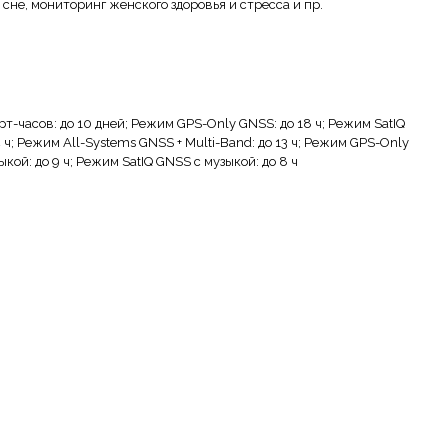
 сне, мониторинг женского здоровья и стресса и пр.
т-часов: до 10 дней; Режим GPS-Only GNSS: до 18 ч; Режим SatIQ
 ч; Режим All-Systems GNSS + Multi-Band: до 13 ч; Режим GPS-Only
кой: до 9 ч; Режим SatIQ GNSS с музыкой: до 8 ч