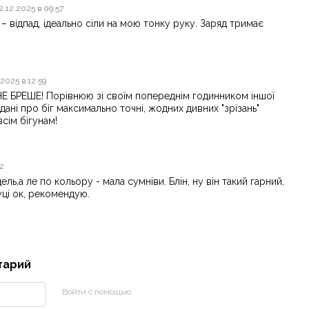
2.12.2025 в 09:57
– відпад, ідеально сіли на мою тонку руку. Заряд тримає
.2025 в 12:59
НЕ БРЕШЕ! Порівнюю зі своїм попереднім годинником іншої
 дані про біг максимально точні, жодних дивних "зрізань"
сім бігунам!
12
ль,а ле по кольору - мала сумніви. Блін, ну він такий гарний,
руці ок, рекомендую.
тарий
Войти с помощью