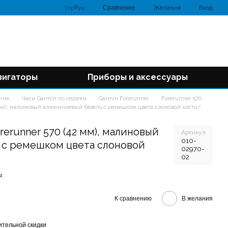
Сравнение
Укр
Рус
Желания
Вход
вигаторы
Приборы и аксессуары
аине
Часы Garmin по сериям
Garmin Forerunner
Forerunner 570
 мм), малиновый алюминиевый безель с ремешком цвета слоновой кости/
rerunner 570 (42 мм), малиновый
Артикул
010-
 с ремешком цвета слоновой
02970-
02
в
К сравнению
В желания
тельной скидки