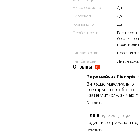
Акселерометр
Да
Гироскоп
Да
Термометр
Да
Особенности
Расширенны
бега, инте
производит
Тип застежки
Простая з
Тип батареи
Литиево-и
Отзывы
8
Веремейчик Вікторія
Виглядає максимально ін
але гармін то любофф. ві
«заземлитися». знімаю тіл
Ответить
Надія
19.12.2025 в 09:42
годинник отримала в под
Ответить