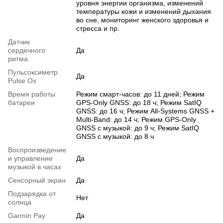
уровня энергии организма, изменений
температуры кожи и изменений дыхания
во сне, мониторинг женского здоровья и
стресса и пр.
Датчик
сердечного
Да
ритма
Пульсоксиметр
Да
Pulse Ox
Время работы
Режим смарт-часов: до 11 дней; Режим
батареи
GPS-Only GNSS: до 18 ч; Режим SatIQ
GNSS: до 16 ч; Режим All-Systems GNSS +
Multi-Band: до 14 ч; Режим GPS-Only
GNSS с музыкой: до 9 ч; Режим SatIQ
GNSS с музыкой: до 8 ч
Воспроизведение
и управление
Да
музыкой в часах
Сенсорный экран
Да
Подзарядка от
Нет
солнца
Garmin Pay
Да