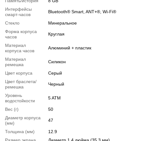
Память/история
8 GB
Интерфейсы
Bluetooth® Smart, ANT+®, Wi-Fi®
смарт-часов
Стекло
Минеральное
Форма корпуса
Круглая
часов
Материал
Алюминий + пластик
корпуса часов
Материал
Силикон
ремешка
Цвет корпуса
Серый
Цвет браслета/
Черный
ремешка
Уровень
5 ATM
водостойкости
Вес (г)
50
Диаметр корпуса
47
(мм)
Толщина (мм)
12.9
Размер экрана
Диаметр 1,4 дюйма (35,3 мм)