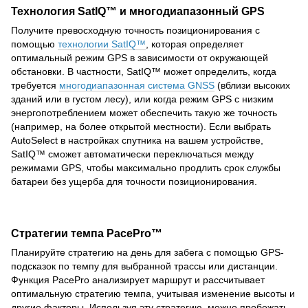
Технология SatIQ™ и многодиапазонный GPS
Получите превосходную точность позиционирования с
помощью
технологии SatIQ™
, которая определяет
оптимальный режим GPS в зависимости от окружающей
обстановки. В частности, SatIQ™ может определить, когда
требуется
многодиапазонная система GNSS
(вблизи высоких
зданий или в густом лесу), или когда режим GPS с низким
энергопотреблением может обеспечить такую же точность
(например, на более открытой местности). Если выбрать
AutoSelect в настройках спутника на вашем устройстве,
SatIQ™ сможет автоматически переключаться между
режимами GPS, чтобы максимально продлить срок службы
батареи без ущерба для точности позиционирования.
Стратегии темпа PacePro™
Планируйте стратегию на день для забега с помощью GPS-
подсказок по темпу для выбранной трассы или дистанции.
Функция PacePro анализирует маршрут и рассчитывает
оптимальную стратегию темпа, учитывая изменение высоты и
другие факторы. Используя эту стратегию, можно пробежать