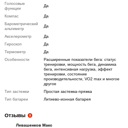
Голосовые
Да
функции
Компас
Да
Барометрический
Да
альтиметр
Акселерометр
Да
Гироскоп
Да
Термометр
Да
Особенности
Расширенные показатели бега: статус
тренировки, мощность бега, динамика
бега, интенсивная нагрузка, эффект
тренировки, состояние
производительности, VO2 max и многое
другое
Тип застежки
Простая застежка-пряжка
Тип батареи
Литиево-ионная батарея
Отзывы
9
Левашенков Макс