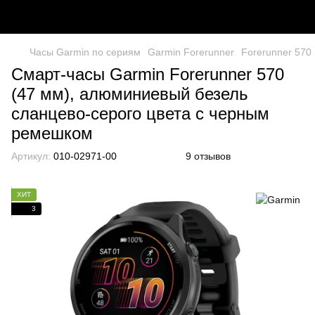
Часы Garmin по сериям
Garmin Forerunner
Forerunner 570
Смарт-часы Garmin Forerunner 570
(47 мм), алюминиевый безель
сланцево-серого цвета с черным
ремешком
Артикул:
010-02971-00
9 отзывов
ХИТ
3