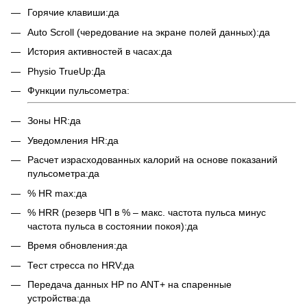
Горячие клавиши:да
Auto Scroll (чередование на экране полей данных):да
История активностей в часах:да
Physio TrueUp:Да
Функции пульсометра:
Зоны HR:да
Уведомления HR:да
Расчет израсходованных калорий на основе показаний
пульсометра:да
% HR max:да
% HRR (резерв ЧП в % – макс. частота пульса минус
частота пульса в состоянии покоя):да
Время обновления:да
Тест стресса по HRV:да
Передача данных HP по ANT+ на спаренные
устройства:да