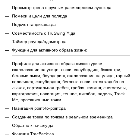
Просмотр грена с ручным размещением лунок:да
Помехи и цели для поля:да
Подсчет гандикапа:да
Совместимость с TruSwing™:да
Таймер раунда/одометр:да
Функции для активного образа жизни:
Профили для активного образа жизни:туризм,
скалолазание на улице, лыжи, сноубординг, бэккантри,
беговые лыжи, боулдеринг, скалолазание на улице, горный
велосипед, сноубординг, беговые лыжи, каток ходьба на
лыжах, вертикальная гребля, гребля, каякинг, снегоступы,
картография, навигация, теннис, пиклбол, падель, Track
Me, проекционные точки
Навигация point-to-point:да
Создание трека по точкам в реальном времени:да
Обратно к началу:да
Функция TracBack:да