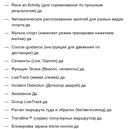
Race an Activity (для соревнования по прошлым
результатам):да
Автоматическое распознавание занятий для разных видов
спорта:да
Мульти-спорт (изменяет режим тренировки нажатием
кнопки):да
Course guidance (инструкции для движения по
дистанции):да
Сегменты (Live, Garmin):да
Функции Strava (Beacon, сегменты):да
LiveTrack (живая слежка):да
Incident Detection (Детектор аварий):да
Assistance:Да
Group LiveTrack:да
Расчет маршрута туда и обратно (бег/велосипед):да
Trendline™ (сервис популярных маршрутов):да
Блокировка экрана и/или кнопок:да