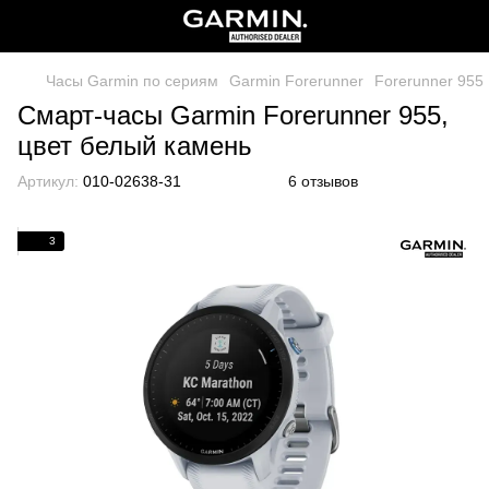
Часы Garmin по сериям
Garmin Forerunner
Forerunner 955
Смарт-часы Garmin Forerunner 955,
цвет белый камень
Артикул:
010-02638-31
6 отзывов
3