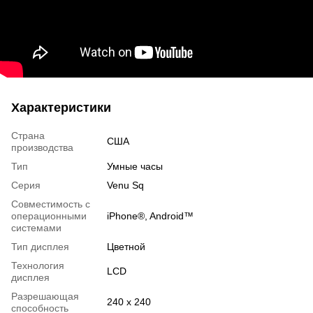
Характеристики
Страна
США
производства
Тип
Умные часы
Серия
Venu Sq
Совместимость с
операционными
iPhone®, Android™
системами
Тип дисплея
Цветной
Технология
LCD
дисплея
Разрешающая
240 x 240
способность