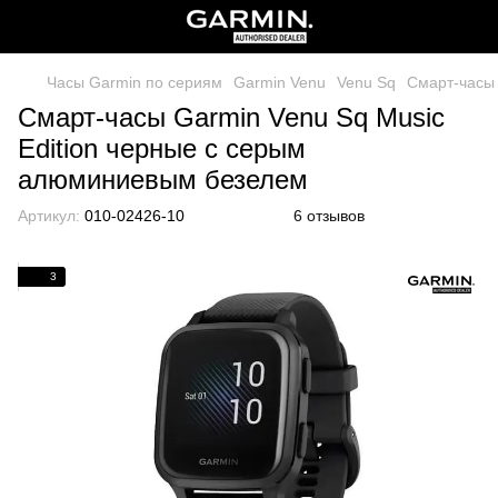
Часы Garmin по сериям
Garmin Venu
Venu Sq
Смарт-часы 
Смарт-часы Garmin Venu Sq Music
Edition черные с серым
алюминиевым безелем
Артикул:
010-02426-10
6 отзывов
3