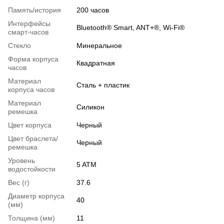
Память/история
200 часов
Интерфейсы
Bluetooth® Smart, ANT+®, Wi-Fi®
смарт-часов
Стекло
Минеральное
Форма корпуса
Квадратная
часов
Материал
Сталь + пластик
корпуса часов
Материал
Силикон
ремешка
Цвет корпуса
Черный
Цвет браслета/
Черный
ремешка
Уровень
5 ATM
водостойкости
Вес (г)
37.6
Диаметр корпуса
40
(мм)
Толщина (мм)
11