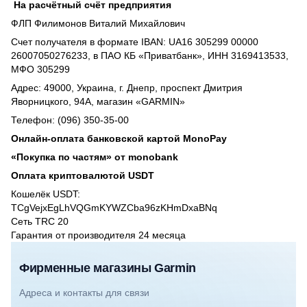
На расчётный счёт предприятия
ФЛП Филимонов Виталий Михайлович
Счет получателя в формате IBAN: UA16 305299 00000
26007050276233, в ПАО КБ «Приватбанк», ИНН 3169413533,
МФО 305299
Адрес: 49000, Украина, г. Днепр, проспект Дмитрия
Яворницкого, 94А, магазин «GARMIN»
Телефон: (096) 350-35-00
Онлайн-оплата банковской картой MonoPay
«Покупка по частям» от monobank
Оплата криптовалютой USDT
Кошелёк USDT:
TCgVejxEgLhVQGmKYWZCba96zKHmDxaBNq
Сеть TRC 20
Гарантия от производителя 24 месяцa
Фирменные магазины Garmin
Адреса и контакты для связи