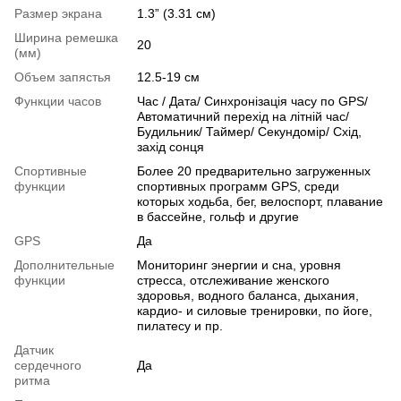
Размер экрана
1.3” (3.31 см)
Ширина ремешка
20
(мм)
Объем запястья
12.5-19 см
Функции часов
Час / Дата/ Синхронізація часу по GPS/
Автоматичний перехід на літній час/
Будильник/ Таймер/ Секундомір/ Схід,
захід сонця
Спортивные
Более 20 предварительно загруженных
функции
спортивных программ GPS, среди
которых ходьба, бег, велоспорт, плавание
в бассейне, гольф и другие
GPS
Да
Дополнительные
Мониторинг энергии и сна, уровня
функции
стресса, отслеживание женского
здоровья, водного баланса, дыхания,
кардио- и силовые тренировки, по йоге,
пилатесу и пр.
Датчик
сердечного
Да
ритма