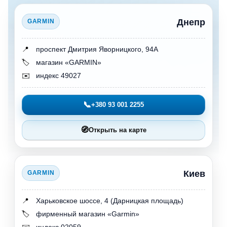
Днепр
GARMIN
📍
проспект Дмитрия Яворницкого, 94А
🏷️
магазин «GARMIN»
✉️
индекс 49027
📞
+380 93 001 2255
🧭
Открыть на карте
Киев
GARMIN
📍
Харьковское шоссе, 4 (Дарницкая площадь)
🏷️
фирменный магазин «Garmin»
✉️
индекс 02059