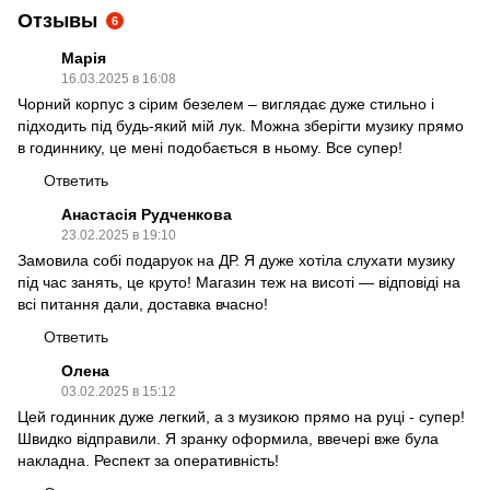
Отзывы
6
Марія
16.03.2025 в 16:08
Чорний корпус з сірим безелем – виглядає дуже стильно і
підходить під будь-який мій лук. Можна зберігти музику прямо
в годиннику, це мені подобається в ньому. Все супер!
Ответить
Анастасія Рудченкова
23.02.2025 в 19:10
Замовила собі подаруок на ДР. Я дуже хотіла слухати музику
під час занять, це круто! Магазин теж на висоті — відповіді на
всі питання дали, доставка вчасно!
Ответить
Олена
03.02.2025 в 15:12
Цей годинник дуже легкий, а з музикою прямо на руці - супер!
Швидко відправили. Я зранку оформила, ввечері вже була
накладна. Респект за оперативність!