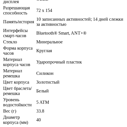
дисплея
Разрешающая
72 x 154
способность
10 записанных активностей; 14 дней слежки
Память/история
за активностью
Интерфейсы
Bluetooth® Smart, ANT+®
смарт-часов
Стекло
Минеральное
Форма корпуса
Круглая
часов
Материал
Ударопрочный пластик
корпуса часов
Материал
Силикон
ремешка
Цвет корпуса
Золотистый
Цвет браслета/
Белый
ремешка
Уровень
5 ATM
водостойкости
Вес (г)
33.8
Диаметр
40
корпуса (мм)