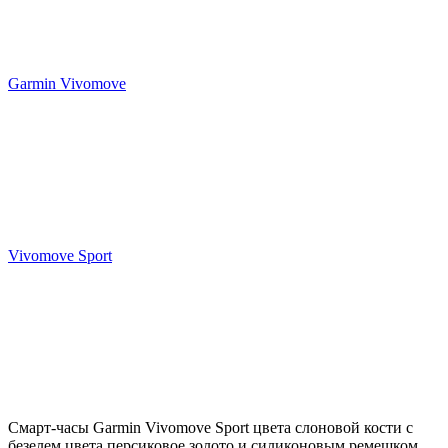
Garmin Vivomove
Vivomove Sport
Смарт-часы Garmin Vivomove Sport цвета слоновой кости с
безелем цвета персиковое золото и силиконовым ремешком