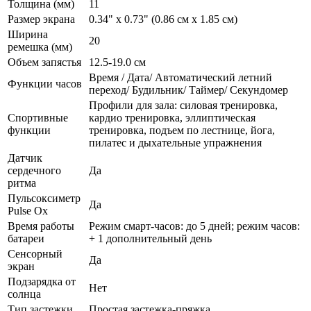
Толщина (мм)
11
Размер экрана
0.34" x 0.73" (0.86 см x 1.85 см)
Ширина
20
ремешка (мм)
Объем запястья
12.5-19.0 см
Время / Дата/ Автоматический летний
Функции часов
переход/ Будильник/ Таймер/ Секундомер
Профили для зала: силовая тренировка,
Спортивные
кардио тренировка, эллиптическая
функции
тренировка, подъем по лестнице, йога,
пилатес и дыхательные упражнения
Датчик
сердечного
Да
ритма
Пульсоксиметр
Да
Pulse Ox
Время работы
Режим смарт-часов: до 5 дней; режим часов:
батареи
+ 1 дополнительный день
Сенсорный
Да
экран
Подзарядка от
Нет
солнца
Тип застежки
Простая застежка-пряжка