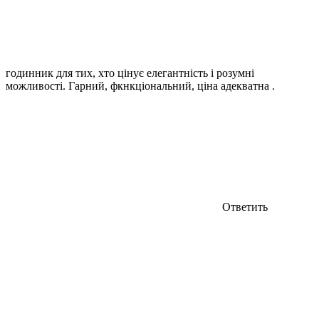
годинник для тих, хто цінує елегантність і розумні
можливості. Гарний, фкнкціональний, ціна адекватна .
Ответить