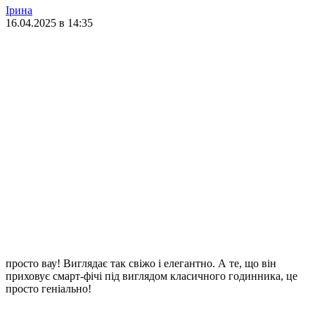
Ірина
16.04.2025 в 14:35
просто вау! Виглядає так свіжо і елегантно. А те, що він
приховує смарт-фічі під виглядом класичного годинника, це
просто геніально!