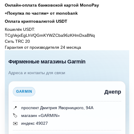
Онлайн-оплата банковской картой MonoPay
«Покупка по частям» от monobank
Оплата криптовалютой USDT
Кошелёк USDT:
TCgVejxEgLhVQGmKYWZCba96zKHmDxaBNq
Сеть TRC 20
Гарантия от производителя 24 месяцa
Фирменные магазины Garmin
Адреса и контакты для связи
Днепр
GARMIN
📍
проспект Дмитрия Яворницкого, 94А
🏷️
магазин «GARMIN»
✉️
индекс 49027