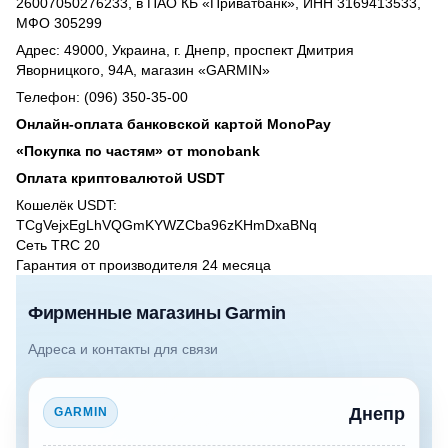
26007050276233, в ПАО КБ «Приватбанк», ИНН 3169413533,
МФО 305299
Адрес: 49000, Украина, г. Днепр, проспект Дмитрия
Яворницкого, 94А, магазин «GARMIN»
Телефон: (096) 350-35-00
Онлайн-оплата банковской картой MonoPay
«Покупка по частям» от monobank
Оплата криптовалютой USDT
Кошелёк USDT:
TCgVejxEgLhVQGmKYWZCba96zKHmDxaBNq
Сеть TRC 20
Гарантия от производителя 24 месяцa
Фирменные магазины Garmin
Адреса и контакты для связи
Днепр
GARMIN