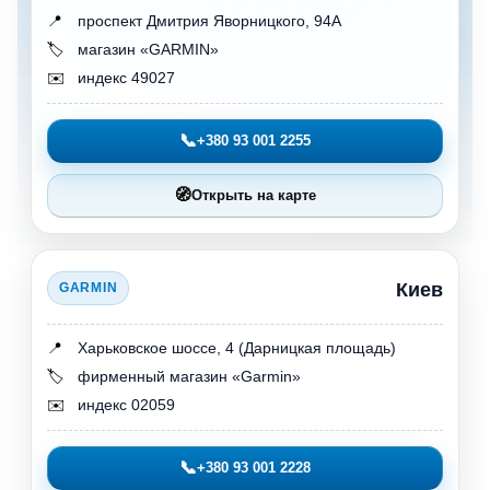
📍
проспект Дмитрия Яворницкого, 94А
🏷️
магазин «GARMIN»
✉️
индекс 49027
📞
+380 93 001 2255
🧭
Открыть на карте
Киев
GARMIN
📍
Харьковское шоссе, 4 (Дарницкая площадь)
🏷️
фирменный магазин «Garmin»
✉️
индекс 02059
📞
+380 93 001 2228