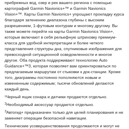
прибрежных вод, озер и рек вашего региона с помощью
картографий Garmin Navionics+™ и Garmin Navionics
Vision+™. Карты Garmin Navionics+ упрощают прокладку курса
благодаря затенению диапазона глубины с высоким
разрешением, 1-футовым контурам и многому другому. Вы
также можете перейти на карты Garmin Navionics Vision+,
которые включают в себя рельефную штриховку премиум-
класса для удобной интерпретации и более четкого
представления структуры дна, спутниковые изображения для
превосходной ситуационной осведомленности и многое
другое. Оба продукта поддерживают технологию Auto
Guidance+™3, которая позволяет вам ориентироваться по
предлагаемым маршрутам от стыковки к док-станции. Кроме
того, диаграммы постоянно пополняются новым и
измененным содержимым; тысячи обновлений делаются
каждый день.
¹Черный ящик сонара и датчики продаются отдельно.
2
Необходимый аксессуар продается отдельно.
3
Автогид+ предназначен только для целей планирования и не
заменяет операции безопасной навигации.
Технические усовершенствования продолжаются и могут не