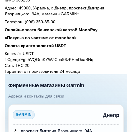
Адрес: 49000, Украина, г. Днепр, проспект Дмитрия
Яворницкого, 94А, магазин «GARMIN»
Телефон: (096) 350-35-00
Онлайн-оплата банковской картой MonoPay
«Покупка по частям» от monobank
Оплата криптовалютой USDT
Кошелёк USDT:
TCgVejxEgLhVQGmKYWZCba96zKHmDxaBNq
Сеть TRC 20
Гарантия от производителя 24 месяцa
Фирменные магазины Garmin
Адреса и контакты для связи
Днепр
GARMIN
📍
проспект Дмитрия Яворницкого, 94А