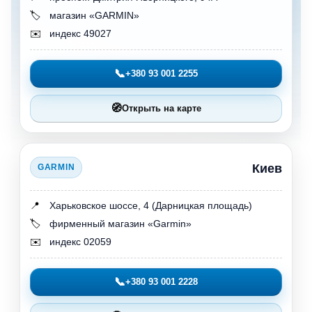
🏷️
магазин «GARMIN»
✉️
индекс 49027
📞
+380 93 001 2255
🧭
Открыть на карте
Киев
GARMIN
📍
Харьковское шоссе, 4 (Дарницкая площадь)
🏷️
фирменный магазин «Garmin»
✉️
индекс 02059
📞
+380 93 001 2228