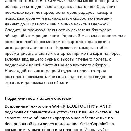
С помощью
Black Box
GPSMAP 9500 вы можете построить
обширную сеть для своего штурвала, которая объединит
несколько картплоттеров, мониторов, радаров, камер и
гидролокаторов — и наслаждаться скоростью передачи
данных до 10 раз большей с минимальной задержкой.
Следите за производительностью двигателя благодаря
обширной интеграции с ним. Управляйте своим автопилотом с
помощью любого совместимого картплоттера в сети с
интеграцией автопилота. Подключите камеры, чтобы
просматривать отснятый материал прямо на картплоттере,
включая вид вашего судна с высоты птичьего полета, с
2
поддержкой нашей системы камер кругового обзора
.
Наслаждайтесь интеграцией аудио и видео, которая
позволяет показывать и слышать одно и то же видео на
экранах и динамиках вашей сети.
Подключитесь к вашей системе
Встроенные технологии Wi-Fi®, BLUETOOTH® и ANT®
подключают совместимые устройства к вашей системе. Вы
сможете легко обновлять программное обеспечение по
беспроводной сети через приложение ActiveCaptain® на
совместимом смартфоне или планшете. Используйте