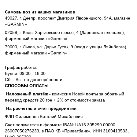
Самовывоз из наших магазинов
49027, г. Днепр, проспект Дмитрия Яворницкого, 94А, магазин
«GARMIN»
02059, г. Киев, Харьковское шоссе, 4 (Дарницкая площадь),
фирменный магазин «Garmin»
79000, г. Львов, ул. Дарьи Гусяк, 9 (вход с улицы Ляйнберга),
фирменный магазин «Garmin»
График работы:
Будни: 09:00 - 18:00
Сб. - Вс.: по договорённости
СПОСОБЫ ОПЛАТЫ
Наложеный платёж
-
комиссия
Новой почты за обратный
перевод средств 20 грн + 2% от стоимости заказа
На расчётный счёт предприятия
ФЛП Филимонов Виталий Михайлович
Счет получателя в формате IBAN: UA16 305299 00000
26007050276233, в ПАО КБ «Приватбанк», ИНН 3169413533,
МФО 305299