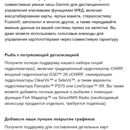
совместимые умные часы Garmin для дистанционного
управления ключевыми функциями МФД, включая
масштабирование карты, ярлык макета, стереосистему
Fusion®, автопилот и многое другое, а также передавайте
важные данные из вашей системы прямо на запястье. Вы
даже можете использовать голосовые команды для
управления картплоттерами через совместимую гарнитуру.
Рыба с потрясающей детализацией
Получите полную поддержку нашего набора опций
гидролокатора1, включая традиционный гидролокатор
CHIRP
,
мощный гидролокатор
GSD
™ 28
xCHIRP
, сканирующие
гидролокаторы
ClearV
ü™ и
SideV
ü™, а также варианты
гидролокатора
Panoptix
™
PS
70 или
LiveScope
™
XR
.
Вы также
можете добавить полные данные о рыбалке с помощью
функции Fish Mapping™ на SiriusXM® Radio (необходимый
аксессуар продается отдельно; требуется подписка).
Добавьте наше лучшее покрытие графиков
Получите поддержку для составления детальных карт