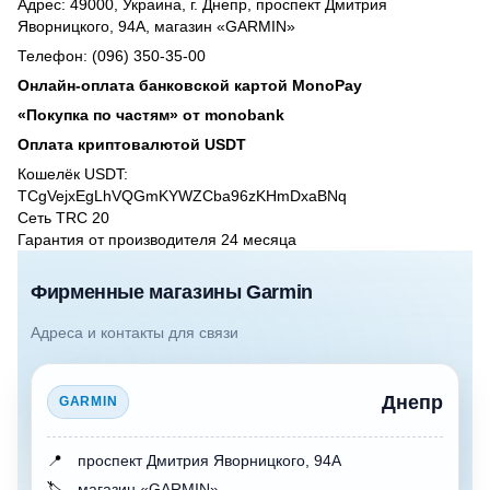
Адрес: 49000, Украина, г. Днепр, проспект Дмитрия
Яворницкого, 94А, магазин «GARMIN»
Телефон: (096) 350-35-00
Онлайн-оплата банковской картой MonoPay
«Покупка по частям» от monobank
Оплата криптовалютой USDT
Кошелёк USDT:
TCgVejxEgLhVQGmKYWZCba96zKHmDxaBNq
Сеть TRC 20
Гарантия от производителя 24 месяцa
Фирменные магазины Garmin
Адреса и контакты для связи
Днепр
GARMIN
📍
проспект Дмитрия Яворницкого, 94А
🏷️
магазин «GARMIN»