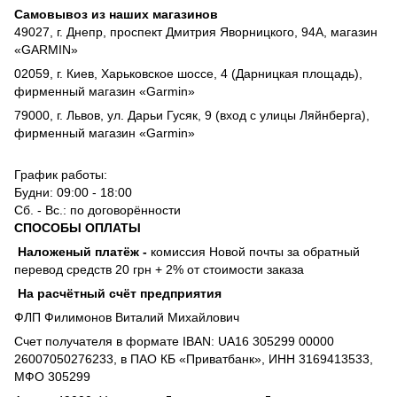
Самовывоз из наших магазинов
49027, г. Днепр, проспект Дмитрия Яворницкого, 94А, магазин
«GARMIN»
02059, г. Киев, Харьковское шоссе, 4 (Дарницкая площадь),
фирменный магазин «Garmin»
79000, г. Львов, ул. Дарьи Гусяк, 9 (вход с улицы Ляйнберга),
фирменный магазин «Garmin»
График работы:
Будни: 09:00 - 18:00
Сб. - Вс.: по договорённости
СПОСОБЫ ОПЛАТЫ
Наложеный платёж
-
комиссия
Новой почты за обратный
перевод средств 20 грн + 2% от стоимости заказа
На расчётный счёт предприятия
ФЛП Филимонов Виталий Михайлович
Счет получателя в формате IBAN: UA16 305299 00000
26007050276233, в ПАО КБ «Приватбанк», ИНН 3169413533,
МФО 305299