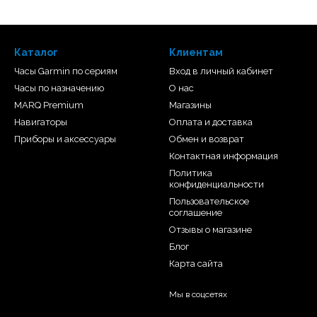
чая место, сложность,
обходимость вручную вводить
ывать информацию. Отказываясь
аете сохранить природу, но и
Каталог
Клиентам
росто зайдите на
Часы Garmin по сериям
Вход в личный кабинет
GPX в устройство.
Часы по назначению
О нас
MARQ Premium
Магазины
Навигаторы
Оплата и доставка
много обеспечения
BaseCamp
,
Приборы и аксессуары
Обмен и возврат
ые точки, маршруты и
Контактная информация
ими благодаря функции
Garmin
ческие карты в формате 2-D
Политика
конфиденциальности
дновременном использовании
Пользовательское
ry
(нужна подписка)
соглашение
спутниковых снимков на
Отзывы о магазине
ся картами.
Блог
Карта сайта
Мы в соцсетях