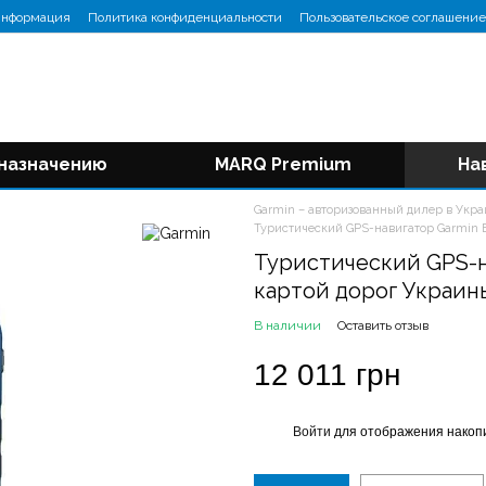
информация
Политика конфиденциальности
Пользовательское соглашение
 назначению
MARQ Premium
На
Garmin – авторизованный дилер в Укр
Туристический GPS-навигатор Garmin E
Туристический GPS-на
картой дорог Украин
В наличии
Оставить отзыв
12 011 грн
Войти
для отображения накопи
%