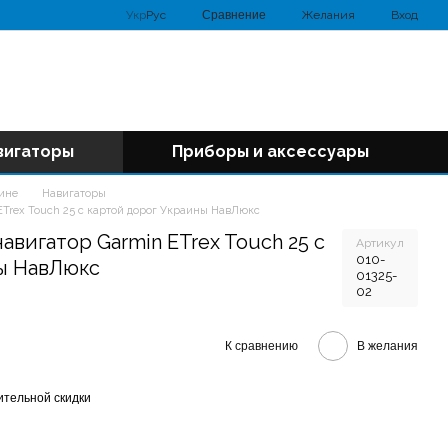
Сравнение
Укр
Рус
Желания
Вход
вигаторы
Приборы и аксессуары
аине
Навигаторы
Trex Touch 25 с картой дорог Украины НавЛюкс
вигатор Garmin ETrex Touch 25 с
Артикул
010-
ы НавЛюкс
01325-
02
К сравнению
В желания
тельной скидки