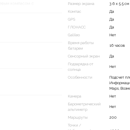
евым компасом с
Размер экрана
3.6 x 5.5 см
жка беспроводных сетей,
Компас
Да
нная память хранения
GPS
Да
с.
ГЛОНАСС
Да
Galileo
Нет
ван цветным сенсорным
Время работы
16 часов
меет отличное качество
батареи
авляет интуитивно понятный
Сенсорный экран
Да
ым рельефом. Устройство
Подзарядка от
 не боится воды, пыли или
Нет
солнца
rex 25 Touch предоставит вам
Особенности
Подсчет пл
е данные.
Информация
Maps, Возм
компенсацией
Камера
Нет
е если вы
Барометрический
Нет
альтиметр
Маршруты
200
Точки /
овать GPS-