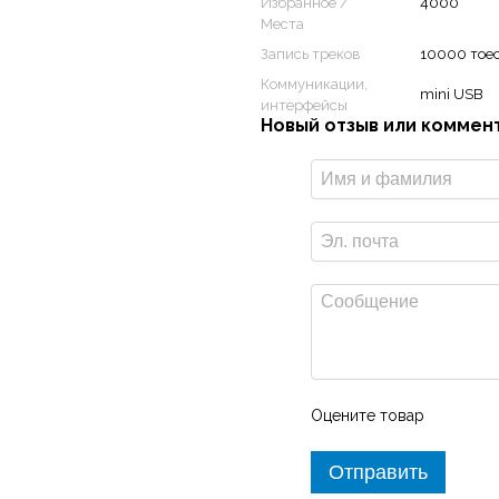
Избранное /
4000
азличных
Места
елосипед,
Запись треков
10000 тоео
Коммуникации,
mini USB
интерфейсы
Новый отзыв или коммен
GLONASS
. При использовании
роисходит в среднем на 20%
в свое распоряжение 24
ренной до 4 Гб внутренней
ство дополнительных карт. Для
утешествий на воде загружайте
y Navigator NT
. Модель eTrex
 Satellite Imagery
(по
Оцените товар
же включает в себя 250 000
Отправить
x Touch 25 хранит и