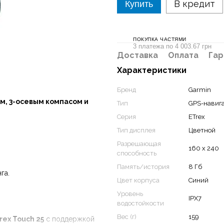
В кредит
Купить
ПОКУПКА ЧАСТЯМИ
3 платежа по 4 003.67 грн
Доставка
Оплата
Гар
Характеристики
Бренд
Garmin
м, 3-осевым компасом и
Тип
GPS-навиг
Серия
ETrex
Тип дисплея
Цветной
Разрешающая
160 x 240
способность
Память/история
8 Гб
га.
Цвет корпуса
Синий
Уровень
IPX7
водостойкости
Вес (г)
159
rex Touch 25
с поддержкой