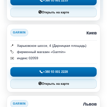
📞
+380 93 001 2255
🧭
Открыть на карте
Киев
GARMIN
📍
Харьковское шоссе, 4 (Дарницкая площадь)
🏷️
фирменный магазин «Garmin»
✉️
индекс 02059
📞
+380 93 001 2228
🧭
Открыть на карте
Львов
GARMIN