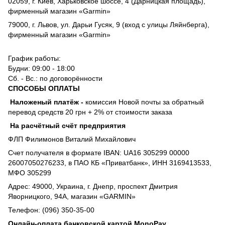
02059, г. Киев, Харьковское шоссе, 4 (Дарницкая площадь),
фирменный магазин «Garmin»
79000, г. Львов, ул. Дарьи Гусяк, 9 (вход с улицы Ляйнберга),
фирменный магазин «Garmin»
График работы:
Будни: 09:00 - 18:00
Сб. - Вс.: по договорённости
СПОСОБЫ ОПЛАТЫ
Наложеный платёж
-
комиссия
Новой почты за обратный
перевод средств 20 грн + 2% от стоимости заказа
На расчётный счёт предприятия
ФЛП Филимонов Виталий Михайлович
Счет получателя в формате IBAN: UA16 305299 00000
26007050276233, в ПАО КБ «Приватбанк», ИНН 3169413533,
МФО 305299
Адрес: 49000, Украина, г. Днепр, проспект Дмитрия
Яворницкого, 94А, магазин «GARMIN»
Телефон: (096) 350-35-00
Онлайн-оплата банковской картой MonoPay