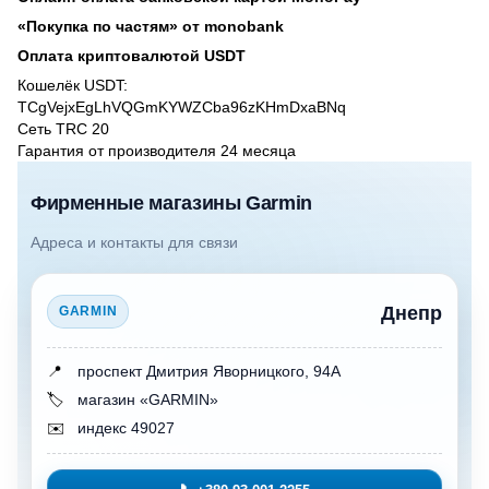
«Покупка по частям» от monobank
Оплата криптовалютой USDT
Кошелёк USDT:
TCgVejxEgLhVQGmKYWZCba96zKHmDxaBNq
Сеть TRC 20
Гарантия от производителя 24 месяцa
Фирменные магазины Garmin
Адреса и контакты для связи
Днепр
GARMIN
📍
проспект Дмитрия Яворницкого, 94А
🏷️
магазин «GARMIN»
✉️
индекс 49027