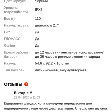
Цвет корпуса
Черный
Уровень
IPX7
водостойкости
Вес (г)
110
Размер экрана
диагональ 2.7"
GPS
Да
ГЛОНАСС
Да
Galileo
Да
Время работы
до 12 часов (интенсивное использование),
батареи
до 36 часов в режиме экономии заряда
Размер
54.6 x 92.2 x 16.8 мм
Тип батареи
литий-ионная, аккумуляторная
Отзывы
2
Вікторія М.
22.04.2026 в 11:03
Відпраивли швидко, хоча менеджер передзвонив для
підтвердження лише через декілька годин. Спеціально шукала