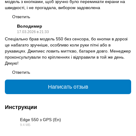
модель з кнопками, щоб зручно було перемикати екрани на
швидкості, і не прогадала, вибором задоволена
Ответить
Володимир
17.03.2026 в 21:33
Спеціально брав модель 550 без сенсора, бо кнопки в дорозі
це набагато зручніше, особливо коли руки пітні або в
рукавицях. Джипиес ловить миттєво, батарея довго. Менеджер
проконсультували по кріпленнях і відправили в той же день.
Дякую!
Ответить
Написать отзыв
Инструкции
Edge 550 з GPS (En)
9.4 МБ
PDF