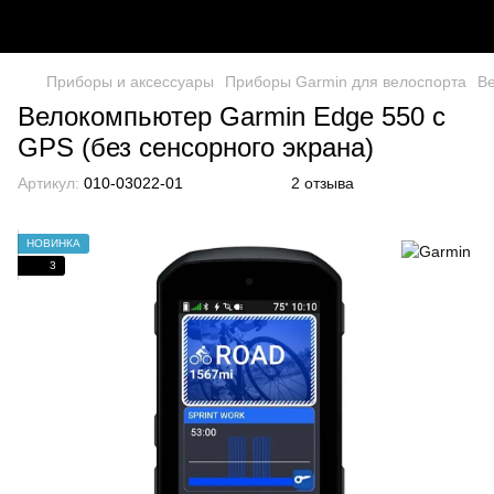
Приборы и аксессуары
Приборы Garmin для велоспорта
В
Велокомпьютер Garmin Edge 550 с
GPS (без сенсорного экрана)
Артикул:
010-03022-01
2 отзыва
НОВИНКА
3