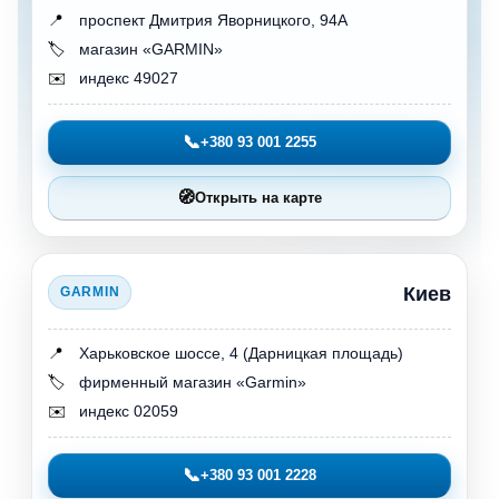
📍
проспект Дмитрия Яворницкого, 94А
🏷️
магазин «GARMIN»
✉️
индекс 49027
📞
+380 93 001 2255
🧭
Открыть на карте
Киев
GARMIN
📍
Харьковское шоссе, 4 (Дарницкая площадь)
🏷️
фирменный магазин «Garmin»
✉️
индекс 02059
📞
+380 93 001 2228