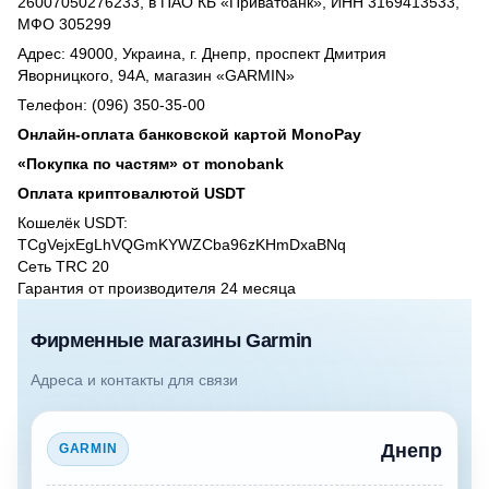
26007050276233, в ПАО КБ «Приватбанк», ИНН 3169413533,
МФО 305299
Адрес: 49000, Украина, г. Днепр, проспект Дмитрия
Яворницкого, 94А, магазин «GARMIN»
Телефон: (096) 350-35-00
Онлайн-оплата банковской картой MonoPay
«Покупка по частям» от monobank
Оплата криптовалютой USDT
Кошелёк USDT:
TCgVejxEgLhVQGmKYWZCba96zKHmDxaBNq
Сеть TRC 20
Гарантия от производителя 24 месяцa
Фирменные магазины Garmin
Адреса и контакты для связи
Днепр
GARMIN